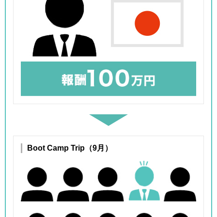
Boot Camp Trip（9月）