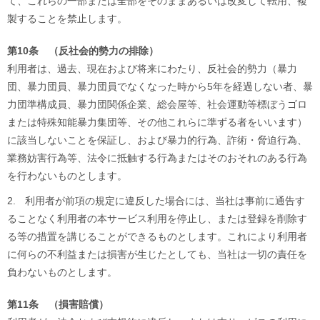
て、これらの一部または全部をそのままあるいは改変して転用、複
製することを禁止します。
第10条 （反社会的勢力の排除）
利用者は、過去、現在および将来にわたり、反社会的勢力（暴力
団、暴力団員、暴力団員でなくなった時から5年を経過しない者、暴
力団準構成員、暴力団関係企業、総会屋等、社会運動等標ぼうゴロ
または特殊知能暴力集団等、その他これらに準ずる者をいいます）
に該当しないことを保証し、および暴力的行為、詐術・脅迫行為、
業務妨害行為等、法令に抵触する行為またはそのおそれのある行為
を行わないものとします。
2.
利用者が前項の規定に違反した場合には、当社は事前に通告す
ることなく利用者の本サービス利用を停止し、または登録を削除す
る等の措置を講じることができるものとします。これにより利用者
に何らの不利益または損害が生じたとしても、当社は一切の責任を
負わないものとします。
第11条 （損害賠償）