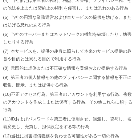
(4)
当社または第三者の権利、利益、名誉権、プライバシー権、そ
の他法令上または契約上の権利を侵害し、または恐れのある行為
(5)
当社の円滑な業務運営および本サービスの提供を妨げる、また
は妨げる恐れのある行為
(6)
当社のサーバーまたはネットワークの機能を破壊したり，妨害
したりする行為
(7)
本サービスを、提供の趣旨に照らして本来のサービス提供の趣
旨や目的とは異なる目的で利用する行為
(8)
意図的に虚偽または不正確な情報を登録および提供する行為
(9)
第三者の個人情報その他のプライバシーに関する情報を不正に
収集、開示、または提供する行為
(10)
不正アクセス行為、第三者のアカウントを利用する行為、複数
のアカウントを作成しまたは保有する行為、その他これらに類する
行為
(11)
IDおよびパスワードを第三者に使用させ、譲渡し、貸与し、名
義変更し、売買し、担保設定をする等の行為
(12)
当社に損害賠償義務を負わせる可能性がある一切の行為