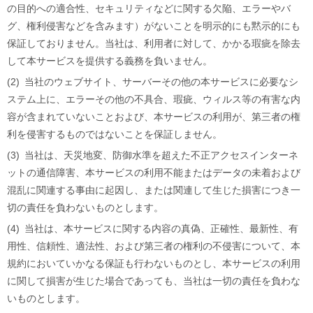
の目的への適合性、セキュリティなどに関する欠陥、エラーやバ
グ、権利侵害などを含みます）がないことを明示的にも黙示的にも
保証しておりません。当社は、利用者に対して、かかる瑕疵を除去
して本サービスを提供する義務を負いません。
(2)
当社のウェブサイト、サーバーその他の本サービスに必要なシ
ステム上に、エラーその他の不具合、瑕疵、ウィルス等の有害な内
容が含まれていないことおよび、本サービスの利用が、第三者の権
利を侵害するものではないことを保証しません。
(3)
当社は、天災地変、防御水準を超えた不正アクセスインターネ
ットの通信障害、本サービスの利用不能またはデータの未着および
混乱に関連する事由に起因し、または関連して生じた損害につき一
切の責任を負わないものとします。
(4)
当社は、本サービスに関する内容の真偽、正確性、最新性、有
用性、信頼性、適法性、および第三者の権利の不侵害について、本
規約においていかなる保証も行わないものとし、本サービスの利用
に関して損害が生じた場合であっても、当社は一切の責任を負わな
いものとします。