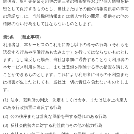
関係者、取引先企業その他の第三者の機密情報および個人情報を秘
密として保持するものとし、当社またはその他の情報提供者の事前
の承諾なしに、当該機密情報または個人情報の開示、提供その他の
権限のない行為をしてはならないものとします。
第5条 （禁止事項）
利用者は、本サービスのご利用に際し以下の各号の行為（それらを
誘発する行為や準備行為も含みます）を行ってはならないものとし
ます。もし違反した場合、当社は事前に通告することなく利用者の
本サービス利用を停止し、または登録を削除する等の措置を講じる
ことができるものとします。これにより利用者に何らの不利益また
は損害が生じたとしても、当社は一切の責任を負わないものとしま
す。
(1)
法令、裁判所の判決、決定もしくは命令、または法令上拘束力
のある行政措置に違反する行為
(2)
公の秩序または善良な風俗を害する恐れのある行為
(3)
反社会的勢力に対する利益供与その他の協力行為