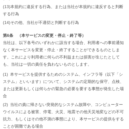
(13)
本規約に違反する行為、または当社が本規約に違反すると判断
する行為
(14)
その他、当社が不適切と判断する行為
第6条 （本サービスの変更・停止・終了等）
当社は、以下各号のいずれかに該当する場合、利用者への事前通知
なく本サービスを変更・停止・終了することができるものとしま
す。これにより利用者に何らの不利益または損害が生じたとして
も、当社は一切の責任を負わないものとします。
(1)
本サービスを提供するためのシステム、インフラ等（以下「シ
ステム」といいます）について、システムの定期的な保守、点検、
または更新もしくは何らかの緊急の必要を要する事態が発生した場
合
(2)
当社の責に帰さない突発的なシステム故障や、コンピューター
ウイルスによる被害、停電、火災、地震その他天災地変などの不可
抗力、もしくはその他不測の事態により、本サービスの提供をする
ことが困難である場合