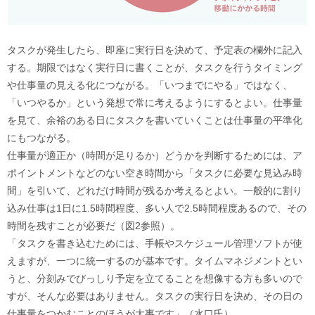
タスクが発生したら、即座に実行日を決めて、予定表の欄外に記入
する。期限ではなく実行日に書くことが、タスクを行うタイミング
や仕事量の見える化につながる。「いつまでにやる」ではなく、
「いつやるか」という発想で常に考えるようにするとよい。仕事量
を見て、余裕のある日にタスクを書いていくことは仕事量の平準化
にもつながる。
仕事量が適正か（時間が足りるか）どうかを判断するためには、ア
ポイントメントなどのない空き時間から「タスクに必要な見込み時
間」を引いて、どれだけ時間が残るか考えるとよい。一般的に割り
込み仕事は1日に1.5時間程度、多い人で2.5時間程度あるので、その
時間を残すことが必要だ（図2参照）。
「タスクを書き込むためには、手帳やスケジュール管理ソフトが使
えますが、一つに統一するのが基本です。タイムマネジメントとい
うと、分刻みでびっしり予定を立てることを想像する方も多いので
すが、そんな必要はありません。タスクの実行日を決め、その日の
仕事量をつかむことのほうが大事です」（水口氏）