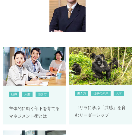
働き方
仕事の未来
人財
組織
人財
働き方
ゴリラに学ぶ「共感」を育
主体的に動く部下を育てる
むリーダーシップ
マネジメント術とは