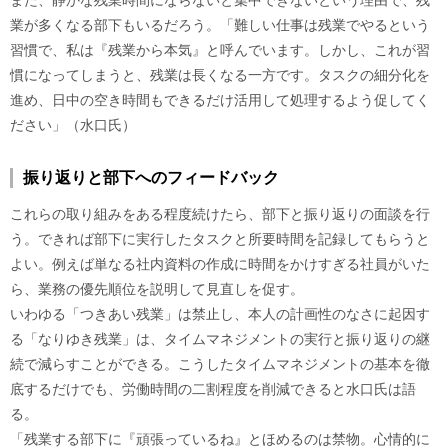
また、静かな残業時間にならないと集中できないという理由で、残
業が多くなる部下もいるだろう。「難しい仕事は残業でやるという
習慣で、私は『残業から本気』と呼んでいます。しかし、これが習
慣になってしまうと、残業は長くなる一方です。タスクの細分化を
進め、日中の空き時間もできるだけ活用して処理するよう促してく
ださい」（水口氏）
振り返りと部下へのフィードバック
これらの取り組みをある程度続けたら、部下と振り返りの面談を行
う。できれば部下に実行したタスクと所要時間を記録してもらうと
よい。例えば単なる社内資料の作成に時間をかけすぎる社員がいた
ら、業務の優先順位を説明して見直しを促す。
いわゆる「つきあい残業」は禁止し、本人の計画性のなさに起因す
る「なりゆき残業」は、タイムマネジメントの実行と振り返りの継
続で減らすことができる。こうしたタイムマネジメントの基本を徹
底するだけでも、労働時間の二割程度を削減できると水口氏は語
る。
「残業する部下に『頑張っているね』とほめるのは禁物。心情的に