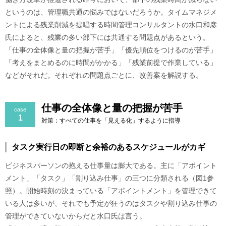
というのは、管理職共通の悩みではないだろうか。タイムマネジメ
ントによる残業削減を提唱する時間管理コンサルタントの水口和彦
氏によると、残業の多い部下には共通する問題点があるという。
「仕事の全体像と量の把握が苦手」「優先順位をつけるのが苦手」
「考えをまとめるのに時間がかかる」「残業前提で作業している」
などがそれだ。それぞれの問題点ごとに、改善案を解説する。
仕事の全体像と量の把握が苦手
case
1
対策：すべての仕事を「見える化」するように指導
タスク実行日の即断と余裕のあるスケジュールがカギ
ビジネスパーソンの抱える仕事量は膨大である。主に「アポイント
メント」「タスク」「割り込み仕事」の三つに分類される（図1参
照）。開始時刻の決まっている「アポイントメント」を管理できて
いる人は多いが、それでも予定が狂うのはタスクや割り込み仕事の
管理ができていないからだと水口氏は言う。