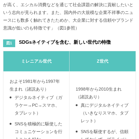
が高く、エシカル消費などを通じて社会課題の解決に貢献したいと
いう志向が見られます。また、国内外の大規模な企業不祥事のニュ
ースにも数多く触れてきたためか、大企業に対する信頼やブランド
意識が低いのも特徴です」（図1参照）
SDGsネイティブを含む、新しい世代の特徴
図1
ミレニアル世代
Z世代
およそ1981年から1997年
生まれ（諸説あり）
1998年から2010生まれ
（諸説あり）
デジタルネイティブ（ガ
ラケー→PC→スマホ、
真にデジタルネイティブ
タブレット）
（いきなりスマホ、タブ
レット）
SNSを積極的に駆使した
コミュニケーションを行
SNSを駆使するが、信頼