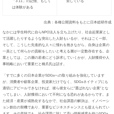
「3.11」の記憶、もしく
習している
は体験がある
出典：各種公開資料をもとに日本総研作成
なかには学生時代に自らNPO法人を立ち上げたり、社会起業家とし
て活躍したりするような突出した人財もいるが、それはごく一部。
そして、こうした先進的な人々に憧れを抱きながら、自身は企業の
一員として何らかの貢献をしたいと考える層が一定数存在する。企
業としては、この層の若者にどう訴求していくかが、人財獲得や人
事戦略において重要だと橋爪氏は話す。
「すでに多くの日本企業がSDGsへの取り組みを強化しています
が、消費者や顧客企業、投資家だけでなく、SDGsネイティブにも
適切にアピールできなければ、彼ら彼女らに"選ばれない企業"とな
ってしまい、人財獲得において不利になる恐れがあるからです。ま
た経済・産業が成熟化するなかで、社会課題の解決は、イノベーシ
ョン創出の契機であり、重要なビジネスチャンスとも捉えられてい
ます。その意味でも、社会課題に対して高い情報感度を持つSDGs