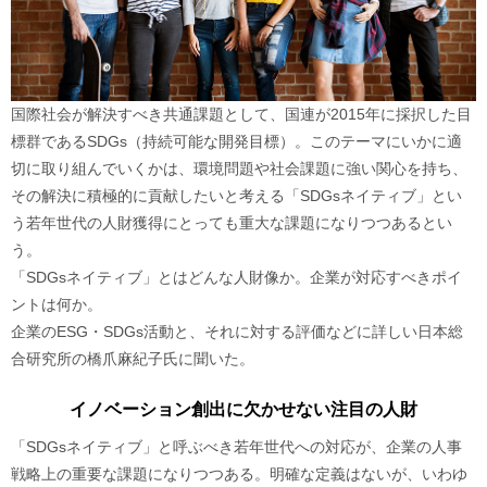
国際社会が解決すべき共通課題として、国連が2015年に採択した目
標群であるSDGs（持続可能な開発目標）。このテーマにいかに適
切に取り組んでいくかは、環境問題や社会課題に強い関心を持ち、
その解決に積極的に貢献したいと考える「SDGsネイティブ」とい
う若年世代の人財獲得にとっても重大な課題になりつつあるとい
う。
「SDGsネイティブ」とはどんな人財像か。企業が対応すべきポイ
ントは何か。
企業のESG・SDGs活動と、それに対する評価などに詳しい日本総
合研究所の橋爪麻紀子氏に聞いた。
イノベーション創出に欠かせない注目の人財
「SDGsネイティブ」と呼ぶべき若年世代への対応が、企業の人事
戦略上の重要な課題になりつつある。明確な定義はないが、いわゆ