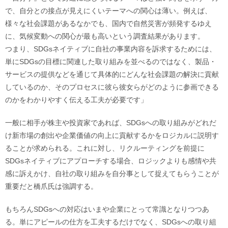
で、自分との接点が見えにくいテーマへの関心は薄い。例えば、
様々な社会課題があるなかでも、国内で自然災害が頻発するゆえ
に、気候変動への関心が最も高いという調査結果があります。
つまり、SDGsネイティブに自社の事業内容を訴求するためには、
単にSDGsの目標に関連した取り組みを並べるのではなく、製品・
サービスの提供などを通じて具体的にどんな社会課題の解決に貢献
しているのか、そのプロセスに彼ら彼女らがどのように参画できる
のかをわかりやすく伝える工夫が必要です」
一般に相手が株主や投資家であれば、SDGsへの取り組みがどれだ
け新市場の創出や企業価値の向上に貢献するかをロジカルに説明す
ることが求められる。これに対し、リクルーティングを前提に
SDGsネイティブにアプローチする場合、ロジックよりも感情や共
感に訴えかけ、自社の取り組みを自分事として捉えてもらうことが
重要だと橋爪氏は強調する。
もちろんSDGsへの対応はいまや企業にとって常識となりつつあ
る。単にアピールの仕方を工夫するだけでなく、SDGsへの取り組