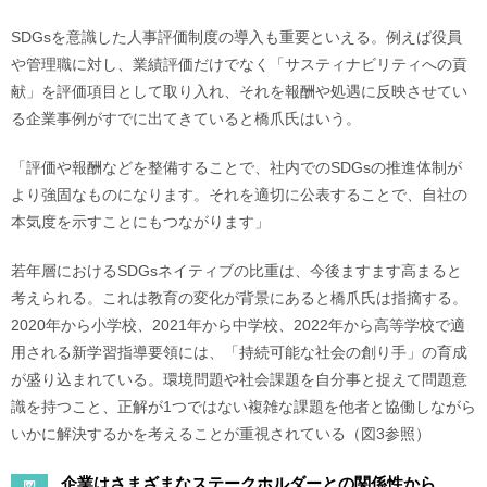
SDGsを意識した人事評価制度の導入も重要といえる。例えば役員
や管理職に対し、業績評価だけでなく「サスティナビリティへの貢
献」を評価項目として取り入れ、それを報酬や処遇に反映させてい
る企業事例がすでに出てきていると橋爪氏はいう。
「評価や報酬などを整備することで、社内でのSDGsの推進体制が
より強固なものになります。それを適切に公表することで、自社の
本気度を示すことにもつながります」
若年層におけるSDGsネイティブの比重は、今後ますます高まると
考えられる。これは教育の変化が背景にあると橋爪氏は指摘する。
2020年から小学校、2021年から中学校、2022年から高等学校で適
用される新学習指導要領には、「持続可能な社会の創り手」の育成
が盛り込まれている。環境問題や社会課題を自分事と捉えて問題意
識を持つこと、正解が1つではない複雑な課題を他者と協働しながら
いかに解決するかを考えることが重視されている（図3参照）
企業はさまざまなステークホルダーとの関係性から、