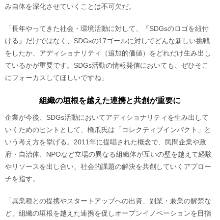
み自体を深化させていくことは不可欠だ。
「長年やってきた社会・環境活動に対して、『SDGsのロゴを紐付
ける』だけではなく、SDGsの17ゴールに対してどんな新しい挑戦
をしたか、アディショナリティ（追加的価値）をどれだけ生み出し
ているかが重要です。SDGs活動の情報発信においても、ぜひそこ
にフォーカスしてほしいですね」
組織の垣根を越えた連携と共創が重要に
企業が今後、SDGs活動においてアディショナリティを生み出して
いくためのヒントとして、橋爪氏は「コレクティブインパクト」と
いう考え方を挙げる。2011年に提唱された概念で、民間企業や政
府・自治体、NPOなど立場の異なる組織体が互いの壁を越えて経験
やリソースを出し合い、社会的課題の解決を共創していくアプロー
チを指す。
「異業種との提携やスタートアップへの出資、副業・兼業の解禁な
ど、組織の垣根を越えた連携を促しオープンイノベーションを目指