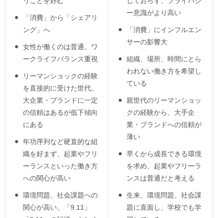
うことを好む
しておらず、プライバシ
ー意識がより高い
「消費」から「シェアリ
ング」へ
「消費」にインフルエン
サーの影響大
女性が働くのは普通。ワ
ークライフバランス重視
組織、場所、時間にとら
われない働き方を希望し
リーマンショックの経験
ている
を直接的に受けた世代。
大企業・ブランドに一定
親世代のリーマンショッ
の信頼はあるが低下傾向
クの経験から、大手企
にある
業・ブランドへの信頼が
薄い
年功序列など硬直的な組
織を好まず、起業やフリ
早くから成長できる環境
ーランスといった働き方
を求め、起業やフリーラ
への関心が高い
ンスは普通だと考える
環境問題、社会課題への
生来、環境問題、社会課
関心が高い。「9.11」
題に直面し、学校でも学