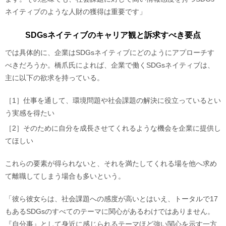
ネイティブのような人財の獲得は重要です」
SDGsネイティブのキャリア観と訴求すべき要点
では具体的に、企業はSDGsネイティブにどのようにアプローチす
べきだろうか。橋爪氏によれば、企業で働くSDGsネイティブは、
主に以下の欲求を持っている。
［1］
仕事を通して、環境問題や社会課題の解決に役立っているとい
う実感を得たい
［2］
そのために自分を成長させてくれるような機会を企業に提供し
てほしい
これらの要素が得られないと、それを満たしてくれる場を他へ求め
て離職してしまう場合も多いという。
「彼ら彼女らは、社会課題への感度が高いとはいえ、トータルで17
もあるSDGsのすべてのテーマに関心があるわけではありません。
『自分事』として身近に感じられるテーマほど強い関心を示す一方