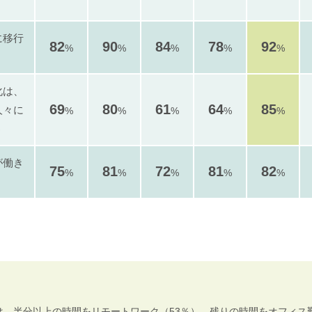
に移行
82
90
84
78
92
%
%
%
%
%
化は、
69
80
61
64
85
人々に
%
%
%
%
%
う
が働き
75
81
72
81
82
%
%
%
%
%
、半分以上の時間をリモートワーク（53％）、残りの時間をオフィス