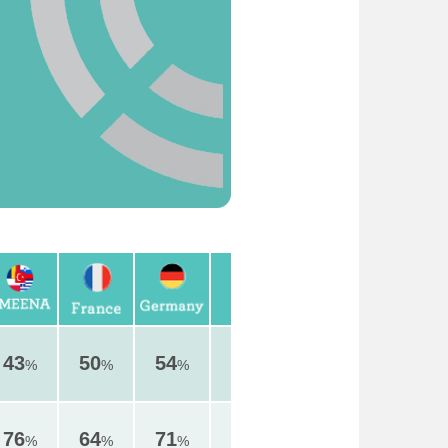
43
50
54
52
64
54
%
%
%
%
%
%
76
64
71
60
54
78
%
%
%
%
%
%