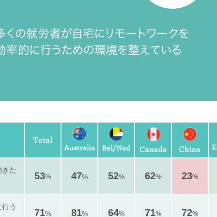
働きた
53
47
52
62
23
%
%
%
%
%
に行う
71
81
64
71
72
%
%
%
%
%