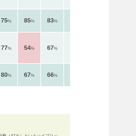
75
85
83
84
70
80
%
%
%
%
%
%
77
54
67
65
57
84
%
%
%
%
%
%
80
67
66
73
46
86
%
%
%
%
%
%
勤務（47％）というハイブリッ