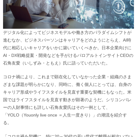
デジタル化によってビジネスモデルや働き方のパラダイムシフトが
進むなか、ビジネスパーソンはキャリアをどのようにとらえ、AI時
代に相応しいキャリアをいかに築いていくべきか。日本企業向けに
AI・DX戦略提案・開発などを手がけるパロアルトインサイトCEOの
石角友愛（いしずみ・ともえ）氏に語っていただいた。
コロナ禍により、これまで顕在化していなかった企業・組織のさま
ざまな課題が明らかになり、同時に、働く個人にとっては、自身の
キャリア形成やライフスタイルを見直す重要な契機にもなった。米
国ではライフスタイルを見直す動きが顕著のようだ。シリコンバレ
ーの人財事情にも詳しい石角友愛氏はその一例として、
「YOLO（Youonly live once ＝人生一度きり）」の潮流を紹介す
る。
「コロナ禍を契機に、特に20～30代の若い世代で離職が相次いでい