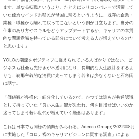
ます。単なる転職というより、たとえばシリコンバレーで活躍して
いた優秀なインド系移民が母国に帰るというように、既存の企業・
業種・職種から離れて戻ってこないという例が目立ちます。自分の
仕事のあり方やスキルをどうアップデートするか、キャリアの本質
的な問題意識を持っている部分について考える人が増えているのだ
と思います」
YOLOの潮流をポジティブに捉えられている人ばかりではない。ビ
ジネスも社会も先行きが不透明になり、長期的な人生設計をするよ
りも、刹那主義的な消費に走ってしまう若者は少なくないと石角氏
は話す。
「価値観が多様化・細分化しているので、かつては誰もが共通認識
として持っていた『良い人生』観が失われ、何を目指せばいいのか
迷ってしまう若い世代が増えていく懸念はあります」
これは日本でも同様の傾向がみられる。Adecco Groupが2022年8月
に実施した「コロナ禍のキャリアビジョンに関する調査」による