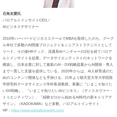
石角友愛氏
パロアルトインサイトCEO／
AIビジネスデザイナー
2010年ハーバードビジネススクールでMBAを取得したのち、グーグ
ル本社で多数のAI関連プロジェクトをシニアストラテジストとして
リード。その後HRテック、流通系AIベンチャーの2社を経てパロア
ルトインサイトを起業。データサイエンティストのネットワークを
構築し、日本企業に対して最新のAI・DX戦略提案からAI開発・導入
まで一貫した支援を提供している。2020年からは、AI人材育成のた
めのコンテンツ開発なども手掛ける。21年より順天堂大学大学院医
学研究科データサイエンス学科客員教授。著書に『いまこそ知りた
いDX戦略』、『いまこそ知りたいAIビジネス』（ディスカヴァー・
トゥエンティワン）、『経験ゼロから始めるAI時代の新キャリアデ
ザイン』（KADOKAWA）など多数。パロアルトインサイト
HP：
https://www.paloaltoinsight.com/