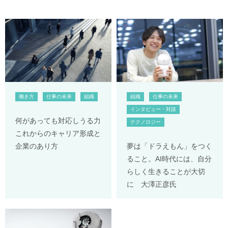
働き方
仕事の未来
組織
組織
仕事の未来
インタビュー・対談
何があっても対応しうる力
テクノロジー
これからのキャリア形成と
企業のあり方
夢は「ドラえもん」をつく
ること。AI時代には、自分
らしく生きることが大切
に 大澤正彦氏