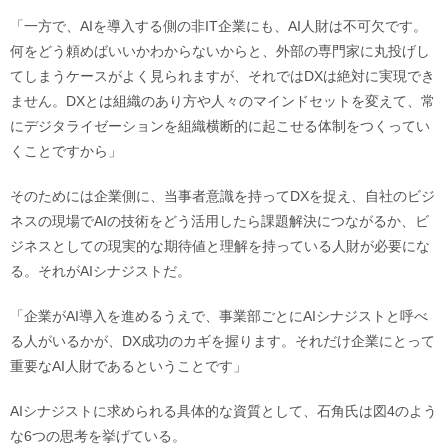
「一方で、AIを導入する側の非IT企業にも、AI人財は不可欠です。
何をどう頼めばいいかわからないからと、外部の専門家に丸投げし
てしまうケースがよく見られますが、それではDXは絶対に実現でき
ません。DXとは組織のあり方や人々のマインドセットを変えて、常
にデジタライゼーションを組織横断的に起こせる体制をつくってい
くことですから」
そのためには企業側に、当事者意識を持ってDXを捉え、自社のビジ
ネスの現場でAIの技術をどう活用したら課題解決につながるか、ビ
ジネスとしての現実的な期待値と理解を持っている人財が必要にな
る。それがAIシナジストだ。
「企業がAI導入を進めるうえで、事業部ごとにAIシナジストと呼べ
る人がいるかが、DX成功のカギを握ります。それだけ企業にとって
重要なAI人財であるということです」
AIシナジストに求められる具体的な資質として、石角氏は図4のよう
な6つの思考を挙げている。