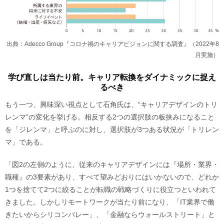
出典：Adecco Group『コロナ禍のキャリアビジョンに関する調査』（2022年8
月実施）
学び直しは当たり前。キャリア転換をダイナミックに捉え
るべき
もう一つ、興味深い視点として石角氏は、“キャリアデザインのトリ
レンマ”の変化を挙げる。相反する2つの選択肢の板挟みになること
を「ジレンマ」と呼ぶのに対し、選択肢が3つある状況が「トリレン
マ」である。
「図2の左側のように、従来のキャリアデザインには『場所・業界・
職種』の3要素があり、すべて望みどおりにはいかないので、どれか
1つを捨てて2つに絞ることが転職の戦略づくりに役立つといわれて
きました。しかしリモートワークが当たり前になり、「IT業界で働
きたいからシリコンバレー」、「金融ならウォールストリート」と