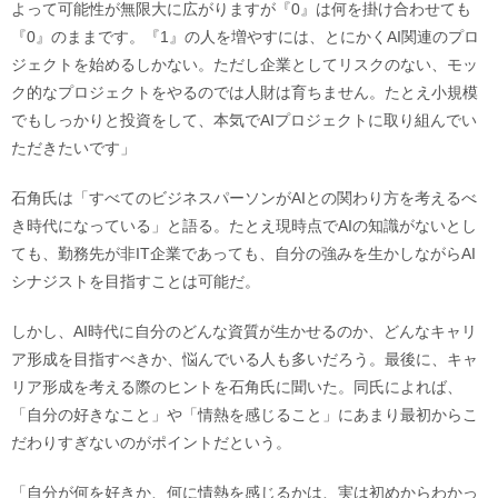
よって可能性が無限大に広がりますが『0』は何を掛け合わせても
『0』のままです。『1』の人を増やすには、とにかくAI関連のプロ
ジェクトを始めるしかない。ただし企業としてリスクのない、モッ
ク的なプロジェクトをやるのでは人財は育ちません。たとえ小規模
でもしっかりと投資をして、本気でAIプロジェクトに取り組んでい
ただきたいです」
石角氏は「すべてのビジネスパーソンがAIとの関わり方を考えるべ
き時代になっている」と語る。たとえ現時点でAIの知識がないとし
ても、勤務先が非IT企業であっても、自分の強みを生かしながらAI
シナジストを目指すことは可能だ。
しかし、AI時代に自分のどんな資質が生かせるのか、どんなキャリ
ア形成を目指すべきか、悩んでいる人も多いだろう。最後に、キャ
リア形成を考える際のヒントを石角氏に聞いた。同氏によれば、
「自分の好きなこと」や「情熱を感じること」にあまり最初からこ
だわりすぎないのがポイントだという。
「自分が何を好きか、何に情熱を感じるかは、実は初めからわかっ