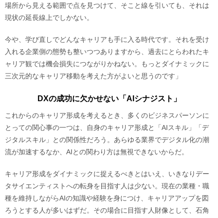
場所から見える範囲で点を見つけて、そこと線を引いても、それは
現状の延長線上でしかない。
今や、学び直しでどんなキャリアも手に入る時代です。それを受け
入れる企業側の態勢も整いつつありますから、過去にとらわれたキ
ャリア観では機会損失につながりかねない。もっとダイナミックに
三次元的なキャリア移動を考えた方がよいと思うのです」
DXの成功に欠かせない「AIシナジスト」
これからのキャリア形成を考えるとき、多くのビジネスパーソンに
とっての関心事の一つは、自身のキャリア形成と「AIスキル」「デ
ジタルスキル」との関係性だろう。あらゆる業界でデジタル化の潮
流が加速するなか、AIとの関わり方は無視できないからだ。
キャリア形成をダイナミックに捉えるべきとはいえ、いきなりデー
タサイエンティストへの転身を目指す人は少ない。現在の業種・職
種を維持しながらAIの知識や経験を身につけ、キャリアアップを図
ろうとする人が多いはずだ。その場合に目指す人財像として、石角