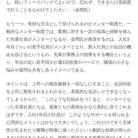
し、軽いフィードバックでよいので、忘れず、できるだけ高頻度
で行うことを心がけてください」（金間氏）
もう一つ、有効な方法として挙げられるのがメンター制度だ。一
般的なメンター制度では、業務に対する一定の知識と経験を積ん
だ先輩社員がメンターとなるが、金間氏が推奨するのは、入社3
年目ぐらいの若手社員がメンターとなり、新人社員との会話の機
会を設けるというもの。先輩が業務上の指導をする機会というよ
り、年次の近い若手同士が週1回程度のペースで、職場の小さな
悩みや疑問を共有し合うイメージである。
ポイントは、上司への報告義務を一切なしにすること。会話内容
を上司に報告されるとわかると、表面的な会話しかできなくなっ
てしまうからだ。「このような仕組みをつくると、メンターとな
った先輩社員たちは、後輩たちの面倒をかなり真剣に見てくれる
はずです。入社1年目の社員が、このようなサポートを得られる
心理的なメリットはかなり大きいでしょう。これだけですぐ主体
性が生まれたり離職が顕著に減ったりという劇的な効果が得られ
るわけではありませんが、気軽に相談できる先輩社員がいること