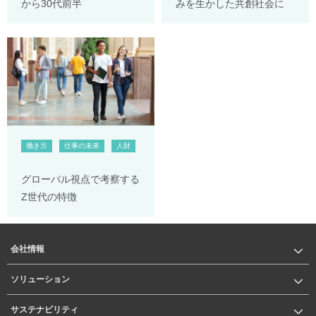
から30代前半
みを生かした共創社会に
働き方
仕事の未来
人財
グローバル視点で考察する
Z世代の特徴
会社情報
ソリューション
サステナビリティ