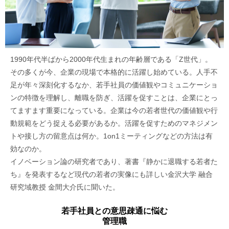
1990年代半ばから2000年代生まれの年齢層である「Z世代」。
その多くが今、企業の現場で本格的に活躍し始めている。人手不
足が年々深刻化するなか、若手社員の価値観やコミュニケーショ
ンの特徴を理解し、離職を防ぎ、活躍を促すことは、企業にとっ
てますます重要になっている。企業は今の若者世代の価値観や行
動規範をどう捉える必要があるか。活躍を促すためのマネジメン
トや接し方の留意点は何か。1on1ミーティングなどの方法は有
効なのか。
イノベーション論の研究者であり、著書『静かに退職する若者た
ち』を発表するなど現代の若者の実像にも詳しい金沢大学 融合
研究域教授 金間大介氏に聞いた。
若手社員との意思疎通に悩む
管理職