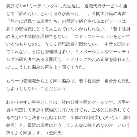
笑顔で1on1ミーティングをした翌週に、退職代行サービスを通
じて「辞めたい」という連絡があった……。金間大介氏の著書
『静かに退職する若者たち』の冒頭で紹介されるエピソードは、
多くの管理職にとって人ごとではないかもしれない。「若手社員
の考えや価値観が理解できない」「コミュニケーションをとって
いるつもりなのに、うまく意思疎通が図れない」「本音を聞かせ
てくれない」と悩む管理職は多い。イノベーションやマーケティ
ングの研究者である金間氏も、ヒアリングのため企業を訪れるた
びにこうした悩みの声をよく聞くそうだ。
もう一つ管理職からよく聞く悩みは、若手社員が「自分から行動
しようとしない」ことだという。
わかりやすい事例としては、社内公募企画のケースです。若手社
員を想定して参加を積極的に呼びかけても、主体的に応募してく
るのはいつも決まった顔ぶれで、全体の1割程度しかいない（図1
参照）と。最近の若者はどうしてこんなに控えめなのか、という
声をよく聞きます」（金間氏）