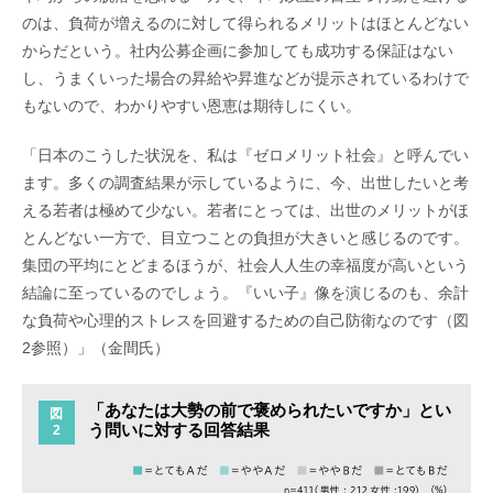
のは、負荷が増えるのに対して得られるメリットはほとんどない
からだという。社内公募企画に参加しても成功する保証はない
し、うまくいった場合の昇給や昇進などが提示されているわけで
もないので、わかりやすい恩恵は期待しにくい。
「日本のこうした状況を、私は『ゼロメリット社会』と呼んでい
ます。多くの調査結果が示しているように、今、出世したいと考
える若者は極めて少ない。若者にとっては、出世のメリットがほ
とんどない一方で、目立つことの負担が大きいと感じるのです。
集団の平均にとどまるほうが、社会人人生の幸福度が高いという
結論に至っているのでしょう。『いい子』像を演じるのも、余計
な負荷や心理的ストレスを回避するための自己防衛なのです（図
2参照）」（金間氏）
「あなたは大勢の前で褒められたいですか」とい
図
う問いに対する回答結果
2