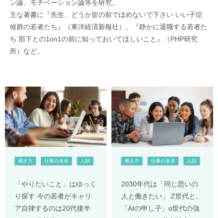
ン論、モチベーション論等を研究。
主な著書に『先生、どうか皆の前でほめないで下さい いい子症
候群の若者たち』（東洋経済新報社）、『静かに退職する若者た
ち 部下との1on1の前に知っておいてほしいこと』（PHP研究
所）など。
働き方
仕事の未来
人財
働き方
仕事の未来
人財
「やりたいこと」はゆっく
2030年代は「同じ思いの
り探す 今の若者がキャリ
人と働きたい」 Z世代と、
ア自律するのは20代後半
「AIの申し子」α世代の強