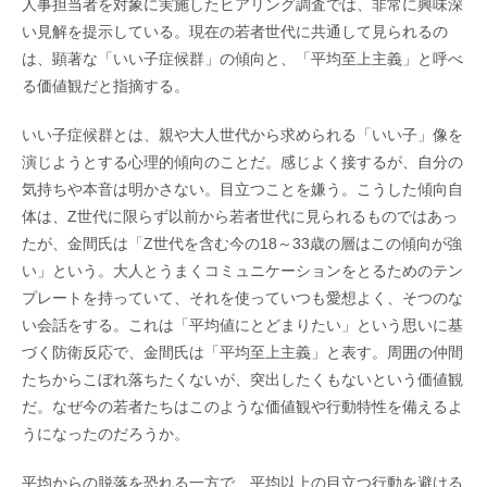
人事担当者を対象に実施したヒアリング調査では、非常に興味深
い見解を提示している。現在の若者世代に共通して見られるの
は、顕著な「いい子症候群」の傾向と、「平均至上主義」と呼べ
る価値観だと指摘する。
いい子症候群とは、親や大人世代から求められる「いい子」像を
演じようとする心理的傾向のことだ。感じよく接するが、自分の
気持ちや本音は明かさない。目立つことを嫌う。こうした傾向自
体は、Z世代に限らず以前から若者世代に見られるものではあっ
たが、金間氏は「Z世代を含む今の18～33歳の層はこの傾向が強
い」という。大人とうまくコミュニケーションをとるためのテン
プレートを持っていて、それを使っていつも愛想よく、そつのな
い会話をする。これは「平均値にとどまりたい」という思いに基
づく防衛反応で、金間氏は「平均至上主義」と表す。周囲の仲間
たちからこぼれ落ちたくないが、突出したくもないという価値観
だ。なぜ今の若者たちはこのような価値観や行動特性を備えるよ
うになったのだろうか。
平均からの脱落を恐れる一方で、平均以上の目立つ行動を避ける