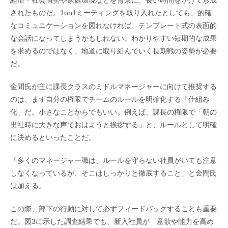
経済・社会情勢や家庭環境などを背景に、長い時間をかけて形成
されたものだ。1on1ミーティングを取り入れたとしても、的確
なコミュニケーションを図れなければ、テンプレート式の表面的
な会話になってしまうかもしれない。わかりやすい短期的な成果
を求めるのではなく、地道に取り組んでいく長期戦の姿勢が必要
だ。
金間氏が主に課長クラスのミドルマネージャーに向けて推奨する
のは、まず自分の権限でチームのルールを明確化する「仕組み
化」だ。小さなことからでもいい。例えば、課長の権限で「朝の
出社時に大きな声でおはようと挨拶する」と、ルールとして明確
に決めるといったことだ。
「多くのマネージャー職は、ルールを守らない社員がいても注意
しなくなっているが、そこはしっかりと徹底すること」と金間氏
は加える。
この際、部下の行動に対して必ずフィードバックすることも重要
だ。図3に示した調査結果でも、新入社員が「意欲や能力を高め