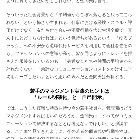
ように育ててきたのかもしれない」と金間氏は言う。
そういった社会背景から「平均値からこぼれ落ちると戻ってこら
れない」という怖さが生まれる。仕事における経験・スキル・評
価だけでなく、友だち付き合いや消費行動を含む生活全般で「真
ん中にとどまらなければ」という気持ちがあるという。「ゆるブ
ラック」への不安から退職代行サービスを利用して会社を去るの
も、ファッションへの意識が高く、皆が同じようにトレンドを押
さえた服装をしているのも、「身近な友だちや仲間の平均値から
外れたくない」「余計なコミュニケーションコストをかけずに平
均をキープしたい」という思いの表れだと金間氏は分析する。
若手のマネジメント実践のヒントは
「ルール明確化」と「自己開示」
では、こうした複雑な特徴を持つ今の若手社員を、管理職はどう
マネジメントすればよいのだろうか。金間氏は「すべてがコミュ
ニケーションで解決するなどとは考えないでほしい」と強調す
る。ここまで見てきたように、今の若者の価値観や行動特性は、