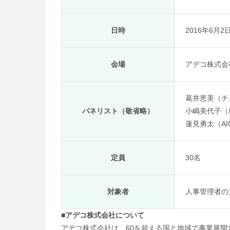
日時
2016年6月2日
会場
アデコ株式会
葛井恵美（チ
パネリスト（敬省略）
小嶋美代子（
蓮見勇太（A
定員
30名
対象者
人事管理者の
■アデコ株式会社について
アデコ株式会社は、60を超える国と地域で事業展