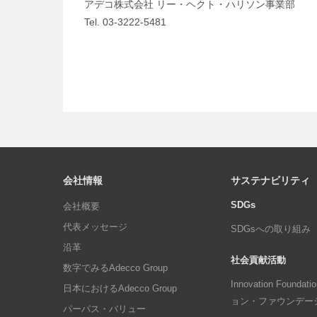
アデコ株式会社 リー・ヘクト・ハリソン事業部
Tel. 03-3222-5481
会社情報
サステナビリティ
SDGs
会社概要
代表メッセージ
SDGsへの取り組み
沿革
社会貢献活動
数字でみるAdecco Group
Innovation Foun
日本におけるAdecco Group
ョン・ファウンデー
パーパス・バリュー