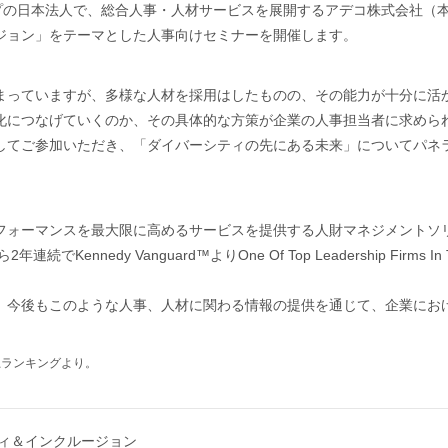
プの日本法人で、総合人事・人材サービスを展開するアデコ株式会社（本
ジョン」をテーマとした人事向けセミナーを開催します。
まっていますが、多様な人材を採用はしたものの、その能力が十分に活
化につなげていくのか、その具体的な方策が企業の人事担当者に求めら
してご参加いただき、「ダイバーシティの先にある未来」についてパネ
フォーマンスを最大限に高めるサービスを提供する人財マネジメントソ
ennedy Vanguard™よりOne Of Top Leadership Firm
、今後もこのような人事、人材に関わる情報の提供を通じて、企業にお
ス企業売上ランキングより。
ィ＆インクルージョン