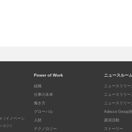
Power of Work
ニュースルー
組織
ニュースリリース
仕事の未来
ニュースリリース
働き方
ニュースリリース
グローバル
Adecco Grou
dation（イノベーシ
人財
講演活動
ション）
テクノロジー
ストーリー