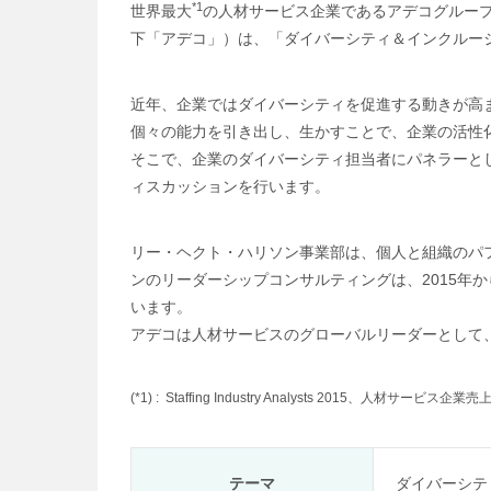
*1
世界最大
の人材サービス企業であるアデコグルー
下「アデコ」）は、「ダイバーシティ＆インクルー
近年、企業ではダイバーシティを促進する動きが高
個々の能力を引き出し、生かすことで、企業の活性
そこで、企業のダイバーシティ担当者にパネラーと
ィスカッションを行います。
リー・ヘクト・ハリソン事業部は、個人と組織のパ
ンのリーダーシップコンサルティングは、2015年から2年連続でK
います。
アデコは人材サービスのグローバルリーダーとして
(*1) :
Staffing Industry Analysts 2015、人材サービ
テーマ
ダイバーシテ