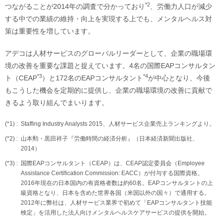
*2
つながることが2014年の調査で分かっており
、労働力人口が減少
する中での業績の維持・向上を実現する上でも、メンタルヘルス対
策は重要性を増しています。
アデコは人材サービスのグローバルリーダーとして、企業の職場環
境の改善を重要な課題と捉えています。4名の国際EAPコンサルタン
*3
*4
ト（CEAP
）と172名のEAPコンサルタント
が中心となり、今後
もこうした機会を定期的に提供し、企業の職場環境の改善に貢献で
きるよう取り組んでまいります。
(*1) :
Staffing Industry Analysts 2015、人材サービス企業売上ランキングより。
(*2) :
山本勲・黒田祥子『労働時間の経済分析』（日本経済新聞出版社、
2014）
(*3) :
国際EAPコンサルタント（CEAP）は、CEAP認定委員会（Employee
Assistance Certification Commission: EACC）が付与する国際資格。
2016年現在の日本国内の有資格者数は約60名。EAPコンサルタントの上
級資格となり、日本を含めた世界各国（米国以外の国々）で通用する。
2012年に弊社は、人材サービス業界で初めて「EAPコンサルタント技能
検定」を活用した法人向けメンタルヘルスケアサービスの提供を開始。