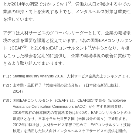
*2
とが2014年の調査で分かっており
、労働力人口が減少する中での
業績の維持・向上を実現する上でも、メンタルヘルス対策は重要性
を増しています。
アデコは人材サービスのグローバルリーダーとして、企業の職場環
境の改善を重要な課題と捉えています。4名の国際EAPコンサルタン
*3
*4
ト（CEAP
）と216名のEAPコンサルタント
が中心となり、今後
もこうした機会を定期的に提供し、企業の職場環境の改善に貢献で
きるよう取り組んでまいります。
(*1) :
Staffing Industry Analysts 2016、人材サービス企業売上ランキングより。
(*2) :
山本勲・黒田祥子『労働時間の経済分析』（日本経済新聞出版社、
2014）
(*3) :
国際EAPコンサルタント（CEAP）は、CEAP認定委員会（Employee
Assistance Certification Commission: EACC）が付与する国際資格。
2016年現在の日本国内の有資格者数は約60名。EAPコンサルタントの上
級資格となり、日本を含めた世界各国（米国以外の国々）で通用する。
2012年に弊社は、人材サービス業界で初めて「EAPコンサルタント技能
検定」を活用した法人向けメンタルヘルスケアサービスの提供を開始。