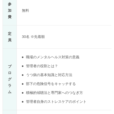
参
加
無料
費
定
30名 ※先着順
員
職場のメンタルヘルス対策の意義
管理者の役割とは？
プ
ロ
うつ病の基本知識と対応方法
グ
部下の危険信号をキャッチする
ラ
ム
積極的傾聴法と専門家へのつなぎ方
管理者自身のストレスケアのポイント