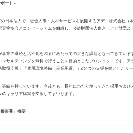
ポート -
プの日本法人で、総合人事・人材サービスを展開するアデコ株式会社（本
廃棄物協会とコンソーシアムを組織し、公益財団法人東京しごと財団よ
が事業の継続と活性化を図るにあたっての大きな課題となってきていま
コンサルティングを無料で行うことを目的としたプロジェクトです。ア
格取得支援」「雇用環境整備（事業承継）」の4つの支援を軸としたサ
た実績を持っています。今後とも、長年にわたり培ってきた採用および
々のキャリア構築を支援してまいります。
援事業」概要 -