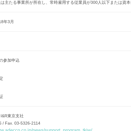
は主たる事業所が所在し、常時雇用する従業員が300人以下または資本
18年3月
の参加申込
定
証
I&R東京支社
6 / Fax. 03-5326-2114
ww.adecco.co.jp/news/support_program_tkiw/