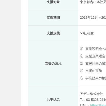
支援対象
東京都内に本社又
支援期間
2016年12月～20
支援規模
50社程度
①
事業説明会へ
②
支援企業選定
支援の流れ
③
支援計画の策
④
支援の実施
⑤
事業効果の検
アデコ株式会社 
お申込み
Tel. 03-5326-211
https://w
URL：