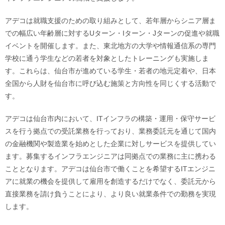
アデコは就職支援のための取り組みとして、若年層からシニア層ま
での幅広い年齢層に対するUターン・Iターン・Jターンの促進や就職
イベントを開催します。また、東北地方の大学や情報通信系の専門
学校に通う学生などの若者を対象としたトレーニングも実施しま
す。これらは、仙台市が進めている学生・若者の地元定着や、日本
全国から人財を仙台市に呼び込む施策と方向性を同じくする活動で
す。
アデコは仙台市内において、ITインフラの構築・運用・保守サービ
スを行う拠点での受託業務を行っており、業務委託元を通じて国内
の金融機関や製造業を始めとした企業に対しサービスを提供してい
ます。募集するインフラエンジニアは同拠点での業務に主に携わる
こととなります。アデコは仙台市で働くことを希望するITエンジニ
アに就業の機会を提供して雇用を創造するだけでなく、委託元から
直接業務を請け負うことにより、より良い就業条件での勤務を実現
します。