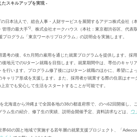
えたスキルアップを実現 -
プの日本法人で、総合人事・人財サービスを展開するアデコ株式会社（
*2
・管理の最大手
、株式会社オークハウス（本社：東京都渋谷区、代表取
支援プログラム「東京ワーホリプログラム」の説明会を実施します。
用選考の後、6カ月間の雇用を通じた就業プログラムを提供します。採用
の後地元でのUターン就職を目指します。就業期間中は、専任のキャリ
トを行います。プログラム修了後にはUターン就職のほかに、希望によ
のキャリア形成を支援します。また、採用者が就業する際の住居はオー
の上京でも安心して生活をスタートすることが可能です。
を北海道から沖縄まで全国各地の38の都道府県で、のべ62回開催し、これま
ウ
グラム生の紹介、修了生の実績、説明会開催予定、資料請求などは、
0の国と地域で実施する若年層の就業支援プロジェクト、「Adecco Wa