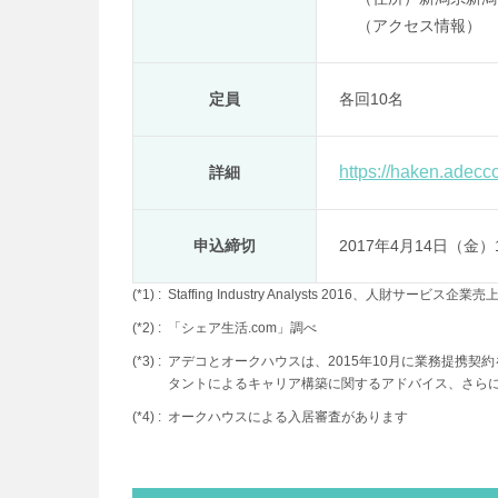
（アクセス情報）
定員
各回10名
https://haken.adecc
詳細
申込締切
2017年4月14日（金）1
(*1) :
Staffing Industry Analysts 2016、人財サービス
(*2) :
「シェア生活.com」調べ
(*3) :
アデコとオークハウスは、2015年10月に業務提携
タントによるキャリア構築に関するアドバイス、さら
(*4) :
オークハウスによる入居審査があります