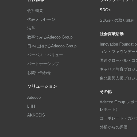
SDGs
会社概要
代表メッセージ
SDGsへの取り組み
沿革
社会貢献活動
数字でみるAdecco Group
Innovation Foun
日本におけるAdecco Group
ョン・ファウンデー
パーパス・バリュー
国連グローバル・コ
パートナーシップ
キャリア教育プロジ
お問い合わせ
東北復興支援プロジ
ソリューション
その他
Adecco
Adecco Group
LHH
レポート）
AKKODiS
コーポレート・ガバ
外部からの評価