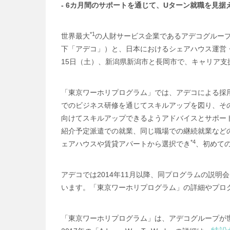
- 6カ月間のサポートを通じて、Uターン就職を見据
*1
世界最大
の人財サービス企業であるアデコグルー
下「アデコ」）と、日本におけるシェアハウス運営
15日（土）、新潟県新潟市と長岡市で、キャリア
「東京ワーホリプログラム」では、アデコによる採
でのビジネス研修を通じてスキルアップを図り、そ
向けてスキルアップできるようアドバイスとサポー
紹介予定派遣での就業、同じ職場での継続就業など
*4
ェアハウスや賃貸アパートから選択でき
、初めて
アデコでは2014年11月以降、同プログラムの説明会
います。「東京ワーホリプログラム」の詳細やプロ
「東京ワーホリプログラム」は、アデコグループが世界6