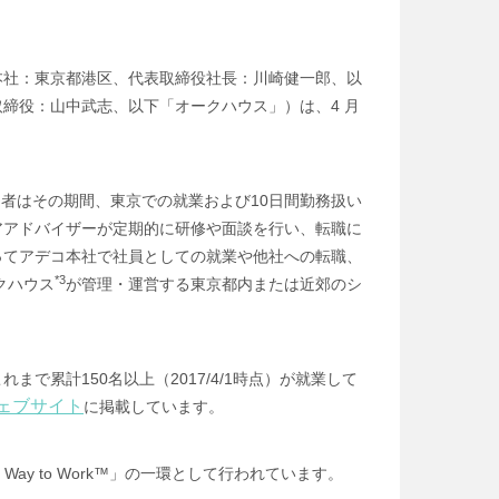
本社：東京都港区、代表取締役社長：川崎健一郎、以
締役：山中武志、以下「オークハウス」）は、4 月
者はその期間、東京での就業および10日間勤務扱い
アアドバイザーが定期的に研修や面談を行い、転職に
ってアデコ本社で社員としての就業や他社への転職、
*3
クハウス
が管理・運営する東京都内または近郊のシ
で累計150名以上（2017/4/1時点）が就業して
ェブサイト
に掲載しています。
y to Work™」の一環として行われています。