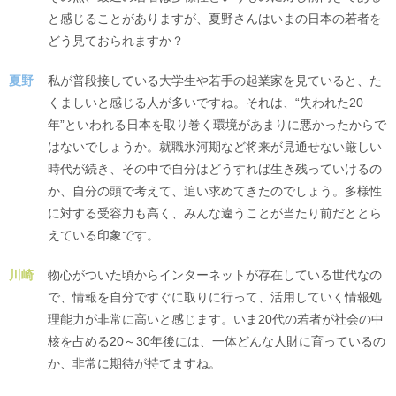
と感じることがありますが、夏野さんはいまの日本の若者を
どう見ておられますか？
夏野
私が普段接している大学生や若手の起業家を見ていると、た
くましいと感じる人が多いですね。それは、“失われた20
年”といわれる日本を取り巻く環境があまりに悪かったからで
はないでしょうか。就職氷河期など将来が見通せない厳しい
時代が続き、その中で自分はどうすれば生き残っていけるの
か、自分の頭で考えて、追い求めてきたのでしょう。多様性
に対する受容力も高く、みんな違うことが当たり前だととら
えている印象です。
川崎
物心がついた頃からインターネットが存在している世代なの
で、情報を自分ですぐに取りに行って、活用していく情報処
理能力が非常に高いと感じます。いま20代の若者が社会の中
核を占める20～30年後には、一体どんな人財に育っているの
か、非常に期待が持てますね。