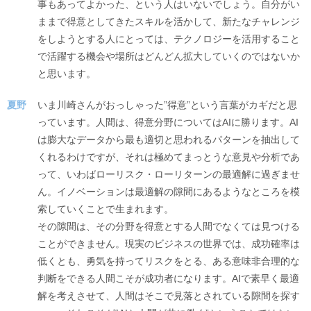
事もあってよかった、という人はいないでしょう。自分がい
ままで得意としてきたスキルを活かして、新たなチャレンジ
をしようとする人にとっては、テクノロジーを活用すること
で活躍する機会や場所はどんどん拡大していくのではないか
と思います。
夏野
いま川崎さんがおっしゃった”得意”という言葉がカギだと思
っています。人間は、得意分野についてはAIに勝ります。AI
は膨大なデータから最も適切と思われるパターンを抽出して
くれるわけですが、それは極めてまっとうな意見や分析であ
って、いわばローリスク・ローリターンの最適解に過ぎませ
ん。イノベーションは最適解の隙間にあるようなところを模
索していくことで生まれます。
その隙間は、その分野を得意とする人間でなくては見つける
ことができません。現実のビジネスの世界では、成功確率は
低くとも、勇気を持ってリスクをとる、ある意味非合理的な
判断をできる人間こそが成功者になります。AIで素早く最適
解を考えさせて、人間はそこで見落とされている隙間を探す