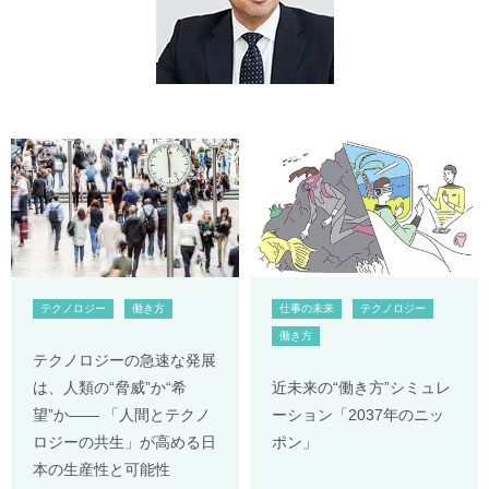
テクノロジー
働き方
仕事の未来
テクノロジー
働き方
テクノロジーの急速な発展
は、人類の“脅威”か“希
近未来の“働き方”シミュレ
望”か―― 「人間とテクノ
ーション「2037年のニッ
ロジーの共生」が高める日
ポン」
本の生産性と可能性