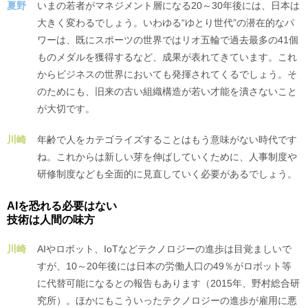
夏野
いまの若者がマネジメント層になる20～30年後には、日本は
大きく変わるでしょう。いわゆる“ゆとり世代”の潜在的なパ
ワーは、既にスポーツの世界ではリオ五輪で過去最多の41個
ものメダルを獲得するなど、成果が表れてきています。これ
からビジネスの世界においても発揮されてくるでしょう。そ
のためにも、旧来の古い組織構造が若い才能を潰さないこと
が大切です。
川崎
年齢で人をカテゴライズすることはもう意味がない時代です
ね。これからは新しい芽を伸ばしていくために、人事制度や
研修制度なども全面的に見直していく必要があるでしょう。
AIを恐れる必要はない
技術は人間の味方
川崎
AIやロボット、IoTなどテクノロジーの進歩は目覚ましいで
すが、10～20年後には日本の労働人口の49％がロボット等
に代替可能になるとの報告もあります（2015年、野村総合研
究所）。ほかにもこういったテクノロジーの進歩が雇用に悪