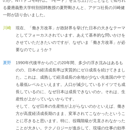
のか。NTTドコモ時代に「iモード」を立ち上げたことなどで知られ
る慶應義塾大学特別招聘教授の夏野剛さんと、アデコ社長の川崎健
一郎が語り合いました。
川崎
現在、「働き方改革」が政財界を挙げた日本の大きなテーマ
としてフォーカスされています。あえて基本的な問いかけを
させていただきたいのですが、なぜいま「働き方改革」が必
要なのでしょうか？
夏野
1990年代後半からのこの20年間、多少の浮き沈みはあるも
のの、日本の経済成長率は実質的にゼロ成長を続けてきまし
た。これは、成熟して経済成長の余地が少ない先進国の中で
も最低レベルといえます。人口が減少しているドイツでも成
長しているのに、なぜ日本は成長できないのか。それは、生
産性が上がっていないからです。
そして、なぜ日本の生産性が上がらないのかといえば、働き
方が高度経済成長期のまま、変革されてこなかったというこ
とに尽きると思います。特に、役職階級が見直されなかった
ことが大きい。テクノロジーが進歩して、現場の仕事の効率