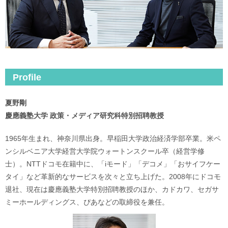
Profile
夏野剛
慶應義塾大学 政策・メディア研究科特別招聘教授
1965年生まれ、神奈川県出身。早稲田大学政治経済学部卒業。米ペ
ンシルベニア大学経営大学院ウォートンスクール卒（経営学修
士）。NTTドコモ在籍中に、「iモード」「デコメ」「おサイフケー
タイ」など革新的なサービスを次々と立ち上げた。2008年にドコモ
退社、現在は慶應義塾大学特別招聘教授のほか、カドカワ、セガサ
ミーホールディングス、ぴあなどの取締役を兼任。