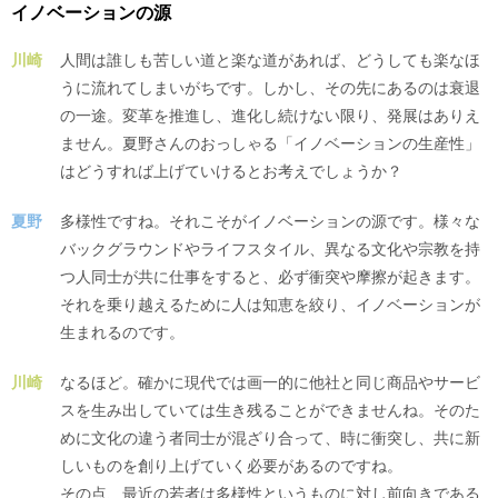
イノベーションの源
川崎
人間は誰しも苦しい道と楽な道があれば、どうしても楽なほ
うに流れてしまいがちです。しかし、その先にあるのは衰退
の一途。変革を推進し、進化し続けない限り、発展はありえ
ません。夏野さんのおっしゃる「イノベーションの生産性」
はどうすれば上げていけるとお考えでしょうか？
夏野
多様性ですね。それこそがイノベーションの源です。様々な
バックグラウンドやライフスタイル、異なる文化や宗教を持
つ人同士が共に仕事をすると、必ず衝突や摩擦が起きます。
それを乗り越えるために人は知恵を絞り、イノベーションが
生まれるのです。
川崎
なるほど。確かに現代では画一的に他社と同じ商品やサービ
スを生み出していては生き残ることができませんね。そのた
めに文化の違う者同士が混ざり合って、時に衝突し、共に新
しいものを創り上げていく必要があるのですね。
その点、最近の若者は多様性というものに対し前向きである