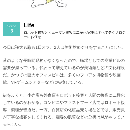
Life
Scene
3
ロボット接客とヒューマン接客に二極化 家事はすべてテクノロジ
ーにお任せ
今日は翔太も彩も1日オフ。2人は美術館めぐりをすることにした。
昔のような長時間勤務がなくなったので、職場としての商業ビルの
需要が減っている。代わって増えているのが美術館などの文化施設
だ。かつての巨大オフィスビルは、多くのフロアを博物館や映画
館、VRゲームシアターなどに転換している。
街を歩くと、小売店も外食店もロボット接客と人間の接客に二極化
しているのがわかる。コンビニやファストフード店ではロボット接
客・調理が普通だ。一方、百貨店の化粧品売り場などでは、販売員
が丁寧な接客をしてくれる。顧客の肌質などの分析はAIがやってい
るらしい。