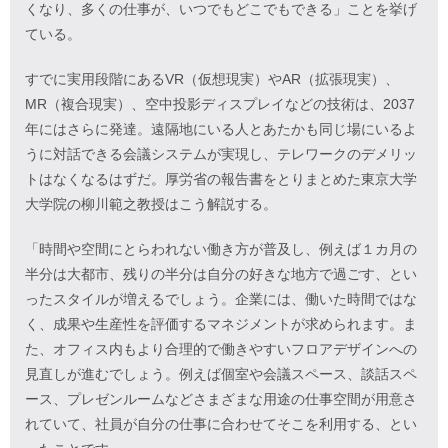
くなり、多くの仕事が、いつでもどこでもできる」ことを挙げ
ている。
すでに実用段階にあるVR（仮想現実）やAR（拡張現実）、
MR（複合現実）、空中投影ディスプレイなどの技術は、2037
年にはさらに発達。遠隔地にいる人とあたかも同じ場にいるよ
うに対話できる会議システムが実現し、テレワークのデメリッ
トはなくなるはずだ。厚労省の報告書をとりまとめた東京大学
大学院の柳川範之教授はこう解説する。
「時間や空間にとらわれない働き方が普及し、例えば１カ月の
半分は大都市、残りの半分は自分の好きな地方で過ごす、とい
ったスタイルが増えるでしょう。企業には、働いた時間ではな
く、成果や生産性を評価するマネジメントが求められます。ま
た、オフィス内もより合理的で働きやすいフロアデザインへの
見直しが進むでしょう。例えば個室や会議スペース、談話スペ
ース、プレゼンルームなどさまざまな用途の仕事空間が用意さ
れていて、社員が自分の仕事に合わせてそこを利用する、とい