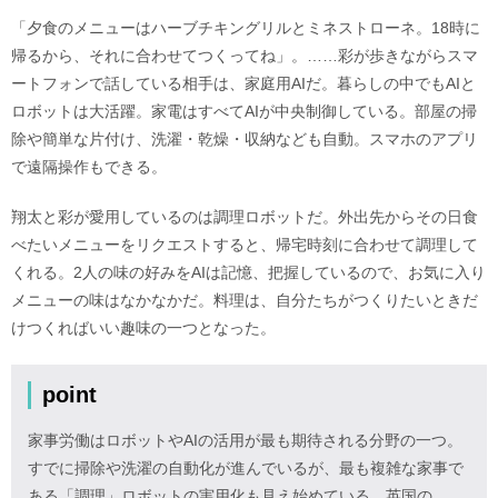
「夕食のメニューはハーブチキングリルとミネストローネ。18時に
帰るから、それに合わせてつくってね」。……彩が歩きながらスマ
ートフォンで話している相手は、家庭用AIだ。暮らしの中でもAIと
ロボットは大活躍。家電はすべてAIが中央制御している。部屋の掃
除や簡単な片付け、洗濯・乾燥・収納なども自動。スマホのアプリ
で遠隔操作もできる。
翔太と彩が愛用しているのは調理ロボットだ。外出先からその日食
べたいメニューをリクエストすると、帰宅時刻に合わせて調理して
くれる。2人の味の好みをAIは記憶、把握しているので、お気に入り
メニューの味はなかなかだ。料理は、自分たちがつくりたいときだ
けつくればいい趣味の一つとなった。
point
家事労働はロボットやAIの活用が最も期待される分野の一つ。
すでに掃除や洗濯の自動化が進んでいるが、最も複雑な家事で
ある「調理」ロボットの実用化も見え始めている。英国の