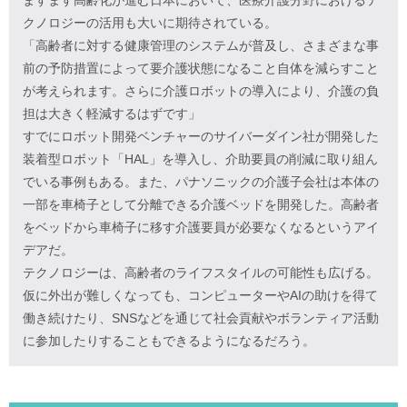
ますます高齢化が進む日本において、医療介護分野におけるテ
クノロジーの活用も大いに期待されている。
「高齢者に対する健康管理のシステムが普及し、さまざまな事
前の予防措置によって要介護状態になること自体を減らすこと
が考えられます。さらに介護ロボットの導入により、介護の負
担は大きく軽減するはずです」
すでにロボット開発ベンチャーのサイバーダイン社が開発した
装着型ロボット「HAL」を導入し、介助要員の削減に取り組ん
でいる事例もある。また、パナソニックの介護子会社は本体の
一部を車椅子として分離できる介護ベッドを開発した。高齢者
をベッドから車椅子に移す介護要員が必要なくなるというアイ
デアだ。
テクノロジーは、高齢者のライフスタイルの可能性も広げる。
仮に外出が難しくなっても、コンピューターやAIの助けを得て
働き続けたり、SNSなどを通じて社会貢献やボランティア活動
に参加したりすることもできるようになるだろう。