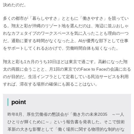
決めたのだ。
多くの都市が「暮らしやすさ」とともに「働きやすさ」を競ってい
る。翔太と彩が沖縄のリゾート地を選んだのは、海辺に並ぶおしゃ
れなカフェタイプのワークスペースを気に入ったことも理由の一つ
だ。通勤に要する時間がなくなった上、AIが優秀な部下として仕事
をサポートしてくれるおかげで、労働時間自体も短くなった。
翔太と彩も1カ月のうち10日ほどは東京で過ごす。高齢になった翔
太の両親に会うことと、月1回の東京でのFace to Faceの会議に出る
のが目的だ。生活インフラとして定着している民泊サービスを利用
すれば、滞在する場所の確保にも困ることはない。
point
昨年8月、厚生労働省の懇談会が「働き方の未来2035 ～一人
ひとりが輝くために～」という報告書を発表した。そこで技術
革新の大きな影響として「働く場所に関する物理的な制約がな