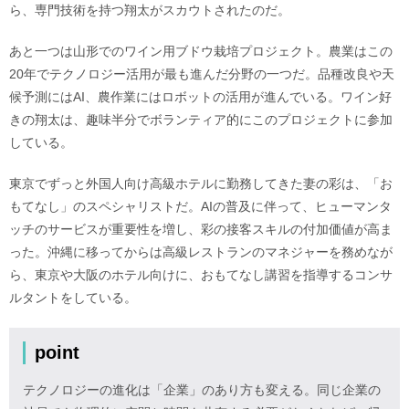
ら、専門技術を持つ翔太がスカウトされたのだ。
あと一つは山形でのワイン用ブドウ栽培プロジェクト。農業はこの
20年でテクノロジー活用が最も進んだ分野の一つだ。品種改良や天
候予測にはAI、農作業にはロボットの活用が進んでいる。ワイン好
きの翔太は、趣味半分でボランティア的にこのプロジェクトに参加
している。
東京でずっと外国人向け高級ホテルに勤務してきた妻の彩は、「お
もてなし」のスペシャリストだ。AIの普及に伴って、ヒューマンタ
ッチのサービスが重要性を増し、彩の接客スキルの付加価値が高ま
った。沖縄に移ってからは高級レストランのマネジャーを務めなが
ら、東京や大阪のホテル向けに、おもてなし講習を指導するコンサ
ルタントをしている。
point
テクノロジーの進化は「企業」のあり方も変える。同じ企業の