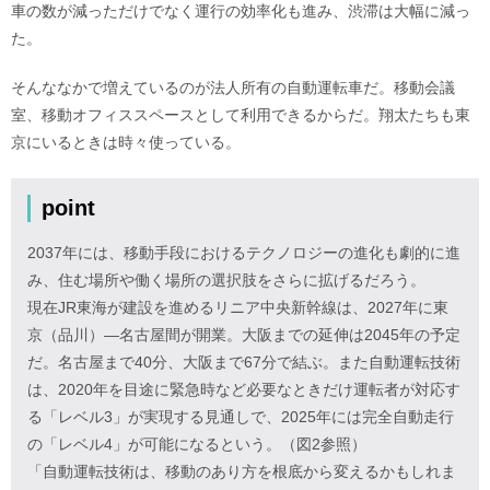
車の数が減っただけでなく運行の効率化も進み、渋滞は大幅に減っ
た。
そんななかで増えているのが法人所有の自動運転車だ。移動会議
室、移動オフィススペースとして利用できるからだ。翔太たちも東
京にいるときは時々使っている。
point
2037年には、移動手段におけるテクノロジーの進化も劇的に進
み、住む場所や働く場所の選択肢をさらに拡げるだろう。
現在JR東海が建設を進めるリニア中央新幹線は、2027年に東
京（品川）―名古屋間が開業。大阪までの延伸は2045年の予定
だ。名古屋まで40分、大阪まで67分で結ぶ。また自動運転技術
は、2020年を目途に緊急時など必要なときだけ運転者が対応す
る「レベル3」が実現する見通しで、2025年には完全自動走行
の「レベル4」が可能になるという。（図2参照）
「自動運転技術は、移動のあり方を根底から変えるかもしれま