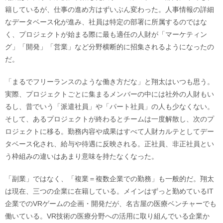
籍しているが、仕事の進め方はずいぶん変わった。人事情報の詳細
なデータベース化が進み、社員は特定の部署に所属するのではな
く、プロジェクトが始まる際に最も適任の人財が「マーケティン
グ」「開発」「営業」など分野横断的に招集されるようになったの
だ。
「まるでフリーランスのような働き方だな」と翔太はいつも思う。
実際、プロジェクトごとに集まるメンバーの中には社外の人財もい
るし、昔でいう「派遣社員」や「パート社員」の人も少なくない。
そして、あるプロジェクトが終わるとチームは一度解散し、次のプ
ロジェクトに移る。勤務内容や成果はすべて人財カルテとしてデー
タベース化され、給与や待遇に反映される。正社員、非正社員とい
う枠組みの違いはあまり意味を持たなくなった。
「副業」ではなく、「複業＝複数企業での勤務」も一般的だ。翔太
は現在、三つの企業に在籍している。メインはずっと勤めているIT
企業でのVRゲームの企画・開発だが、名古屋の医療ベンチャーでも
働いている。VR技術の医療分野への活用に取り組んでいる企業か