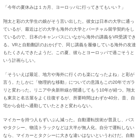
「今年の夏休みは１カ月、ヨーロッパに行ってきてもいい？」
翔太と彩の大学生の娘がそう言い出した。彼女は日本の大学に通っ
ているが、最近はどの大学も海外の大学とバーチャル留学契約をし
ているので、日本のキャンパスにいながら海外の講義をVR受講でき
る。VRと自動翻訳のおかげで、同じ講義を履修している海外の友達
もたくさんできたようだ。この夏、彼らとヨーロッパで過ごそうと
いう計画らしい。
「そういえば最近、地方や海外に行くのも楽になったよね」と彩が
言う。たしかに「物理的な移動」についての意識もこの20年でガラ
リと変わった。リニア中央新幹線が開通してもう10年が経つ。翔太
も東京と名古屋をよく往復するが、所要時間はわずか40分。昔、自
宅から会社へ通勤していたときと変わらない。
マイカーを持つ人もずいぶん減った。自動運転技術が普及し、バス
やタクシー、物流トラックなどは大半が無人化。自分で運転しない
なら、マイカーとタクシーに大きな違いはないというわけだ。自動