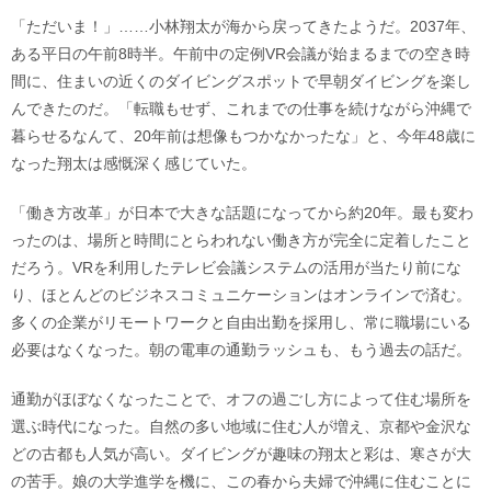
「ただいま！」……小林翔太が海から戻ってきたようだ。2037年、
ある平日の午前8時半。午前中の定例VR会議が始まるまでの空き時
間に、住まいの近くのダイビングスポットで早朝ダイビングを楽し
んできたのだ。「転職もせず、これまでの仕事を続けながら沖縄で
暮らせるなんて、20年前は想像もつかなかったな」と、今年48歳に
なった翔太は感慨深く感じていた。
「働き方改革」が日本で大きな話題になってから約20年。最も変わ
ったのは、場所と時間にとらわれない働き方が完全に定着したこと
だろう。VRを利用したテレビ会議システムの活用が当たり前にな
り、ほとんどのビジネスコミュニケーションはオンラインで済む。
多くの企業がリモートワークと自由出勤を採用し、常に職場にいる
必要はなくなった。朝の電車の通勤ラッシュも、もう過去の話だ。
通勤がほぼなくなったことで、オフの過ごし方によって住む場所を
選ぶ時代になった。自然の多い地域に住む人が増え、京都や金沢な
どの古都も人気が高い。ダイビングが趣味の翔太と彩は、寒さが大
の苦手。娘の大学進学を機に、この春から夫婦で沖縄に住むことに