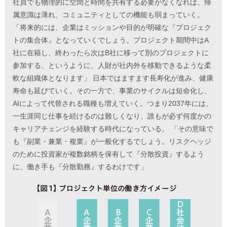
社員でも物理的に空間と時間を共有する必要がなくなれば、帰
属意識は薄れ、コミュニティとしての機能も弱まっていく。
「将来的には、企業はミッションや目的が明確な『プロジェク
トの集合体』となっていくでしょう。プロジェクト期間中はA
社に在籍し、終わったら次はB社に移って別のプロジェクトに
参加する、というように、人財が社内外を移動できるような柔
軟な組織体となります」 日本ではますます長寿化が進み、健康
寿命も延びていく。その一方で、事業のサイクルは短命化し、
AIによって代替される職種も増えていく。つまり2037年には、
一生涯同じ仕事を続けるのは難しくなり、誰もが必ず何度かの
キャリアチェンジを経験する時代になっている。 「その意味で
も『副業・兼業・複業』が一般化するでしょう。リスクヘッジ
のために投資家が複数銘柄を保有して『分散投資』するよう
に、働き手も『分散勤務』するわけです」