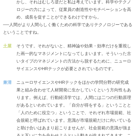
かし、それはむしろ逆だと私は考えています。科学やテクノ
ロジーの力によって、従業員の創造性やモチベーションを高
め、成長を促すことができるわけですから。
──人間がより人間らしく働くための科学でありテクノロジーである
ということですね。
土屋
そうです。それがないと、精神論や効果・効率だけを重視し
た画一的なマネジメントになってしまいます。そういった古
いタイプのマネジメントの方法から脱するために、ニューロ
サイエンスやHRテックが必要とされているのです。
兼清
ニューロサイエンスやHRテックをほかの学問分野の研究成
果と組み合わせて人材開発に生かしていくという方向性もあ
ります。例えば、行動経済学では、人間には二つの行動原理
があるといわれています。「自分が得をする」ということと
「人のために役立つ」ということで、それぞれ市場規範、社
会規範と呼ばれています。意識が市場規範だけに向いている
と助け合いはあまり起こりませんが、社会規範の意識が強ま
ると互いに力を合わせようという動きが生まれてきます。こ