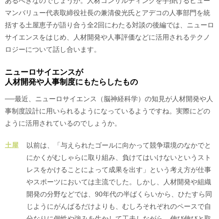
あるべきなのでしょうか。人材コンサルティングを手掛けるヒュー
マンバリュー代表取締役社長の兼清俊光氏とアデコの人事部門を統
括する土屋恵子が語り合う全2回にわたる対談の後編では、ニューロ
サイエンスをはじめ、人材開発や人事評価などに活用されるテクノ
ロジーについて話し合います。
ニューロサイエンスが
人材開発や人事制度にもたらしたもの
──最近、ニューロサイエンス（脳神経科学）の知見が人材開発や人
事制度設計に用いられるようになっているようですね。実際にどの
ように活用されているのでしょうか。
土屋
以前は、「与えられたゴールに向かって競争環境のなかでと
にかくがむしゃらに取り組み、負けてはいけないというスト
レスをかけることによって成果を出す」という考え方が仕事
やスポーツにおいては主流でした。しかし、人材開発や組織
開発の分野などでは、90年代の半ばくらいから、ひたすら同
じようにがんばるだけよりも、むしろそれぞれのペースで自
分なりに個性や強みを生かして工夫しながら、伸び伸びと取