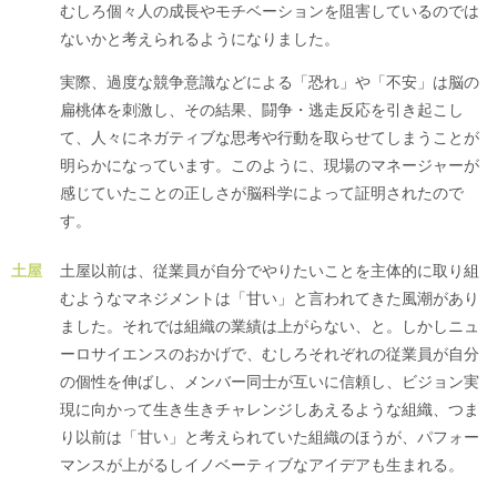
むしろ個々人の成長やモチベーションを阻害しているのでは
ないかと考えられるようになりました。
実際、過度な競争意識などによる「恐れ」や「不安」は脳の
扁桃体を刺激し、その結果、闘争・逃走反応を引き起こし
て、人々にネガティブな思考や行動を取らせてしまうことが
明らかになっています。このように、現場のマネージャーが
感じていたことの正しさが脳科学によって証明されたので
す。
土屋
土屋以前は、従業員が自分でやりたいことを主体的に取り組
むようなマネジメントは「甘い」と言われてきた風潮があり
ました。それでは組織の業績は上がらない、と。しかしニュ
ーロサイエンスのおかげで、むしろそれぞれの従業員が自分
の個性を伸ばし、メンバー同士が互いに信頼し、ビジョン実
現に向かって生き生きチャレンジしあえるような組織、つま
り以前は「甘い」と考えられていた組織のほうが、パフォー
マンスが上がるしイノベーティブなアイデアも生まれる。