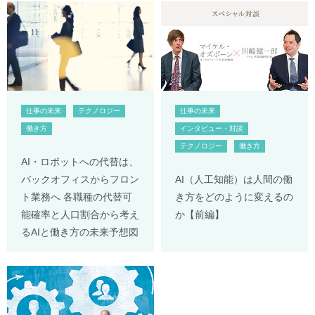
仕事の未来
テクノロジー
仕事の未来
働き方
インタビュー・対談
テクノロジー
働き方
AI・ロボットへの代替は、
バックオフィスからフロン
AI（人工知能）は人間の働
ト業務へ 各職種の代替可
き方をどのように変えるの
能確率と人口割合から考え
か【前編】
るAIと働き方の未来予想図