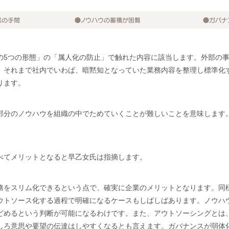
の5つの形態」の「属人化の防止」で触れた内容に該当します。外部の
、それまで社内でいわば、暗黙知となっていた業務内容を整理し標準化
ります。
部分のノウハウを組織の中でためていくことが難しいことを意味します
べてメリットとなると早乙女氏は指摘します。
務をスリム化できるという点で、確実に企業のメリットとなります。同
ウトソース化する過程で明確になるケースもしばしばあります。ノウハ
どめるという判断が可能になるわけです。また、アウトソーシングとは
しろ意思や要望の伝達はしやすくなるとも言えます。ガバナンスが弱体