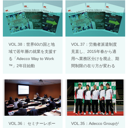
VOL.38：世界60の国と地
VOL.37：労働者派遣制度
域で若年層の就業を支援す
見直し、2015年春から適
る「Adecco Way to Work
用へ業務区分けを廃止、期
™」2年目始動
間制限の在り方が変わる
VOL.36： セミナーレポー
VOL.35：Adecco Groupが