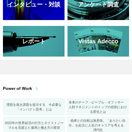
インタビュー・対談
アンケート調査
レポート
Vistas Adecco
Power of Work
未来のチーフ・ピープル・オフィサー
理想を描き課題を提示する 今必要な
人財マネジメントのトップの役割におけ
「インパクト思考」とは
る変化とは
他者との比較は無意味。「ありたい自
2022年の世界経済の行方とネクストノー
分」を起点に人生のキャリアを考える
マルを見据えた雇用と働き方の変容
澤円氏