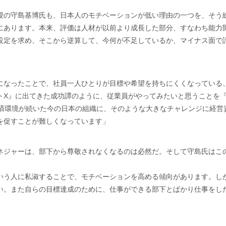
授の守島基博氏も、日本人のモチベーションが低い理由の一つを、そう
にあります。本来、評価は人材が以前より成長した部分、すなわち能力
設定を求め、そこから逆算して、今何が不足しているか、マイナス面で
になったことで、社員一人ひとりが目標や希望を持ちにくくなっている
トX』に出てきた成功譚のように、従業員がやってみたいと思うことを
経済環境が続いた今の日本の組織に、そのような大きなチャレンジに経営
を促すことが難しくなっています」
ネジャーは、部下から尊敬されなくなるのは必然だ。そして守島氏はこの
いう人に私淑することで、モチベーションを高める傾向があります。し
い。また自らの目標達成のために、仕事ができる部下とばかり仕事をし