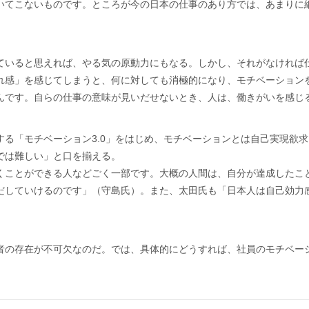
いてこないものです。ところが今の日本の仕事のあり方では、あまりに
ていると思えれば、やる気の原動力にもなる。しかし、それがなければ
れ感」を感じてしまうと、何に対しても消極的になり、モチベーション
んです。自らの仕事の意味が見いだせないとき、人は、働きがいを感じ
する「モチベーション3.0」をはじめ、モチベーションとは自己実現欲
では難しい」と口を揃える。
くことができる人などごく一部です。大概の人間は、自分が達成したこ
だしていけるのです」（守島氏）。また、太田氏も「日本人は自己効力
者の存在が不可欠なのだ。では、具体的にどうすれば、社員のモチベー