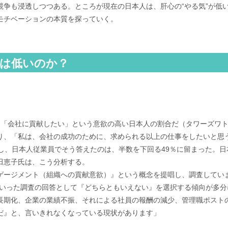
競争も浸透しつつある。ところが現在の日本人は、肝心の“やる気”が低
モチベーションの本質を探っていく。
ンは低いのか？
、「会社に貢献したい」という意欲の高い日本人の割合だ（タワーズワ
り、「私は、会社の成功のために、求められる以上の仕事をしたいと思
し、日本人従業員でそう答えたのは、半数を下回る49％に留まった。
田恵子氏は、こう分析する。
ゲージメント（組織への貢献意欲）』という概念を提唱し、調査してい
ういった調査の回答として『どちらともいえない』を選択する傾向が多
長期化、企業の業績不振、それによる社員の報酬の減少、管理職ポスト
だ』と、言いきれなくなっている現状があります」