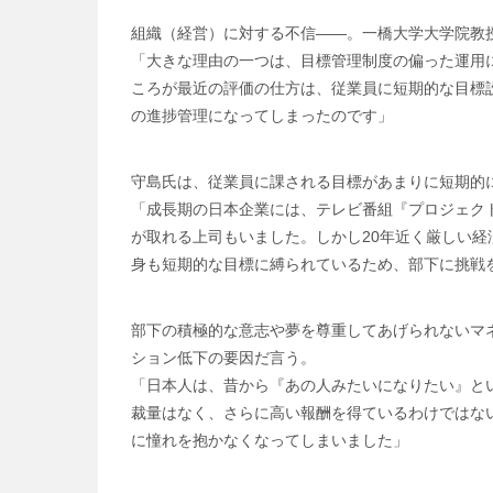
組織（経営）に対する不信――。一橋大学大学院教
「大きな理由の一つは、目標管理制度の偏った運用
ころが最近の評価の仕方は、従業員に短期的な目標
の進捗管理になってしまったのです」
守島氏は、従業員に課される目標があまりに短期的
「成長期の日本企業には、テレビ番組『プロジェク
が取れる上司もいました。しかし20年近く厳しい
身も短期的な目標に縛られているため、部下に挑戦
部下の積極的な意志や夢を尊重してあげられないマ
ション低下の要因だ言う。
「日本人は、昔から『あの人みたいになりたい』と
裁量はなく、さらに高い報酬を得ているわけではな
に憧れを抱かなくなってしまいました」