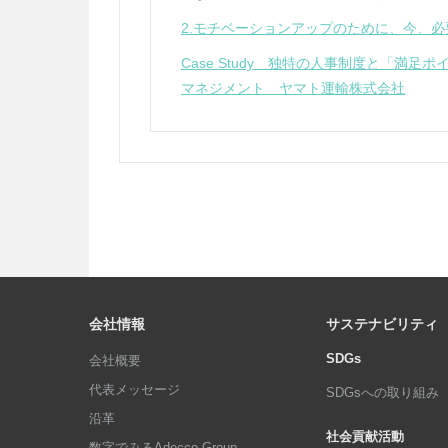
2.モチベーションアップのために、今、必要
Case Study 独特の人事制度と「満
マネジメント ヤマト運輸株式会社
会社情報
サステナビリティ
SDGs
会社概要
代表メッセージ
SDGsへの取り組み
沿革
社会貢献活動
数字でみるAdecco Group