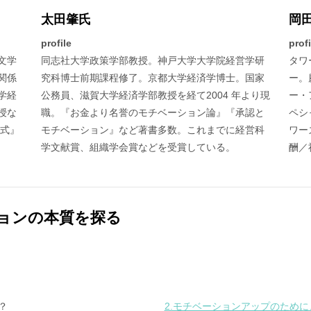
太田肇氏
岡
profile
profi
文学
同志社大学政策学部教授。神戸大学大学院経営学研
タワ
関係
究科博士前期課程修了。京都大学経済学博士。国家
ー。
学経
公務員、滋賀大学経済学部教授を経て2004 年より現
ー・
授な
職。『お金より名誉のモチベーション論』『承認と
ペシ
程式』
モチベーション』など著書多数。これまでに経営科
ワー
学文献賞、組織学会賞などを受賞している。
酬／
ョンの本質を探る
？
2.モチベーションアップのために