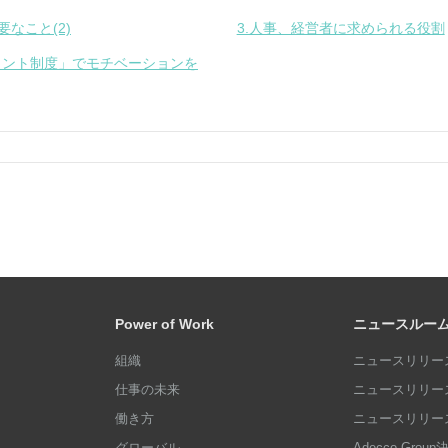
なこと(2)
3.人事、経営者に求められる役割
足ポイント制度」でモチベーションを
Power of Work
ニュースルー
組織
ニュースリリース
仕事の未来
ニュースリリース
働き方
ニュースリリース
グローバル
Adecco Grou