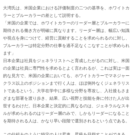
大湾氏は、米国企業における評価制度の二つの基準を、ホワイトカ
ラーとブルーカラーの差として説明する。
「米国の企業では、ホワイトカラーのリーダー層とブルーカラーに
期待される働き方が明確に異なります。リーダー層は、幅広い知識
や視点を身につけて、経営に貢献することを求められるのに対し、
ブルーカラーは特定分野の仕事を過不足なくこなすことが求められ
ます」
日本企業は社員をジェネラリストへと育成したがるのに対し、米国
の企業は社員に専門性を求めるとよく言われるが、これは実は一面
的な見方で、米国の企業においても、ホワイトカラーでマネジャー
クラス以上のポジションまで行く人は、ほぼ例外なくジェネラリス
トであるという。大学在学中に多様な分野を専攻し、入社後もさま
ざまな部署を渡り歩き、結果、広い視野と技能を身に付けた人が出
世するわけだ。日本企業と決定的に異なるのは、ジェネラルなスキ
ルが求められるのはリーダー層のみで、しかもリーダーになること
を期待される人は、かなり早い段階で選別されるという点である。
この仕組みのように特定の人は昇進、昇級を目指すことができる