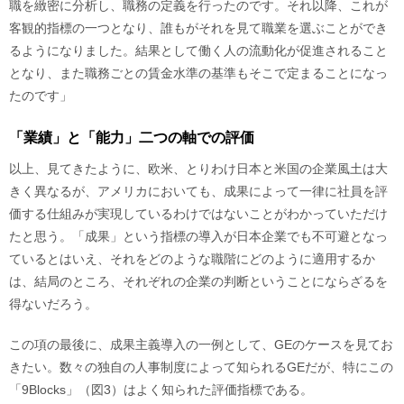
職を緻密に分析し、職務の定義を行ったのです。それ以降、これが
客観的指標の一つとなり、誰もがそれを見て職業を選ぶことができ
るようになりました。結果として働く人の流動化が促進されること
となり、また職務ごとの賃金水準の基準もそこで定まることになっ
たのです」
「業績」と「能力」二つの軸での評価
以上、見てきたように、欧米、とりわけ日本と米国の企業風土は大
きく異なるが、アメリカにおいても、成果によって一律に社員を評
価する仕組みが実現しているわけではないことがわかっていただけ
たと思う。「成果」という指標の導入が日本企業でも不可避となっ
ているとはいえ、それをどのような職階にどのように適用するか
は、結局のところ、それぞれの企業の判断ということにならざるを
得ないだろう。
この項の最後に、成果主義導入の一例として、GEのケースを見てお
きたい。数々の独自の人事制度によって知られるGEだが、特にこの
「9Blocks」（図3）はよく知られた評価指標である。