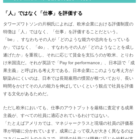
「人」ではなく「仕事」を評価する
タワーズワトソンの片桐氏によれば、欧米企業における評価制度の
特徴は「人」ではなく、「仕事」を評価することだという。
「be」、すなわちその人が「どのような能力や志向をもっている
か」ではなく、「do」、すなわちその人が「どのようなことを成し
遂げたか」を重視し、それに応じて賃金を支払うのが欧米、とりわ
け米国流だ。それが英語で「Pay for performance」、日本語で「成
果主義」と呼ばれる考え方である。日本企業にこのような考え方が
馴染みにくいのは、日本では長期雇用の慣習が根づいており、長い
時間をかけてその人の能力を伸ばしていくという観点で社員を評価
する文化があるためだ。
ただし欧米においても、仕事のアウトプットを厳格に査定する成果
主義が、すべての社員に適応されているわけではない。
「たとえばアメリカでは、マネジャークラスと現場の社員の評価基
準が明確に分かれています。成果によって収入が大きく異なるのは
マネジャー以上のクラスで、現場の社員には職務に応じた給料が支