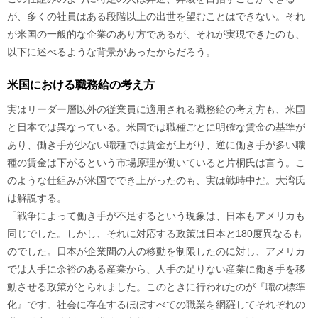
が、多くの社員はある段階以上の出世を望むことはできない。それ
が米国の一般的な企業のあり方であるが、それが実現できたのも、
以下に述べるような背景があったからだろう。
米国における職務給の考え方
実はリーダー層以外の従業員に適用される職務給の考え方も、米国
と日本では異なっている。米国では職種ごとに明確な賃金の基準が
あり、働き手が少ない職種では賃金が上がり、逆に働き手が多い職
種の賃金は下がるという市場原理が働いていると片桐氏は言う。こ
のような仕組みが米国ででき上がったのも、実は戦時中だ。大湾氏
は解説する。
「戦争によって働き手が不足するという現象は、日本もアメリカも
同じでした。しかし、それに対応する政策は日本と180度異なるも
のでした。日本が企業間の人の移動を制限したのに対し、アメリカ
では人手に余裕のある産業から、人手の足りない産業に働き手を移
動させる政策がとられました。このときに行われたのが『職の標準
化』です。社会に存在するほぼすべての職業を網羅してそれぞれの