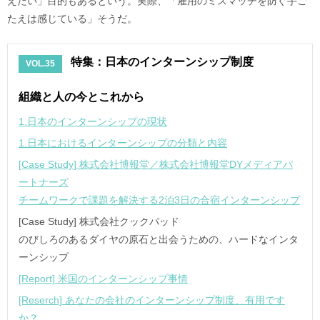
えたい」目的もあるという。実際、「雇用のミスマッチを防ぐ手ご
たえは感じている」そうだ。
特集：日本のインターンシップ制度
VOL.35
組織と人の今とこれから
1.日本のインターンシップの現状
1.日本におけるインターンシップの分類と内容
[Case Study] 株式会社博報堂／株式会社博報堂DYメディアパ
ートナーズ
チームワークで課題を解決する2泊3日の合宿インターンシップ
[Case Study] 株式会社クックパッド
のびしろのあるダイヤの原石と出会うための、ハードなインタ
ーンシップ
[Report] 米国のインターンシップ事情
[Reserch] あなたの会社のインターンシップ制度、有用です
か？