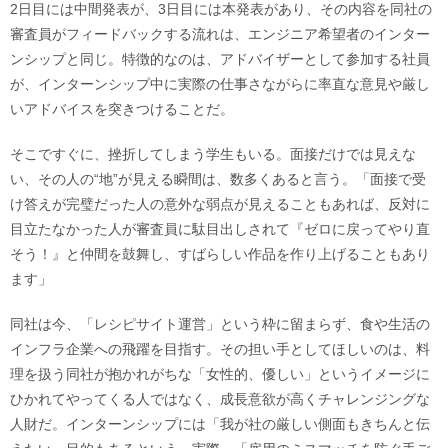
2日目には中間発表が、3日目には本発表があり、その内容を同社の
審査員がフィードバックする流れは、エンジニア希望者のインター
ンシップと同じ。特徴的なのは、アドバイザーとして参加する社員
が、インターンシップ中に実際の仕事さながらに率直な意見や厳し
いアドバイスを突きつけることだ。
そこですぐに、挫折してしまう学生もいる。面接だけでは見えな
い、その人の“地”が見える瞬間は、数多くあると言う。「面接で受
け答えが完璧だった人の意外な弱点が見えることもあれば、反対に
目立たなかった人が審査員に駄目出しされて『ゼロに戻ってやり直
そう！』と仲間を鼓舞し、すばらしい作品を作り上げることもあり
ます」
同社は今、「レシピサイト運営」という枠に留まらず、食や生活の
インフラ企業への飛躍を目指す。その担い手としてほしいのは、料
理を扱う同社が抱かれがちな「女性的、優しい」というイメージに
ひかれてやってくる人ではなく、成長意欲が高くチャレンジングな
人財だ。インターンシップには「我が社の厳しい側面もきちんと伝