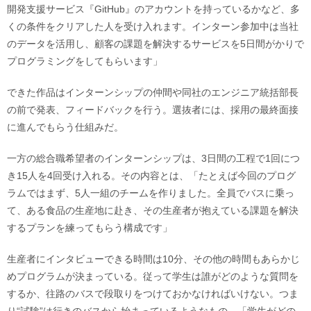
開発支援サービス『GitHub』のアカウントを持っているかなど、多
くの条件をクリアした人を受け入れます。インターン参加中は当社
のデータを活用し、顧客の課題を解決するサービスを5日間がかりで
プログラミングをしてもらいます」
できた作品はインターンシップの仲間や同社のエンジニア統括部長
の前で発表、フィードバックを行う。選抜者には、採用の最終面接
に進んでもらう仕組みだ。
一方の総合職希望者のインターンシップは、3日間の工程で1回につ
き15人を4回受け入れる。その内容とは、「たとえば今回のプログ
ラムではまず、5人一組のチームを作りました。全員でバスに乗っ
て、ある食品の生産地に赴き、その生産者が抱えている課題を解決
するプランを練ってもらう構成です」
生産者にインタビューできる時間は10分、その他の時間もあらかじ
めプログラムが決まっている。従って学生は誰がどのような質問を
するか、往路のバスで段取りをつけておかなければいけない。つま