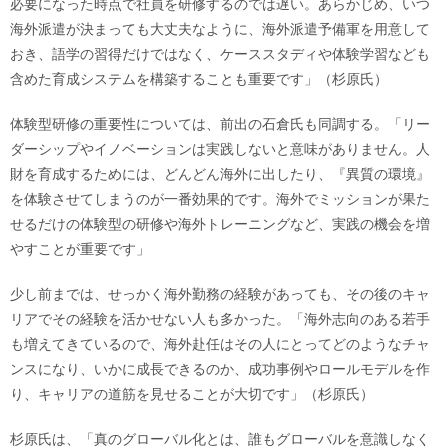
必要になった時点で社員を研修するのでは遅い。あらかじめ、いつ
海外派遣が決まっても大丈夫なように、海外派遣予備軍を用意して
おき、語学の習得だけではなく、ケーススタディや体験学習なども
含めた育成システムを構築することも重要です」（杉原氏）
体験型研修の重要性については、前出の石倉氏も同調する。「リー
ダーシップやイノベーションは実践しないと意味がありません。人
財を育成するためには、どんどん海外に出したり、『異質の環境』
を体験させてしまうのが一番効果的です。海外でミッションが果た
せるだけの体験型の研修や海外トレーニングなど、実践の機会を増
やすことが重要です」
少し前までは、せっかく海外勤務の経験があっても、その後のキャ
リアでその経験を活かせない人も多かった。「海外志向のある若手
も増えてきているので、海外赴任はその人にとってどのようなチャ
ンスになり、いかに成長できるのか、成功事例やロールモデルを作
り、キャリアの道筋を見せることが大切です」（杉原氏）
杉原氏は、「真のグローバル化とは、誰もグローバルを意識しなく