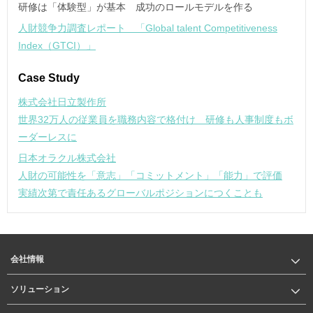
研修は「体験型」が基本 成功のロールモデルを作る
人財競争力調査レポート 「Global talent Competitiveness
Index（GTCI）」
Case Study
株式会社日立製作所
世界32万人の従業員を職務内容で格付け 研修も人事制度もボ
ーダーレスに
日本オラクル株式会社
人財の可能性を「意志」「コミットメント」「能力」で評価
実績次第で責任あるグローバルポジションにつくことも
会社情報
ソリューション