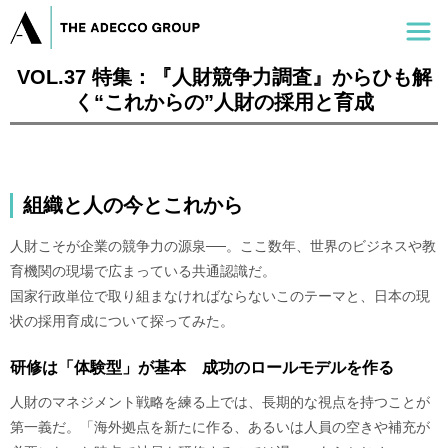
VOL.37 特集：『人財競争力調査』からひも解
く“これからの”人財の採用と育成
組織と人の今とこれから
人財こそが企業の競争力の源泉──。ここ数年、世界のビジネスや教
育機関の現場で広まっている共通認識だ。
国家行政単位で取り組まなければならないこのテーマと、日本の現
状の採用育成について探ってみた。
研修は「体験型」が基本 成功のロールモデルを作る
人財のマネジメント戦略を練る上では、長期的な視点を持つことが
第一義だ。「海外拠点を新たに作る、あるいは人員の空きや補充が