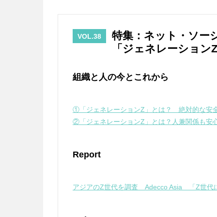
特集：ネット・ソー
VOL.38
「ジェネレーション
組織と人の今とこれから
①「ジェネレーションZ」とは？ 絶対的な安
②「ジェネレーションZ」とは？人兼関係も安
Report
アジアのZ世代を調査 Adecco Asia 「Z世