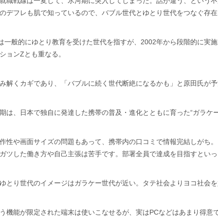
就職戦線は一変して、氷河期に突入してしまった。話が違う、という不
のデフレも肌で知っているので、バブル世代とゆとり世代をつなぐ存在
とは一般的にゆとり教育を受けた世代を指すが、2002年から段階的に実施さ
ションZとも重なる。
み解くカギであり、「バブルに続く世代断絶になるかも」と原田氏が予
期は、日本で独自に発達した携帯の普及・進化とともに育った“ガラケー
作性や画面サイズの問題もあって、携帯内の口コミで情報完結しがち。
ガツした働き方や自己主張は苦手です。部署全員で達成を目指すといっ
ゆとり世代のイメージはガラケー世代が近い。タテ社会よりヨコ社会を
う機能が限定された端末は使いこなせるが、実はPCなどはあまり得意