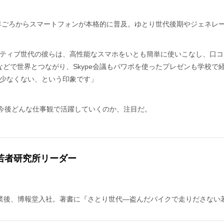
0年ごろからスマートフォンが本格的に普及。ゆとり世代後期やジェネレ
ティブ世代の彼らは、高性能なスマホをいとも簡単に使いこなし、口コ
ookなどで世界とつながり、Skype会議もパワポを使ったプレゼンも学
少なくない、という印象です」
が今後どんな仕事観で活躍していくのか、注目だ。
若者研究所リーダー
卒業後、博報堂入社。著書に『さとり世代—盗んだバイクで走りださない