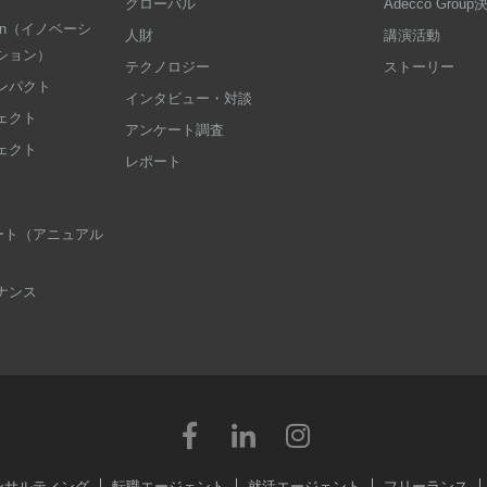
グローバル
Adecco Grou
dation（イノベーシ
人財
講演活動
ション）
テクノロジー
ストーリー
ンパクト
インタビュー・対談
ェクト
アンケート調査
ェクト
レポート
 レポート（アニュアル
ナンス
ンサルティング
転職エージェント
就活エージェント
フリーランス