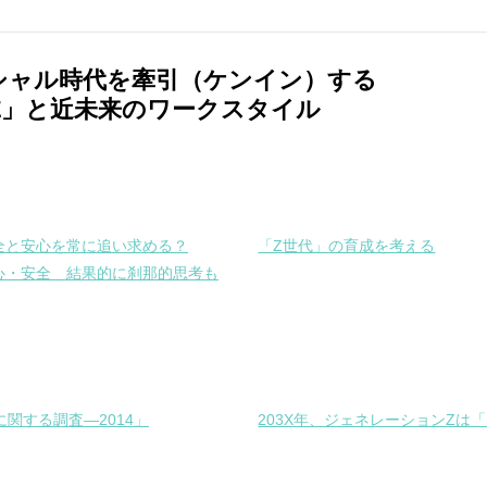
シャル時代を牽引（ケンイン）する
Z」と近未来のワークスタイル
全と安心を常に追い求める？
「Z世代」の育成を考える
心・安全 結果的に刹那的思考も
代に関する調査—2014」
203X年、ジェネレーションZ