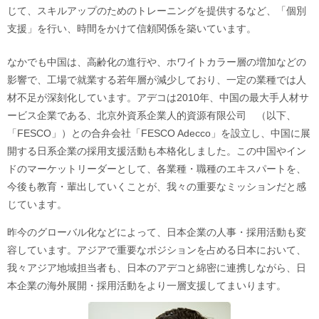
じて、スキルアップのためのトレーニングを提供するなど、「個別
支援」を行い、時間をかけて信頼関係を築いています。
なかでも中国は、高齢化の進行や、ホワイトカラー層の増加などの
影響で、工場で就業する若年層が減少しており、一定の業種では人
材不足が深刻化しています。アデコは2010年、中国の最大手人材サ
ービス企業である、北京外資系企業人的資源有限公司 （以下、
「FESCO」）との合弁会社「FESCO Adecco」を設立し、中国に展
開する日系企業の採用支援活動も本格化しました。この中国やイン
ドのマーケットリーダーとして、各業種・職種のエキスパートを、
今後も教育・輩出していくことが、我々の重要なミッションだと感
じています。
昨今のグローバル化などによって、日本企業の人事・採用活動も変
容しています。アジアで重要なポジションを占める日本において、
我々アジア地域担当者も、日本のアデコと綿密に連携しながら、日
本企業の海外展開・採用活動をより一層支援してまいります。