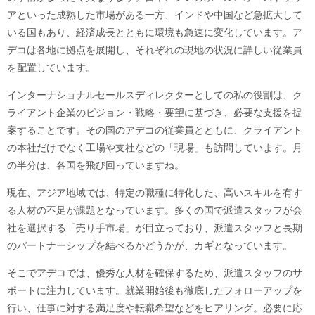
アといった成熟した市場がある一方、インドや中国など急拡大して
いる国もあり、経済成長とともに環境も急速に変化しています。ア
デコは各地に拠点を展開し、それぞれの現地の状況に詳しい従業員
を配置しています。
インターナショナルセールスディレクターとしての私の役割は、ク
ライアント企業のビジョン・戦略・要望に基づき、必要な支援を提
案することです。その国のアデコの従業員とともに、クライアント
の本社だけでなく工場や支社などの「現場」も訪問しています。月
の半分は、各国を飛び回っていますね。
現在、アジア地域では、特定の職種に特化した、高いスキルを有す
る人材の不足が課題となっています。多くの国で派遣スタッフが会
社を選択する「売り手市場」が目立っており、派遣スタッフと長期
のパートナーシップを結べるかどうかが、カギとなっています。
そこでアデコでは、優秀な人材を確保するため、派遣スタッフのサ
ポートに注力しています。就業開始後も徹底したフォローアップを
行い、仕事に対する満足度や転職希望などをヒアリング。必要に応