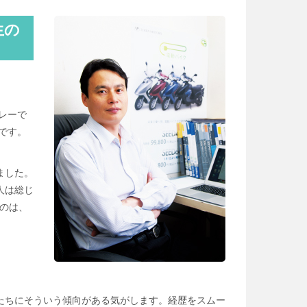
生の
レーで
です。
ました。
人は総じ
のは、
たちにそういう傾向がある気がします。経歴をスムー