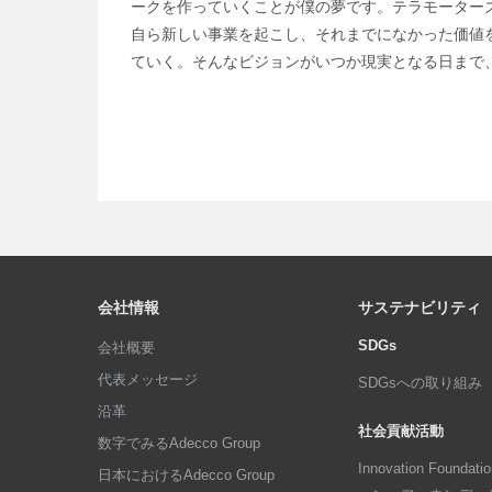
ークを作っていくことが僕の夢です。テラモーター
自ら新しい事業を起こし、それまでになかった価値
ていく。そんなビジョンがいつか現実となる日まで
会社情報
サステナビリティ
SDGs
会社概要
代表メッセージ
SDGsへの取り組み
沿革
社会貢献活動
数字でみるAdecco Group
Innovation Foun
日本におけるAdecco Group