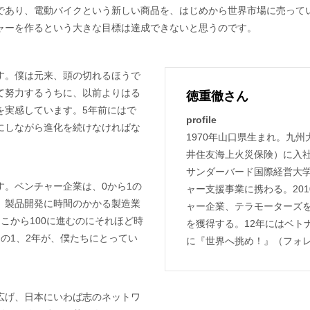
であり、電動バイクという新しい商品を、はじめから世界市場に売って
ャーを作るという大きな目標は達成できないと思うのです。
す。僕は元来、頭の切れるほうで
て努力するうちに、以前よりはる
徳重徹さん
を実感しています。5年前にはで
profile
にしながら進化を続けなければな
1970年山口県生まれ。九
井住友海上火災保険）に入
サンダーバード国際経営大学
。ベンチャー企業は、0から1の
ャー支援事業に携わる。20
。製品開発に時間のかかる製造業
ャー企業、テラモーターズ
こから100に進むのにそれほど時
を獲得する。12年にはベト
の1、2年が、僕たちにとってい
に『世界へ挑め！』（フォ
広げ、日本にいわば志のネットワ