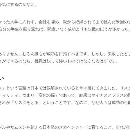
を気にするのかなと。
かった大学に入れず、会社を辞め、親から絶縁されてまで挑んだ米国の
。自分の半生を振り返れば、間違いなく成功よりも失敗のほうが多かった
ありません。むろん誰もが成功を目指すべきです。しかし、失敗したと
とができるのなら、挑戦は決して怖いものではなくなるはずです。
い
ク」という言葉は日本では誤解されていると常々感じてきました。リス
ティリティ、つまり「変化の幅」であって、結果はマイナスとプラスの
それが「リスクをとる」ということです。なのに、なぜ人々は成功の可
プルやサムスンを超える日本発のメガベンチャーに育てること。それが