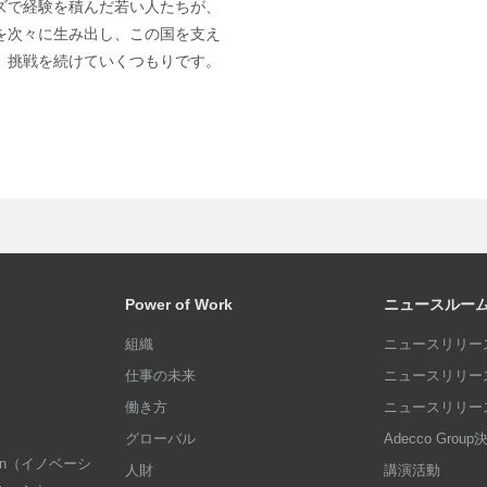
ズで経験を積んだ若い人たちが、
を次々に生み出し、この国を支え
、挑戦を続けていくつもりです。
Power of Work
ニュースルー
組織
ニュースリリース
仕事の未来
ニュースリリース
働き方
ニュースリリース
グローバル
Adecco Grou
dation（イノベーシ
人財
講演活動