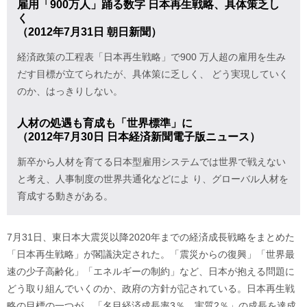
雇用「900万人」踊る数字 日本再生戦略、具体策乏し
く
（2012年7月31日 朝日新聞）
経済政策の工程表「日本再生戦略」で900 万人超の雇用を生み
だす目標が立てられたが、具体策に乏しく、 どう実現していく
のか、はっきりしない。
人材の処遇も育成も「世界標準」に
（2012年7月30日 日本経済新聞電子版ニュース）
新卒から人材を育てる日本型雇用システムでは世界で戦えない
と考え、人事制度の世界共通化などによ り、グローバル人材を
育成する動きがある。
7月31日、東日本大震災以降2020年までの経済成長戦略をまとめた
「日本再生戦略」が閣議決定された。「震災からの復興」「世界最
速の少子高齢化」「エネルギーの制約」など、日本が抱える問題に
どう取り組んでいくのか、政府の方針が記されている。日本再生戦
略の目標の一つが、「名目経済成長率3％、実質2％」の成長を達成