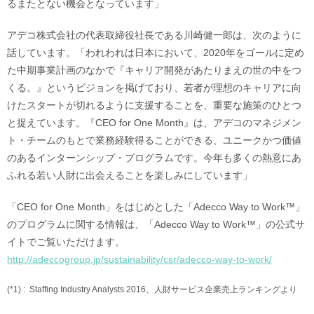
るまたとない機会となっています」
アデコ株式会社の代表取締役社長である川崎健一郎は、次のように
話しています。「われわれは日本において、2020年をゴールに定め
た中期事業計画のなかで『キャリア開発があたりまえの世の中をつ
くる。』というビジョンを掲げており、若者が理想のキャリアに向
けたスタートが切れるように支援することを、重要な施策のひとつ
と捉えています。『CEO for One Month』は、アデコのマネジメン
ト・チームのもとで業務経験得ることができる、ユニークかつ価値
のあるインターンシップ・プログラムです。今年も多くの熱意にあ
ふれる若い人財に出会えることを楽しみにしています」
「CEO for One Month」をはじめとした「Adecco Way to Work™」
のプログラムに関する情報は、「Adecco Way to Work™」の公式サ
イトでご覧いただけます。
http://adeccogroup.jp/sustainability/csr/adecco-way-to-work/
(*1) :
Staffing Industry Analysts 2016、人財サービス企業売上ランキングより