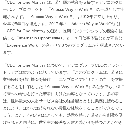
「CEO for One Month」は、若年層の就業を支援するアデコのグロ
ーバル・プロジェクト、「Adecco Way to Work™」の一環として実
施されます。「Adecco Way to Work™」は2013年に立ち上がり、
今年で5年目を迎えます。2017 年の「Adecco Way to Work™」は、
「CEO for One Month」のほか、長期インターンシップの機会を提
供する「Internship Opportunities」と、１日仕事体験などが可能な
「Experience Work」の合わせて3つのプログラムから構成されてい
ます。
「CEO for One Month」について、アデコグループCEOのアラン・
ドゥアズは次のように話しています。「このプログラムは、若者に
業務経験を積む機会を提供し、エンプロイアビリティの向上を支援
することを目的とした『Adecco Way to Work™』のなかでも、特に
将来への野心を持った若者に向けた内容となっています。参加者
は、世界最大の人財サービス会社の経営層とともに業務に携わるこ
とにより、ほかでは得られない貴重な経験をすることができるでし
ょう。また、われわれにとっても、熱意を持った若者から刺激を受
けられると同時に、世界中の優秀な人財と繋がりを持つことができ