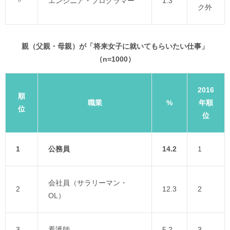
〃
エンジニア・プログラマー
1.3
ク外
親（父親・母親）が「将来女子に就いてもらいたい仕事」
（n=1000）
2016
順
職業
%
年順
位
位
1
公務員
14.2
1
会社員（サラリーマン・
2
12.3
2
OL）
3
看護師
5.2
3