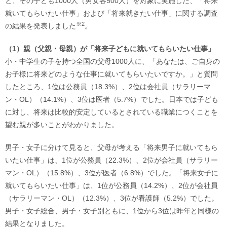
と、その子ども1000人（男女各500人）を対象に実施した、「将来
就いてもらいたい仕事」および「将来就きたい仕事」に関する調査
※2
の結果を発表しました
。
（1）親（父親・母親）が「将来子どもに就いてもらいたい仕事」
小・中学生の子を持つ全国の父母1000人に、「あなたは、ご自身の
お子様に将来どのような仕事に就いてもらいたいですか。」と質問
したところ、1位は公務員（18.3%）、2位は会社員（サラリーマ
ン・OL）（14.1%）、3位は医者（5.7%）でした。日本では子ども
に対し、将来は比較的安定しているとされている職業につくことを
望む親が多いことがわかりました。
男子・女子に分けて見ると、父母が考える「将来男子に就いてもら
いたい仕事」は、1位が公務員（22.3%）、2位が会社員（サラリー
マン・OL）（15.8%）、3位が医者（6.8%）でした。「将来女子に
就いてもらいたい仕事」は、1位が公務員（14.2%）、2位が会社員
（サラリーマン・OL）（12.3%）、3位が看護師（5.2%）でした。
男子・女子総合、男子・女子別ともに、1位から3位は昨年と同様の
結果となりました。