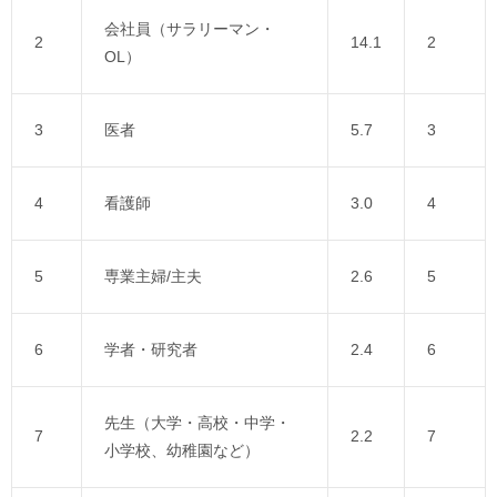
会社員（サラリーマン・
2
14.1
2
OL）
3
医者
5.7
3
4
看護師
3.0
4
5
専業主婦/主夫
2.6
5
6
学者・研究者
2.4
6
先生（大学・高校・中学・
7
2.2
7
小学校、幼稚園など）