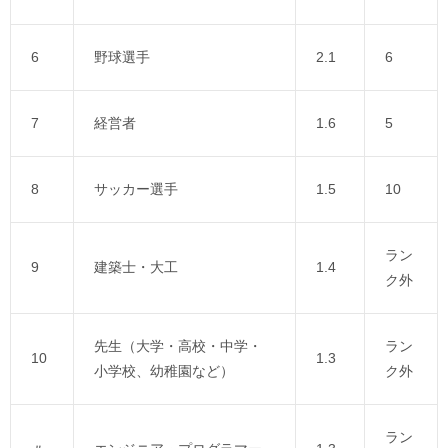
6
野球選手
2.1
6
7
経営者
1.6
5
8
サッカー選手
1.5
10
ラン
9
建築士・大工
1.4
ク外
先生（大学・高校・中学・
ラン
10
1.3
小学校、幼稚園など）
ク外
ラン