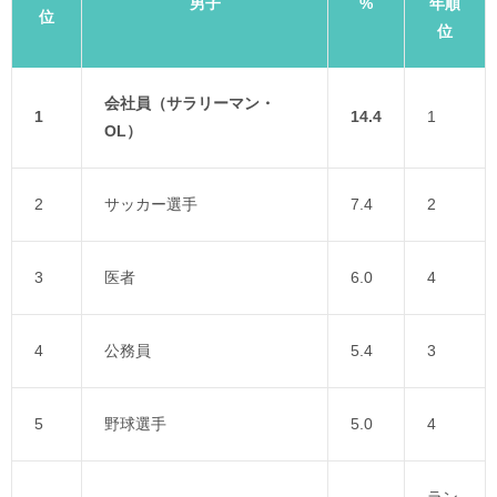
男子
%
年順
位
位
会社員（サラリーマン・
1
14.4
1
OL）
2
サッカー選手
7.4
2
3
医者
6.0
4
4
公務員
5.4
3
5
野球選手
5.0
4