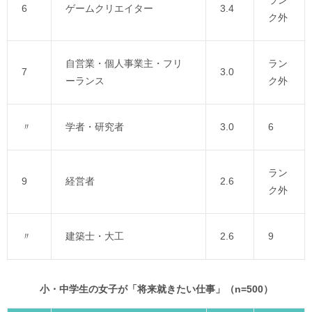
ラン
6
ゲームクリエイター
3.4
ク外
自営業・個人事業主・フリ
ラン
7
3.0
ーランス
ク外
〃
学者・研究者
3.0
6
ラン
9
経営者
2.6
ク外
〃
建築士・大工
2.6
9
小・中学生の女子が「将来就きたい仕事」（n=500）