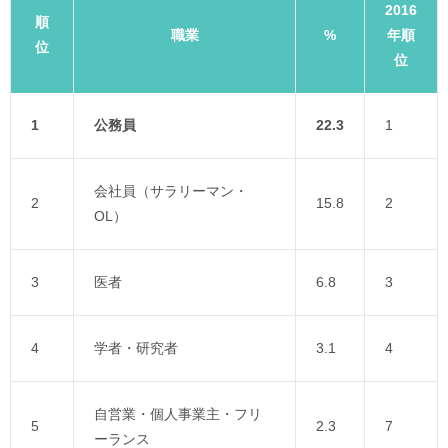
2016
順
職業
%
年順
位
位
1
公務員
22.3
1
会社員（サラリーマン・
2
15.8
2
OL）
3
医者
6.8
3
4
学者・研究者
3.1
4
自営業・個人事業主・フリ
5
2.3
7
ーランス