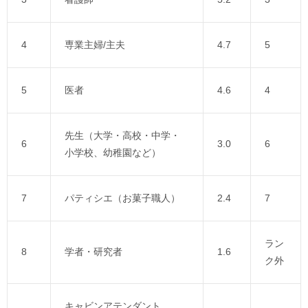
4
専業主婦/主夫
4.7
5
5
医者
4.6
4
先生（大学・高校・中学・
6
3.0
6
小学校、幼稚園など）
7
パティシエ（お菓子職人）
2.4
7
ラン
8
学者・研究者
1.6
ク外
キャビンアテンダント