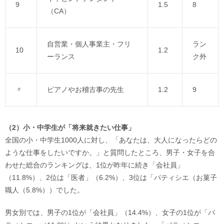
9
1.5
8
（CA）
自営業・個人事業主・フリ
ラン
10
1.2
ーランス
ク外
〃
ピアノやお稽古事の先生
1.2
9
（2）小・中学生が「将来就きたい仕事」
全国の小・中学生1000人に対し、「あなたは、大人になったらどの
ような仕事をしたいですか。」と質問したところ、男子・女子を合
わせた総合のランキングは、1位が昨年に続き「会社員」
（11.8%）、2位は「医者」（6.2%）、3位は「パティシエ（お菓子
職人（5.8%））でした。
男女別では、男子の1位が「会社員」（14.4%）、女子の1位が「パ