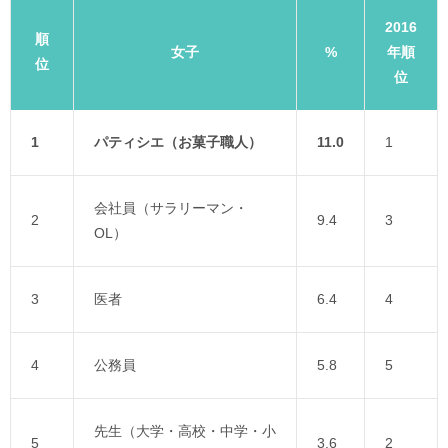
2016
順
女子
%
年順
位
位
1
パティシエ（お菓子職人）
11.0
1
会社員（サラリーマン・
2
9.4
3
OL）
3
医者
6.4
4
4
公務員
5.8
5
先生（大学・高校・中学・小
5
3.6
2