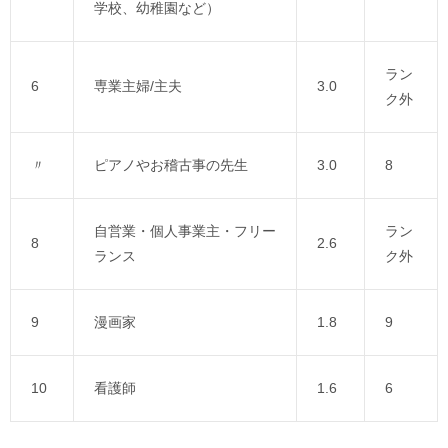
学校、幼稚園など）
ラン
6
専業主婦/主夫
3.0
ク外
〃
ピアノやお稽古事の先生
3.0
8
自営業・個人事業主・フリー
ラン
8
2.6
ランス
ク外
9
漫画家
1.8
9
10
看護師
1.6
6