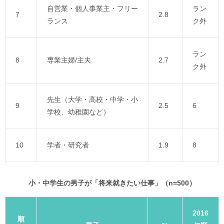
自営業・個人事業主・フリー
ラン
7
2.8
ランス
ク外
ラン
8
専業主婦/主夫
2.7
ク外
先生（大学・高校・中学・小
9
2.5
6
学校、幼稚園など）
10
学者・研究者
1.9
8
小・中学生の男子が「将来就きたい仕事」（n=500）
2016
順