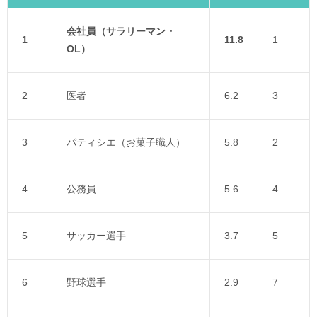
会社員（サラリーマン・
1
11.8
1
OL）
2
医者
6.2
3
3
パティシエ（お菓子職人）
5.8
2
4
公務員
5.6
4
5
サッカー選手
3.7
5
6
野球選手
2.9
7