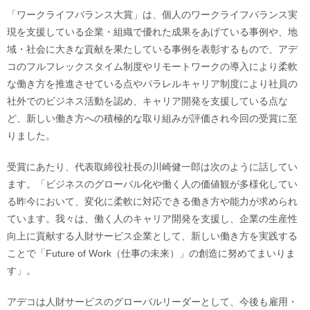
「ワークライフバランス大賞」は、個人のワークライフバランス実
現を支援している企業・組織で優れた成果をあげている事例や、地
域・社会に大きな貢献を果たしている事例を表彰するもので、アデ
コのフルフレックスタイム制度やリモートワークの導入により柔軟
な働き方を推進させている点やパラレルキャリア制度により社員の
社外でのビジネス活動を認め、キャリア開発を支援している点な
ど、新しい働き方への積極的な取り組みが評価され今回の受賞に至
りました。
受賞にあたり、代表取締役社長の川崎健一郎は次のように話してい
ます。「ビジネスのグローバル化や働く人の価値観が多様化してい
る昨今において、変化に柔軟に対応できる働き方や能力が求められ
ています。我々は、働く人のキャリア開発を支援し、企業の生産性
向上に貢献する人財サービス企業として、新しい働き方を実践する
ことで「Future of Work（仕事の未来）」の創造に努めてまいりま
す」。
アデコは人財サービスのグローバルリーダーとして、今後も雇用・