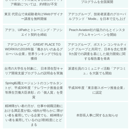
プログラムを全国展開
ア構築については、約8割が不安
東京 代官山で未経験者向けWebデザイナ
アデコグループ、技術者派遣のグローバ
ー講座を無料開催
ルブランド「Modis」を日本で立ち上げ
アデコ、UiPathとトレーニング・アソシ
Peach Aviation社の協力のもとインスタ
エイト契約を締結
グラムキャンペ－ンを開始
アデコグループ、GREAT PLACE TO
アデコグループ、ボストン コンサルティ
WORK®の2018年版「働きがいのあるグ
ング グループと共同で、日本を含む世界
ローバル企業」世界ランキングで5位を
9カ国での調査を基にした能力開発に関
獲得
する報告書を発表
台湾の大学生を対象に、 日本滞在型キャ
派遣社員のコミュニティ活動「アデコミ
リア開発支援プログラムの説明会を実施
ュ」を大阪でも開始
Spring転職エージェントのコンサルタン
トが、平成30年度「テレワーク推進企業
平成30年度「東京都スポーツ推進企業」
等厚生労働大臣表彰」の「個人賞」を受
に認定
賞
精神障がい者の方が、仕事や就職活動に
おける満足度が低い傾向が明らかに 障が
い者を雇用している企業でも、精神障が
本部長人事に関するお知らせ
い者を雇用しているのは3割程度にとど
まる