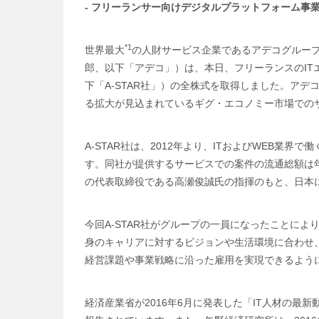
- フリーランサー向けデジタルプラットフォーム事
*1
世界最大
の人財サービス企業であるアデコグルー
郎、以下「アデコ」）は、本日、フリーランスのITエ
下「A-STAR社」）の全株式を取得しました。ア
る拡大が見込まれているギグ・エコノミー市場での
A-STAR社は、2012年より、ITおよびWEB
す。同社が提供するサービスでの案件の流通総額は年間
の代表取締役である高瀬俊誠氏の指揮のもと、日本
今回A-STAR社がグループの一員になったことによ
身のキャリアに対するビジョンや生活環境に合わせ
経営課題や事業戦略に沿った雇用を実現できるよう
経済産業省が2016年6月に発表した「IT人材の