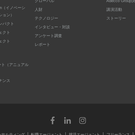
グローバル
Adecco Grou
dation（イノベーシ
人財
講演活動
ション）
テクノロジー
ストーリー
ンパクト
インタビュー・対談
ェクト
アンケート調査
ェクト
レポート
 レポート（アニュアル
ナンス
ンサルティング
転職エージェント
就活エージェント
フリーランス