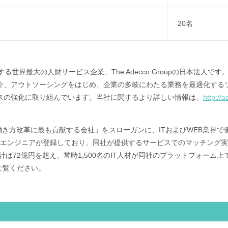
20名
る世界最大の人財サービス企業、The Adecco Groupの日本法人
介、アウトソーシングをはじめ、企業の多岐にわたる業務を最適化する
スの強化に取り組んでいます。当社に関するより詳しい情報は、
http://
人材の働き方改革に最も貢献する会社」をスローガンに、ITおよびWEB業界
Tエンジニアが登録しており、同社が提供するサービスでのマッチング実績
計は72億円を超え、常時1,500名のIT人材が同社のプラットフォーム
ご覧ください。