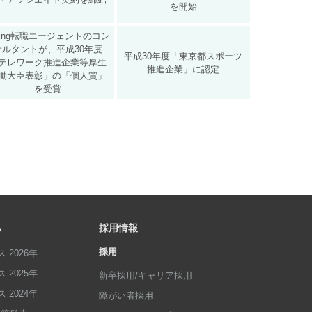
を開始
ring転職エージェントのコン
サルタントが、平成30年度
平成30年度「東京都スポーツ
テレワーク推進企業等厚生
推進企業」に認定
働大臣表彰」の「個人賞」
を受賞
ム
採用情報
採用
 2026年
 2025年
新卒採用/キャリア採用
 2024年
障がい者採用