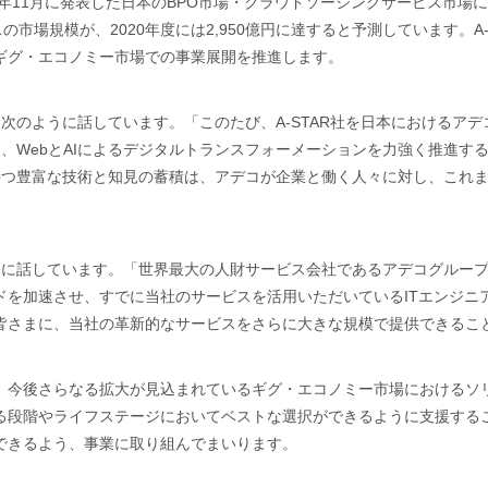
年11月に発表した日本のBPO市場・クラウドソーシングサービス市場に
の市場規模が、2020年度には2,950億円に達すると予測しています。A
ギグ・エコノミー市場での事業展開を推進します。
て、次のように話しています。「このたび、A-STAR社を日本における
て、WebとAIによるデジタルトランスフォーメーションを力強く推進す
が持つ豊富な技術と知見の蓄積は、アデコが企業と働く人々に対し、これ
ように話しています。「世界最大の人財サービス会社であるアデコグルー
ドを加速させ、すでに当社のサービスを活用いただいているITエンジニ
皆さまに、当社の革新的なサービスをさらに大きな規模で提供できるこ
、今後さらなる拡大が見込まれているギグ・エコノミー市場におけるソ
る段階やライフステージにおいてベストな選択ができるように支援する
できるよう、事業に取り組んでまいります。