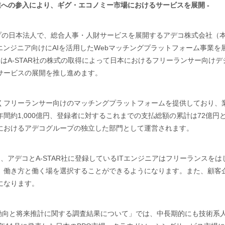
業への参入により、ギグ・エコノミー市場におけるサービスを展開 -
プの日本法人で、総合人事・人財サービスを展開するアデコ株式会社（本
ンジニア向けにAIを活用したWebマッチングプラットフォーム事業を展
デコはA-STAR社の株式の取得によって日本におけるフリーランサー向
サービスの展開を推し進めます。
業界で働くフリーランサー向けのマッチングプラットフォームを提供しており
約1,000億円、登録者に対するこれまでの支払総額の累計は72億円と
におけるアデコグループの独立した部門として運営されます。
り、アデコとA-STAR社に登録しているITエンジニアはフリーランス
、働き方と働く場を選択することができるようになります。また、顧客
になります。
最新動向と将来推計に関する調査結果について」では、中長期的にも技術