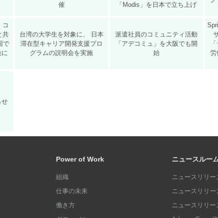
催
「Modis」を日本で立ち上げ
 コ
Sp
と共
台湾の大学生を対象に、 日本
派遣社員のコミュニティ活動
国で
滞在型キャリア開発支援プロ
「アデコミュ」を大阪でも開
「
発に
グラムの説明会を実施
始
労
らせ
Power of Work
ニュースルー
組織
ニュースリリース
仕事の未来
ニュースリリース
働き方
ニュースリリース