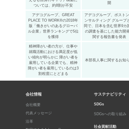
開
ついては、約8割が不安
アデコグループ、GREAT
アデコグループ、ボストン
PLACE TO WORK®の2018年
ンサルティング グループ
版「働きがいのあるグローバ
同で、日本を含む世界9カ
ル企業」世界ランキングで5位
の調査を基にした能力開
を獲得
関する報告書を発表
精神障がい者の方が、仕事や
就職活動における満足度が低
い傾向が明らかに 障がい者を
本部長人事に関するお知
雇用している企業でも、精神
障がい者を雇用しているのは3
割程度にとどまる
会社情報
サステナビリティ
SDGs
会社概要
代表メッセージ
SDGsへの取り組み
沿革
社会貢献活動