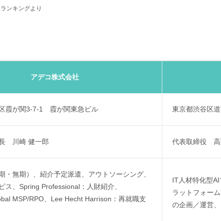
企業売上ランキングより
アデコ株式会社
区霞が関3-7-1 霞が関東急ビル
東京都渋谷区道玄
長 川崎 健一郎
代表取締役 高
期・無期）、紹介予定派遣、アウトソーシング、
IT人材特化型A
、Spring Professional：人財紹介、
ラットフォーム事業
obal MSP/RPO、Lee Hecht Harrison：再就職支
の企画／運営、