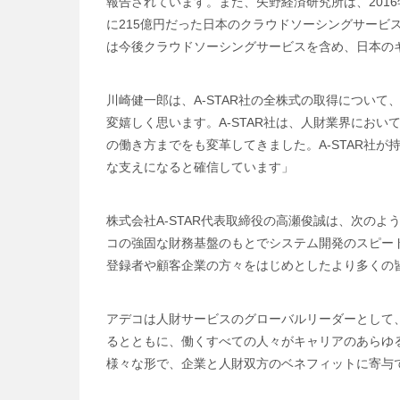
報告されています。また、矢野経済研究所は、2016
に215億円だった日本のクラウドソーシングサービス
は今後クラウドソーシングサービスを含め、日本の
川崎健一郎は、A-STAR社の全株式の取得につい
変嬉しく思います。A-STAR社は、人財業界におい
の働き方までをも変革してきました。A-STAR社
な支えになると確信しています」
株式会社A-STAR代表取締役の高瀬俊誠は、次の
コの強固な財務基盤のもとでシステム開発のスピー
登録者や顧客企業の方々をはじめとしたより多くの
アデコは人財サービスのグローバルリーダーとして
るとともに、働くすべての人々がキャリアのあらゆ
様々な形で、企業と人財双方のベネフィットに寄与