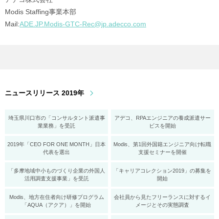
Modis Staffing事業本部
Mail:
ADE.JP.Modis-GTC-Rec@jp.adecco.com
ニュースリリース 2019年
埼玉県川口市の「コンサルタント派遣事
アデコ、RPAエンジニアの養成派遣サー
業業務」を受託
ビスを開始
2019年「CEO FOR ONE MONTH」日本
Modis、第1回外国籍エンジニア向け転職
代表を選出
支援セミナーを開催
「多摩地域中小ものづくり企業の外国人
「キャリアコレクション2019」の募集を
活用調査支援事業」を受託
開始
Modis、地方在住者向け研修プログラム
会社員から見たフリーランスに対するイ
「AQUA（アクア）」を開始
メージとその実態調査