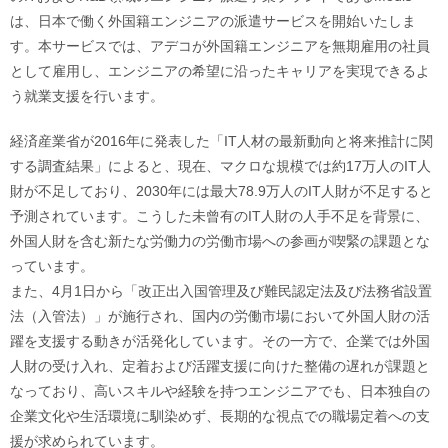
は、日本で働く外国籍エンジニアの派遣サービスを開始いたしま
す。本サービスでは、アデコが外国籍エンジニアを無期雇用の社員
として雇用し、エンジニアの希望に沿ったキャリアを実現できるよ
う就業支援を行います。
経済産業省が2016年に発表した「IT人材の最新動向と将来推計に関
する調査結果」によると、現在、マクロな規模では約17万人のIT人
財が不足しており、2030年には最大78.9万人のIT人財が不足すると
予測されています。こうした未曾有のIT人財の人手不足を背景に、
外国人財を含む新たな労働力の労働市場への参画が喫緊の課題とな
っています。
また、4月1日から「改正出入国管理及び難民認定法及び法務省設置
法（入管法）」が施行され、国内の労働市場において外国人財の活
躍を支援する動きが活発化しています。その一方で、企業では外国
人財の受け入れ、定着および活躍支援に向けた整備の遅れが課題と
なっており、高いスキルや経験を持つエンジニアでも、日本独自の
企業文化や生活環境に馴染めず、長期的な視点での職場定着への支
援が求められています。