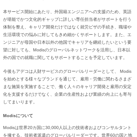
本サービス開始にあたり、外国籍エンジニアへの支援のため、英語
が堪能でかつ文化的ギャップに詳しい専任担当者がサポートを行う
体制を整え、キャリア開発だけではなく就労ビザの手続き、職場や
生活環境での悩みに対してもきめ細かくサポートします。また、エ
ンジニアが母国や日本以外の他国でキャリアを継続したいという要
望に対しても、Modisのグローバルネットワークを活用し、日本以
外の国での就職に関してもサポートすることを予定しています。
今後もアデコは人財サービスのグローバルリーダーとして、 Modis
を始めとする様々なブランドを通じて、雇用・労働に関わるさまざ
まな施策を実施することで、働く人々のキャリア開発と雇用の安定
化を支援するだけでなく、企業の生産性および業績の向上にも寄与
してまいります。
Modisについて
Modisは世界20カ国に30,000人以上の技術者およびコンサルタント
を擁する、技術者派遣のグローバルリーダーです。世界60の国と地