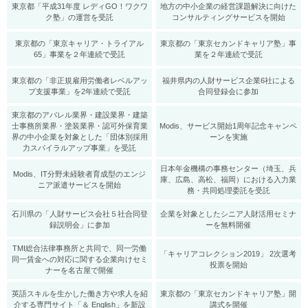
東京都「平成31年度 レディGO！ワクワ
地方の中小企業の経営課題解決に向けた
ク塾」の運営を受託
コンサルティングサービスを開始
東京都の「東京キャリア・トライアル
東京都の「東京セカンドキャリア塾」事
65」事業を２年連続で受託
業を２年連続で受託
東京都の「非正規雇用労働者レベルアッ
福井県内の人財サービス企業6社による
プ支援事業」を2年連続で受託
合同登録会に参加
東京都のアパレル業界・建設業界・建築
士事務所業界・塗装業界・認可外保育業
Modis、サービス開始1周年記念キャンペ
界の中小企業を対象とした「団体別採用
ーンを実施
力スパイラルアップ事業」を受託
日本年金機構の事務センター（埼玉、兵
Modis、IT分野未経験者育成型のエンジ
庫、広島、高松、福岡）における入力業
ニア派遣サービスを開始
務・共同処理委託を受託
石川県の「人財サービス会社５社合同登
企業を対象としたシニア人財活用セミナ
録説明会」に参加
ーを無料開催
TMI総合法律事務所と共同で、同一労働
「キャリアコレクション2019」 2次選考
同一賃金への対応に関する企業向けセミ
投票を開始
ナーを名古屋で開催
英語スキルを生かした働き方や求人を紹
東京都の「東京セカンドキャリア塾」開
介する専門サイト「＆ English」を新設
講式を開催