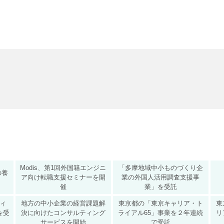
Modis、第1回外国籍エンジニ
「多摩地域中小ものづくり企
の養
ア向け転職支援セミナーを開
業の外国人活用調査支援事
催
業」を受託
ディ
地方の中小企業の経営課題解
東京都の「東京キャリア・ト
東
を受
決に向けたコンサルティング
ライアル65」事業を２年連続
リ
サービスを開始
で受託