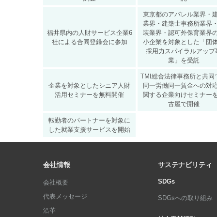
東京都のアパレル業界・
業界・建築士事務所業界
福井県内の人財サービス企業6
装業界・認可外保育業界
社による合同登録会に参加
小企業を対象とした「団
採用力スパイラルアップ
業」を受託
TMI総合法律事務所と共同
企業を対象としたシニア人財
同一労働同一賃金への対
活用セミナーを無料開催
関する企業向けセミナー
古屋で開催
転勤者のパートナーを対象に
した就業支援サービスを開始
会社情報
サステナビリティ
SDGs
会社概要
代表メッセージ
SDGsへの取り組み
沿革