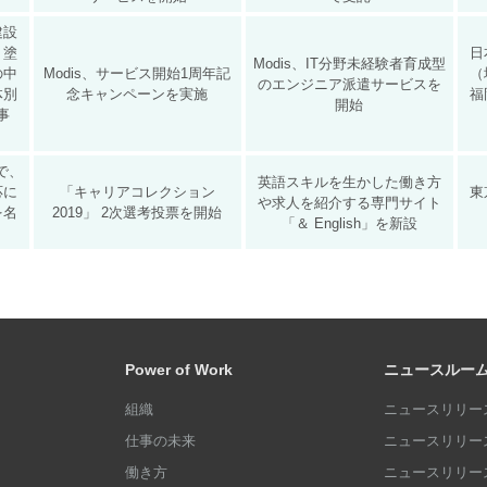
建設
・塗
日
Modis、IT分野未経験者育成型
の中
Modis、サービス開始1周年記
（
のエンジニア派遣サービスを
体別
念キャンペーンを実施
福
開始
事
で、
英語スキルを生かした働き方
応に
「キャリアコレクション
東
や求人を紹介する専門サイト
を名
2019」 2次選考投票を開始
「＆ English」を新設
Power of Work
ニュースルー
組織
ニュースリリース
仕事の未来
ニュースリリース
働き方
ニュースリリース