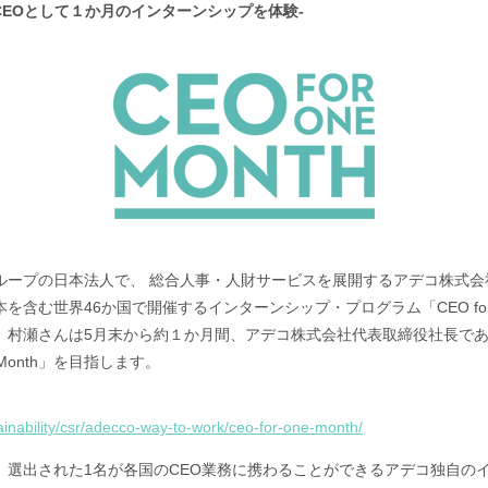
CEOとして１か月のインターンシップを体験-
ループの日本法人で、 総合人事・人財サービスを展開するアデコ株式会
む世界46か国で開催するインターンシップ・プログラム「CEO for O
。村瀬さんは5月末から約１か月間、アデコ株式会社代表取締役社長であ
Month」を目指します。
ainability/csr/adecco-way-to-work/ceo-for-one-month/
加者を募り、選出された1名が各国のCEO業務に携わることができるアデコ独