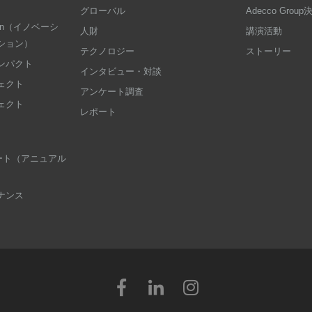
グローバル
Adecco Grou
dation（イノベーシ
人財
講演活動
ション）
テクノロジー
ストーリー
ンパクト
インタビュー・対談
ェクト
アンケート調査
ェクト
レポート
 レポート（アニュアル
ナンス