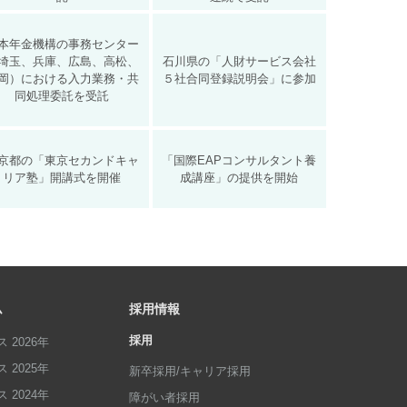
本年金機構の事務センター
埼玉、兵庫、広島、高松、
石川県の「人財サービス会社
岡）における入力業務・共
５社合同登録説明会」に参加
同処理委託を受託
京都の「東京セカンドキャ
「国際EAPコンサルタント養
リア塾」開講式を開催
成講座」の提供を開始
ム
採用情報
採用
 2026年
 2025年
新卒採用/キャリア採用
 2024年
障がい者採用