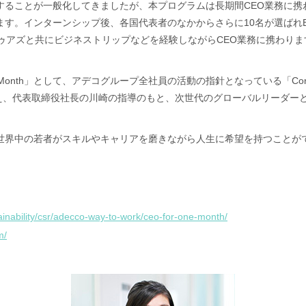
することが一般化してきましたが、本プログラムは長期間CEO業務に携
。インターンシップ後、各国代表者のなかからさらに10名が選ばれBoo
ゥアズと共にビジネストリップなどを経験しながらCEO業務に携わりま
e Month」として、アデコグループ全社員の活動の指針となっている「Cor
ついて考え、代表取締役社長の川崎の指導のもと、次世代のグローバルリーダ
世界中の若者がスキルやキャリアを磨きながら人生に希望を持つことが
ainability/csr/adecco-way-to-work/ceo-for-one-month/
m/