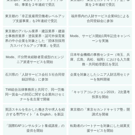
65」事業を２年連続で受託
業を２年連続で受託
東京都の「非正規雇用労働者レベルアッ
福井県内の人財サービス企業6社による
プ支援事業」を2年連続で受託
合同登録会に参加
東京都のアパレル業界・建設業界・建築
士事務所業界・塗装業界・認可外保育業
Modis、サービス開始1周年記念キャンペ
界の中小企業を対象とした「団体別採用
ーンを実施
力スパイラルアップ事業」を受託
日本年金機構の事務センター（埼玉、兵
Modis、IT分野未経験者育成型のエンジ
庫、広島、高松、福岡）における入力業
ニア派遣サービスを開始
務・共同処理委託を受託
石川県の「人財サービス会社５社合同登
企業を対象としたシニア人財活用セミナ
録説明会」に参加
ーを無料開催
TMI総合法律事務所と共同で、同一労働
「キャリアコレクション2019」 2次選考
同一賃金への対応に関する企業向けセミ
投票を開始
ナーを名古屋で開催
英語スキルを生かした働き方や求人を紹
東京都の「東京セカンドキャリア塾」開
介する専門サイト「＆ English」を新設
講式を開催
「国際EAPコンサルタント養成講座」の
転勤者のパートナーを対象にした就業支
提供を開始
援サービスを開始