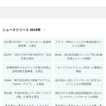
ニュースリリース 2019年
埼玉県川口市の「コンサルタント派遣事
アデコ、RPAエンジニアの養成派遣サー
業業務」を受託
ビスを開始
2019年「CEO FOR ONE MONTH」日本
Modis、第1回外国籍エンジニア向け転職
代表を選出
支援セミナーを開催
「多摩地域中小ものづくり企業の外国人
「キャリアコレクション2019」の募集を
活用調査支援事業」を受託
開始
Modis、地方在住者向け研修プログラム
会社員から見たフリーランスに対するイ
「AQUA（アクア）」を開始
メージとその実態調査
東京都「平成31年度 レディGO！ワクワ
地方の中小企業の経営課題解決に向けた
ク塾」の運営を受託
コンサルティングサービスを開始
東京都の「東京キャリア・トライアル
東京都の「東京セカンドキャリア塾」事