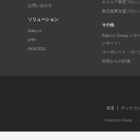
キャリア教育プロジ
お問い合わせ
東北復興支援プロジ
ソリューション
その他
Adecco
Adecco Group
LHH
レポート）
AKKODiS
コーポレート・ガバ
外部からの評価
派遣
テックコ
© Adecco Group