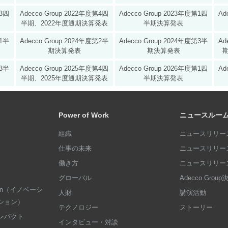
第3四
Adecco Group 2022年度第4四
Adecco Group 2023年度第1四
Ad
半期、2022年度通期決算発表
半期決算発表
第1半
Adecco Group 2024年度第2半
Adecco Group 2024年度第3半
Ad
期決算発表
期決算発表
第3半
Adecco Group 2025年度第4四
Adecco Group 2026年度第1四
Ad
半期、2025年度通期決算発表
半期決算発表
Power of Work
ニュースルー
組織
ニュースリリース
仕事の未来
ニュースリリース
働き方
ニュースリリース
グローバル
Adecco Grou
dation（イノベーシ
人財
講演活動
ション）
テクノロジー
ストーリー
ンパクト
インタビュー・対談