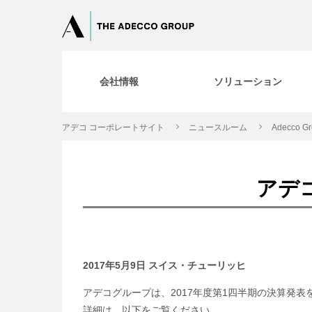
会社情報
ソリューション
アデコ コーポレートサイト
ニュースルーム
Adecco 
アデコ
2017年5月9日 スイス・チューリッヒ
アデコグループは、2017年度第1四半期の決算発表
詳細は、以下をご覧ください。