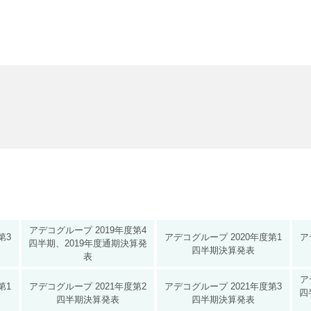
アデコグループ 2019年度第4
第3
アデコグループ 2020年度第1
ア
四半期、2019年度通期決算発
四半期決算発表
表
ア
第1
アデコグループ 2021年度第2
アデコグループ 2021年度第3
四
四半期決算発表
四半期決算発表