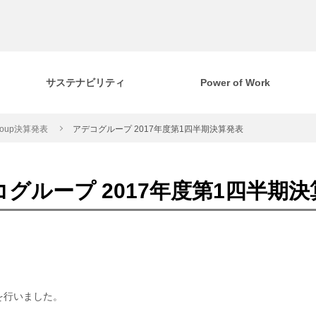
サステナビリティ
Power of Work
Group決算発表
アデコグループ 2017年度第1四半期決算発表
グループ 2017年度第1四半期
を行いました。