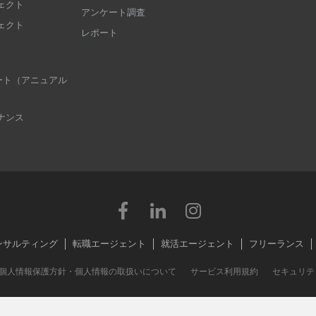
ェクト
アンケート調査
ェクト
レポート
 レポート（アニュアル
ナンス
ンサルティング
転職エージェント
就活エージェント
フリーランス
個人情報保護方針・個人情報の取扱いについて
サービス利用規約
セキュリテ