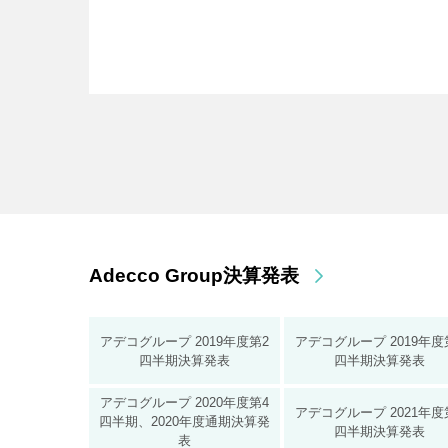
Adecco Group決算発表
アデコグループ 2019年度第2
アデコグループ 2019年度
四半期決算発表
四半期決算発表
アデコグループ 2020年度第4
アデコグループ 2021年度
四半期、2020年度通期決算発
四半期決算発表
表