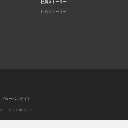
社員ストーリー
社員ストーリー
グローバルサイト
ィ
リンクポリシー