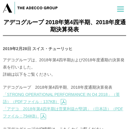
アデコグループ 2018年第4四半期、2018年度通
期決算発表
2019年2月28日 スイス・チューリッヒ
アデコグループは、2018年第4四半期および2018年度通期の決算発
表を行いました。
詳細は以下をご覧ください。
アデコグループ 2018年第4四半期、2018年度通期決算発表
「STRONG OPERATIONAL PERFORMANCE IN Q4 2018」（英
語）（PDFファイル：137KB）
「アデコ 2018年第4四半期は営業利益が堅調」（日本語）（PDF
ファイル：794KB）