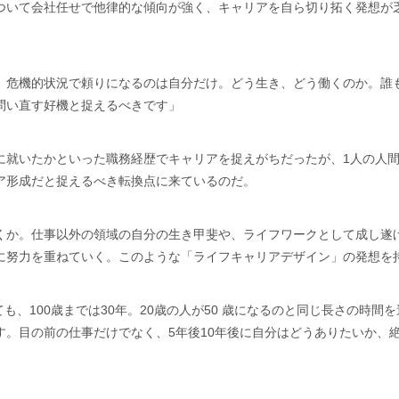
ついて会社任せで他律的な傾向が強く、キャリアを自ら切り拓く発想が
。危機的状況で頼りになるのは自分だけ。どう生き、どう働くのか。誰
問い直す好機と捉えるべきです」
に就いたかといった職務経歴でキャリアを捉えがちだったが、1人の人
ア形成だと捉えるべき転換点に来ているのだ。
くか。仕事以外の領域の自分の生き甲斐や、ライフワークとして成し遂
に努力を重ねていく。このような「ライフキャリアデザイン」の発想を
ても、100歳までは30年。20歳の人が50 歳になるのと同じ長さの時
す。目の前の仕事だけでなく、5年後10年後に自分はどうありたいか、