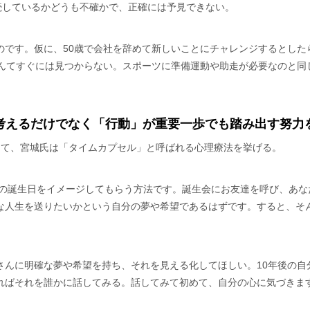
続しているかどうも不確かで、正確には予見できない。
のです。仮に、50歳で会社を辞めて新しいことにチャレンジするとした
なんてすぐには見つからない。スポーツに準備運動や助走が必要なのと同
考えるだけでなく「行動」が重要一歩でも踏み出す努力
して、宮城氏は「タイムカプセル」と呼ばれる心理療法を挙げる。
歳の誕生日をイメージしてもらう方法です。誕生会にお友達を呼び、あな
な人生を送りたいかという自分の夢や希望であるはずです。すると、そ
さんに明確な夢や希望を持ち、それを見える化してほしい。10年後の自
ればそれを誰かに話してみる。話してみて初めて、自分の心に気づきま