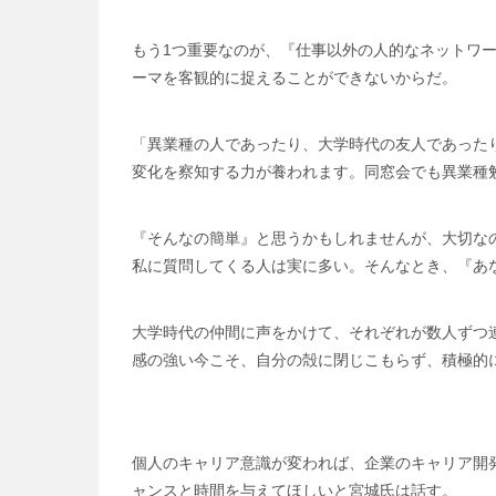
もう1つ重要なのが、『仕事以外の人的なネットワ
ーマを客観的に捉えることができないからだ。
「異業種の人であったり、大学時代の友人であった
変化を察知する力が養われます。同窓会でも異業種
『そんなの簡単』と思うかもしれませんが、大切な
私に質問してくる人は実に多い。そんなとき、『あ
大学時代の仲間に声をかけて、それぞれが数人ずつ
感の強い今こそ、自分の殻に閉じこもらず、積極的
個人のキャリア意識が変われば、企業のキャリア開
ャンスと時間を与えてほしいと宮城氏は話す。