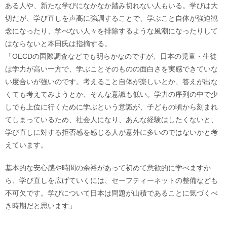
ある人や、新たな学びになかなか踏み切れない人もいる。学びは大
切だが、学び直しを声高に強調することで、学ぶこと自体が強迫観
念になったり、学べない人々を排除するような風潮になったりして
はならないと本田氏は指摘する。
「OECDの国際調査などでも明らかなのですが、日本の児童・生徒
は学力が高い一方で、学ぶことそのものの面白さを実感できていな
い度合いが強いのです。考えること自体が楽しいとか、答えが出な
くても考えてみようとか、そんな意識も低い。学力の序列の中で少
しでも上位に行くために学ぶという意識が、子どもの頃から刻まれ
てしまっているため、社会人になり、あんな経験はしたくないと、
学び直しに対する拒否感を感じる人が意外に多いのではないかと考
えています。
基本的な安心感や時間の余裕があって初めて意欲的に学べますか
ら、学び直しを広げていくには、セーフティーネットの整備なども
不可欠です。学びについて日本は問題が山積であることに気づくべ
き時期だと思います」