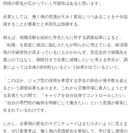
同様の変化が広がっていく可能性はあると思います」
企業としては、働く側の意識が大きく変化しつつあることを十分認
識することが重要だと本田氏は指摘する。
例えば、就職活動を始めた学生たちに対する調査結果によると、
「転職」を前提に就活に臨む人たちが明らかに増えている。経済環
境の不確実性が高まっているにもかかわらず、安定志向で就職先を
選ぶのではなく、期限付きで企業に就職したいと考える学生が、調
査によっては全体の約6割もいるという結果が出ているという。
「このほか、ジョブ型の採用を希望する学生の割合が過半数を超え
るという調査結果もあります。これから労働市場に参入しようとす
る若者たちの間で、『キャリアを自分自身でコントロールしたい』
『自分の専門性の輪郭を明瞭にして働きたい』という意識が着実に
生まれているわけです。
しかし、企業側の変化のマグニチュードはまだ小さいように見えま
す。ぜひ産業界は、働く側の意識変化を察知して、学び直し環境の