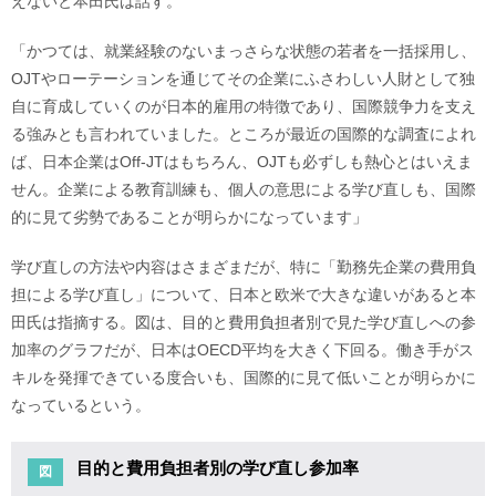
えないと本田氏は話す。
「かつては、就業経験のないまっさらな状態の若者を一括採用し、
OJTやローテーションを通じてその企業にふさわしい人財として独
自に育成していくのが日本的雇用の特徴であり、国際競争力を支え
る強みとも言われていました。ところが最近の国際的な調査によれ
ば、日本企業はOff-JTはもちろん、OJTも必ずしも熱心とはいえま
せん。企業による教育訓練も、個人の意思による学び直しも、国際
的に見て劣勢であることが明らかになっています」
学び直しの方法や内容はさまざまだが、特に「勤務先企業の費用負
担による学び直し」について、日本と欧米で大きな違いがあると本
田氏は指摘する。図は、目的と費用負担者別で見た学び直しへの参
加率のグラフだが、日本はOECD平均を大きく下回る。働き手がス
キルを発揮できている度合いも、国際的に見て低いことが明らかに
なっているという。
目的と費用負担者別の学び直し参加率
図