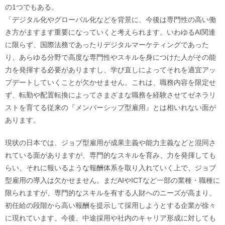
の1つでもある。
「デジタル化やグローバル化などを背景に、今後は専門性の高い働
き方がますます重要になっていくと考えられます。いわゆるAI関連
に限らず、国際法務であったりデジタルマーケティングであった
り、あらゆる分野で高度な専門性やスキルを身につけた人がその能
力を発揮する必要がありますし、学び直しによってそれを適宜アッ
プデートしていくことが欠かせません。これは、職務内容を限定せ
ず、転勤や配置転換によってさまざまな職務を経験させてゼネラリ
ストを育てる従来の『メンバーシップ型雇用』とは相いれない面が
あります。
現状の日本では、ジョブ型雇用が成果主義や能力主義などと混同さ
れている面がありますが、専門的なスキルを育み、力を発揮しても
らい、それに報いるような報酬体系を取り入れていく上で、ジョブ
型雇用の導入は欠かせません。まだAIやICTなど一部の業種・職種に
限られますが、専門的なスキルを有する人財へのニーズが高まり、
初任給の段階から高い報酬を提示して採用しようとする企業が徐々
に現れています。今後、中途採用や社内のキャリア形成に対しても