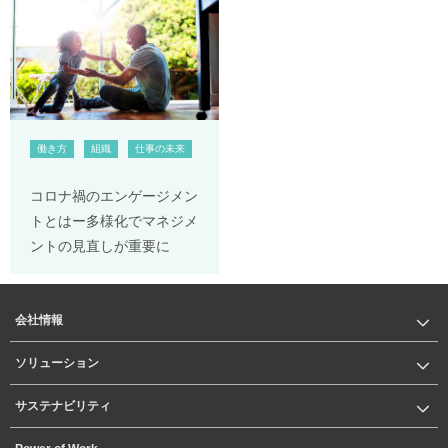
働き方
組織
仕事の未来
コロナ禍のエンゲージメン
トとはー多様化でマネジメ
ントの見直しが重要に
会社情報
ソリューション
サステナビリティ