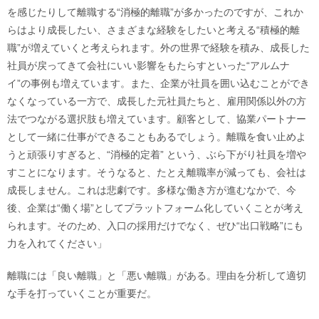
を感じたりして離職する“消極的離職”が多かったのですが、これか
らはより成長したい、さまざまな経験をしたいと考える“積極的離
職”が増えていくと考えられます。外の世界で経験を積み、成長した
社員が戻ってきて会社にいい影響をもたらすといった“アルムナ
イ”の事例も増えています。また、企業が社員を囲い込むことができ
なくなっている一方で、成長した元社員たちと、雇用関係以外の方
法でつながる選択肢も増えています。顧客として、協業パートナー
として一緒に仕事ができることもあるでしょう。離職を食い止めよ
うと頑張りすぎると、“消極的定着” という、ぶら下がり社員を増や
すことになります。そうなると、たとえ離職率が減っても、会社は
成長しません。これは悲劇です。多様な働き方が進むなかで、今
後、企業は“働く場”としてプラットフォーム化していくことが考え
られます。そのため、入口の採用だけでなく、ぜひ“出口戦略”にも
力を入れてください」
離職には「良い離職」と「悪い離職」がある。理由を分析して適切
な手を打っていくことが重要だ。