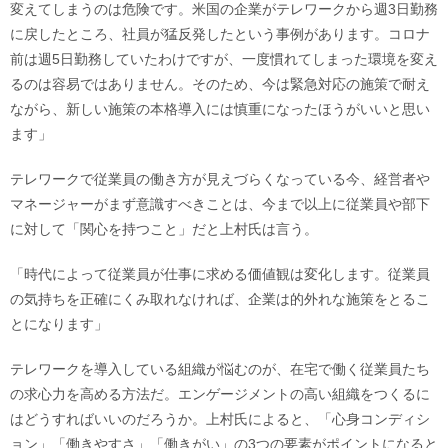
変えてしまうのは危険です。米国の企業がテレワークから週3日勤務
に戻したところ、社員が猛反発したという事例があります。コロナ
前は週5日勤務していたわけですが、一度慣れてしまった環境を変え
るのは容易ではありません。そのため、今は緊急対応の施策で耐え
ながら、新しい施策の本格導入には慎重になったほうがいいと思い
ます」
テレワークで従業員の働き方が見えづらくなっている今、経営者や
マネージャーがまず意識すべきことは、今まで以上に従業員や部下
に対して「関心を持つこと」だと上村氏は言う。
「時代によって従業員が仕事に求める価値観は変化します。従業員
の気持ちを正確にくみ取れなければ、企業は的外れな施策をとるこ
とになります」
テレワークを導入している組織が悩むのが、在宅で働く従業員たち
の求心力を高める方法だ。エンゲージメントの高い組織をつくるに
はどうすればいいのだろうか。上村氏によると、「心身コンディシ
ョン」「働きやすさ」「働きがい」の3つの要素がポイントになると