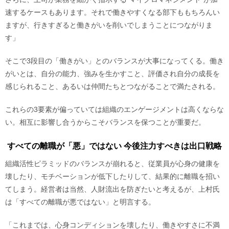
速するケースもあります。それで働きやすくなる部下ももちろんい
ますが、行きすぎると働きがいを削いでしまうことにつながりま
す」
そこで3段目の「働きがい」とのバランスが大事になってくる。働き
がいとは、自分の能力、強みを生かすこと、評価され自分の成長を
感じられること、あるいは仲間たちとつながることで満たされる。
これらの3要素が偏っていては組織のエンゲージメントは高くならな
い。相互に影響し合うからこそバランスを保つことが重要だ。
すべての離職が「悪」ではない 今後注力すべきは出口戦略
組織活性ピラミッドのバランスが崩れると、従業員が心身の健康を
壊したり、モチベーションが低下したりして、結果的に離職を招い
てしまう。経営者は当然、人財流出を防ぎたいと考えるが、上村氏
は「すべての離職が悪ではない」と明言する。
「これまでは、心身コンディションを壊したり、働きやすさに不満