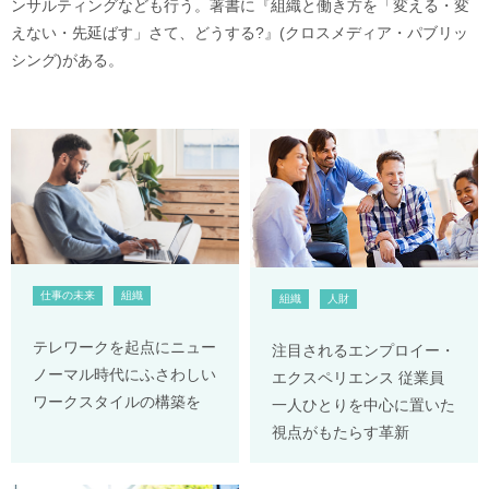
ンサルティングなども行う。著書に『組織と働き方を「変える・変
えない・先延ばす」さて、どうする?』(クロスメディア・パブリッ
シング)がある。
仕事の未来
組織
組織
人財
テレワークを起点にニュー
注目されるエンプロイー・
ノーマル時代にふさわしい
エクスペリエンス 従業員
ワークスタイルの構築を
一人ひとりを中心に置いた
視点がもたらす革新