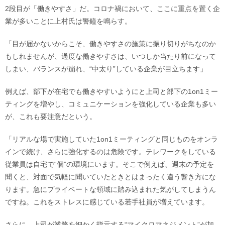
2段目が「働きやすさ」だ。コロナ禍において、ここに重点を置く企
業が多いことに上村氏は警鐘を鳴らす。
「目が届かないからこそ、働きやすさの施策に振り切りがちなのか
もしれませんが、過度な働きやすさは、いつしか当たり前になって
しまい、バランスが崩れ、“中太り”している企業が目立ちます」
例えば、部下が在宅でも働きやすいようにと上司と部下の1on1ミー
ティングを増やし、コミュニケーションを強化している企業も多い
が、これも要注意だという。
「リアルな場で実施していた1on1ミーティングと同じものをオンラ
インで続け、さらに強化するのは危険です。テレワークをしている
従業員は自宅で“個”の環境にいます。そこで例えば、週末の予定を
聞くと、対面で気軽に聞いていたときとはまったく違う響き方にな
ります。急にプライベートな領域に踏み込まれた気がしてしまうん
ですね。これをストレスに感じている若手社員が増えています。
さらに、上司が業務を細かく指示する“マイクロマネジメント”が加