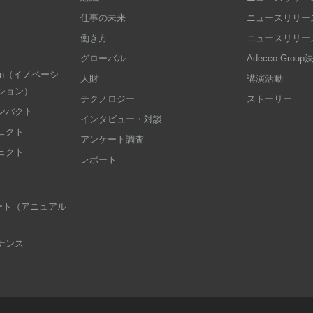
仕事の未来
ニュースリリース
働き方
ニュースリリース
グローバル
Adecco Grou
dation（イノベーシ
人財
講演活動
ション）
テクノロジー
ストーリー
ンパクト
インタビュー・対談
ェクト
アンケート調査
ェクト
レポート
 レポート（アニュアル
ナンス