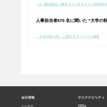
（3）楠木新氏（楠木ライフ& キャリア研究所
人事担当者670 名に聞いた “大学
「大学の秋入学」に関するアンケート調査
会社情報
サステナビリティ
SDGs
会社概要