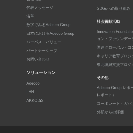
代表メッセージ
SDGsへの取り組み
沿革
社会貢献活動
数字でみるAdecco Group
Innovation Foun
日本におけるAdecco Group
ョン・ファウンデー
パーパス・バリュー
国連グローバル・コ
パートナーシップ
キャリア教育プロジ
お問い合わせ
東北復興支援プロジ
ソリューション
その他
Adecco
Adecco Group
LHH
レポート）
AKKODiS
コーポレート・ガバ
外部からの評価