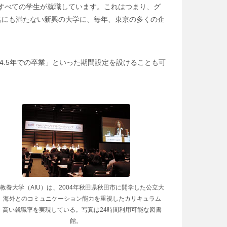
すべての学生が就職しています。これはつまり、グ
名にも満たない新興の大学に、毎年、東京の多くの企
4.5年での卒業」といった期間設定を設けることも可
教養大学（AIU）は、2004年秋田県秋田市に開学した公立大
。海外とのコミュニケーション能力を重視したカリキュラム
、高い就職率を実現している。写真は24時間利用可能な図書
館。