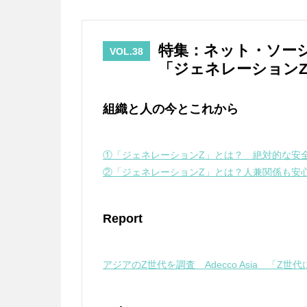
特集：ネット・ソー
VOL.38
「ジェネレーション
組織と人の今とこれから
①「ジェネレーションZ」とは？ 絶対的な安
②「ジェネレーションZ」とは？人兼関係も安
Report
アジアのZ世代を調査 Adecco Asia 「Z世