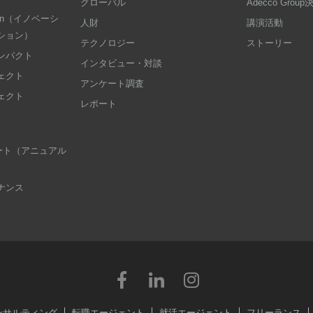
グローバル
Adecco Grou
dation（イノベーシ
人財
講演活動
ション）
テクノロジー
ストーリー
ンパクト
インタビュー・対談
ェクト
アンケート調査
ェクト
レポート
 レポート（アニュアル
ナンス
ンサルティング
転職エージェント
就活エージェント
フリーランス