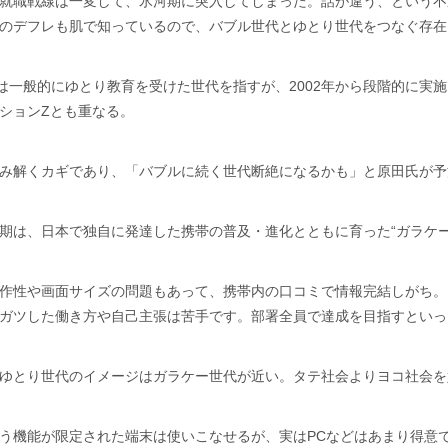
就職戦線は一変して、氷河期に突入してしまった。話が違う、という不
のデフレも肌で知っているので、バブル世代とゆとり世代をつなぐ存在
とは一般的にゆとり教育を受けた世代を指すが、2002年から段階的に実施さ
ションZとも重なる。
み解くカギであり、「バブルに続く世代断絶になるかも」と原田氏が予
期は、日本で独自に発達した携帯の普及・進化とともに育った“ガラケー
作性や画面サイズの問題もあって、携帯内の口コミで情報完結しがち。
ガツした働き方や自己主張は苦手です。部署全員で達成を目指すといっ
ゆとり世代のイメージはガラケー世代が近い。タテ社会よりヨコ社会を
う機能が限定された端末は使いこなせるが、実はPCなどはあまり得意