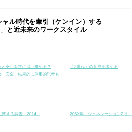
シャル時代を牽引（ケンイン）する
Z」と近未来のワークスタイル
全と安心を常に追い求める？
「Z世代」の育成を考える
心・安全 結果的に刹那的思考も
代に関する調査—2014」
203X年、ジェネレーションZ