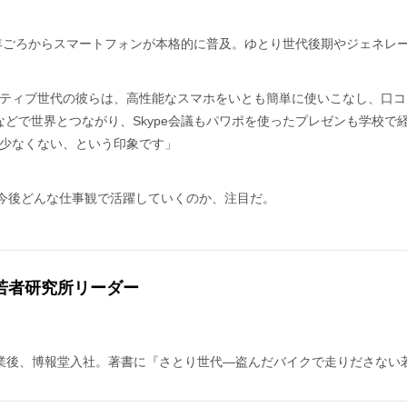
0年ごろからスマートフォンが本格的に普及。ゆとり世代後期やジェネレ
ティブ世代の彼らは、高性能なスマホをいとも簡単に使いこなし、口コ
ookなどで世界とつながり、Skype会議もパワポを使ったプレゼンも学
少なくない、という印象です」
が今後どんな仕事観で活躍していくのか、注目だ。
若者研究所リーダー
卒業後、博報堂入社。著書に『さとり世代—盗んだバイクで走りださない