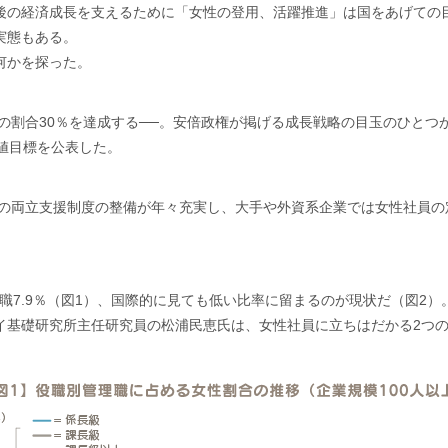
後の経済成長を支えるために「女性の登用、活躍推進」は国をあげての
実態もある。
何かを探った。
性の割合30％を達成する──。安倍政権が掲げる成長戦略の目玉のひとつ
値目標を公表した。
児の両立支援制度の整備が年々充実し、大手や外資系企業では女性社員
当職7.9％（図1）、国際的に見ても低い比率に留まるのが現状だ（図2
イ基礎研究所主任研究員の松浦民恵氏は、女性社員に立ちはだかる2つ