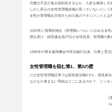
労働力不足が進み深刻化するなか、人財を確保し今
しかし肝心の女性管理職候補が育っていないという
女性が管理職を目指すための真のマネジメントとは
2020年に指導的地位（管理職レベル）に占める女
標を受け、経団連会員27社が女性役員・管理職の数
1986年の男女雇用機会均等法施行以来、仕事と育
女性管理職を阻む第1、第2の壁
だが女性管理職比率では部長相当職4.9％、課長相
なかなか進まない理由はどこにあるのか？ ニッセ