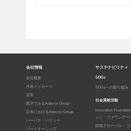
会社情報
サステナビリティ
SDGs
会社概要
代表メッセージ
SDGsへの取り組み
沿革
社会貢献活動
数字でみるAdecco Group
Innovation Foun
日本におけるAdecco Group
ョン・ファウンデー
パーパス・バリュー
国連グローバル・コ
パートナーシップ