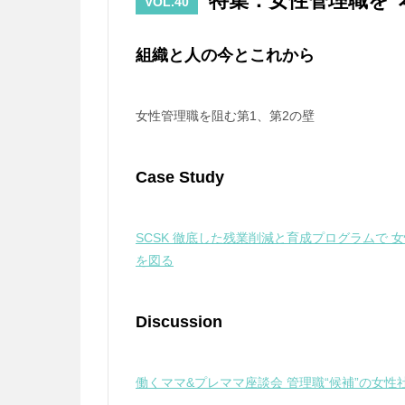
特集：女性管理職を“
VOL.40
組織と人の今とこれから
女性管理職を阻む第1、第2の壁
Case Study
SCSK 徹底した残業削減と育成プログラムで
を図る
Discussion
働くママ&プレママ座談会 管理職“候補”の女性