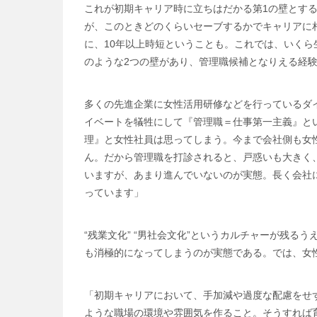
これが初期キャリア時に立ちはだかる第1の壁とす
が、このときどのくらいセーブするかでキャリアに
に、10年以上時短ということも。これでは、いく
のような2つの壁があり、管理職候補となりえる経
多くの先進企業に女性活用研修などを行っているダ
イベートを犠牲にして『管理職＝仕事第一主義』と
理』と女性社員は思ってしまう。今まで会社側も女
ん。だから管理職を打診されると、戸惑いも大きく
いますが、あまり進んでいないのが実態。長く会社
っています」
“残業文化” “男社会文化”というカルチャーが残
も消極的になってしまうのが実態である。では、女
「初期キャリアにおいて、手加減や過度な配慮をせ
ような職場の環境や雰囲気を作ること。そうすれば