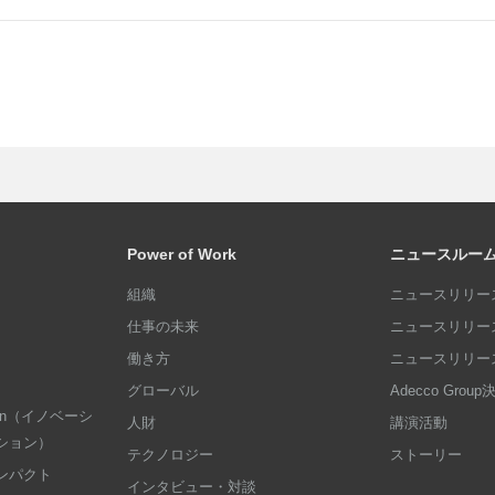
Power of Work
ニュースルー
組織
ニュースリリース
仕事の未来
ニュースリリース
働き方
ニュースリリース
グローバル
Adecco Grou
dation（イノベーシ
人財
講演活動
ション）
テクノロジー
ストーリー
ンパクト
インタビュー・対談