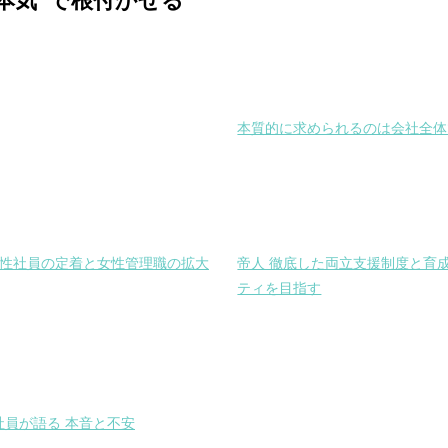
本気”で根付かせる
本質的に求められるのは会社全体
 女性社員の定着と女性管理職の拡大
帝人 徹底した両立支援制度と育
ティを目指す
社員が語る 本音と不安