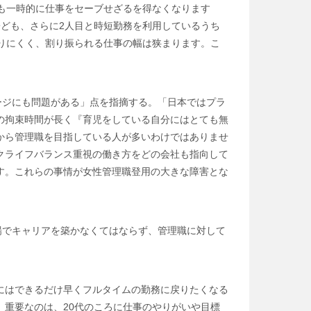
も一時的に仕事をセーブせざるを得なくなります
ども、さらに2人目と時短勤務を利用しているうち
りにくく、割り振られる仕事の幅は狭まります。こ
ージにも問題がある」点を指摘する。「日本ではプラ
の拘束時間が長く『育児をしている自分にはとても無
から管理職を目指している人が多いわけではありませ
クライフバランス重視の働き方をどの会社も指向して
す。これらの事情が女性管理職登用の大きな障害とな
立場でキャリアを築かなくてはならず、管理職に対して
にはできるだけ早くフルタイムの勤務に戻りたくなる
重要なのは、20代のころに仕事のやりがいや目標