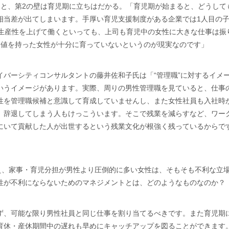
ると、第2の壁は育児期に立ちはだかる。「育児期が始まると、どうして
相当差が出てしまいます。手厚い育児支援制度がある企業では1人目の子
ら生産性を上げて働くといっても、上司も育児中の女性に大きな仕事は振
験値を持った女性が十分に育っていないというのが現実なのです」
イバーシティコンサルタントの藤井佐和子氏は「“管理職”に対するイメ
いうイメージがあります。実際、周りの男性管理職を見ていると、仕事
性を管理職候補と意識して育成していませんし、また女性社員も入社時
、辞退してしまう人もけっこういます。そこで残業を減らすなど、ワー
にいて貢献した人が出世するという残業文化が根強く残っているからで
るうえ、家事・育児分担が男性より圧倒的に多い女性は、そもそも不利な
性が不利にならないためのマネジメントとは、どのようなものなのか？
ず、可能な限り男性社員と同じ仕事を割り当てるべきです。また育児期
育休・産休期間中の遅れも早めにキャッチアップを図ることができます。