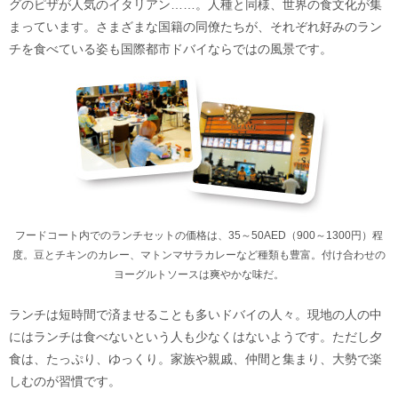
グのピザが人気のイタリアン……。人種と同様、世界の食文化が集
まっています。さまざまな国籍の同僚たちが、それぞれ好みのラン
チを食べている姿も国際都市ドバイならではの風景です。
フードコート内でのランチセットの価格は、35～50AED（900～1300円）程
度。豆とチキンのカレー、マトンマサラカレーなど種類も豊富。付け合わせの
ヨーグルトソースは爽やかな味だ。
ランチは短時間で済ませることも多いドバイの人々。現地の人の中
にはランチは食べないという人も少なくはないようです。ただし夕
食は、たっぷり、ゆっくり。家族や親戚、仲間と集まり、大勢で楽
しむのが習慣です。