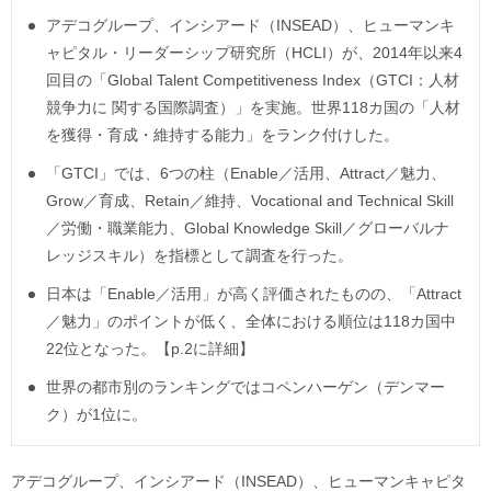
アデコグループ、インシアード（INSEAD）、ヒューマンキ
ャピタル・リーダーシップ研究所（HCLI）が、2014年以来4
回目の「Global Talent Competitiveness Index（GTCI：人材
競争力に 関する国際調査）」を実施。世界118カ国の「人材
を獲得・育成・維持する能力」をランク付けした。
「GTCI」では、6つの柱（Enable／活用、Attract／魅力、
Grow／育成、Retain／維持、Vocational and Technical Skill
／労働・職業能力、Global Knowledge Skill／グローバルナ
レッジスキル）を指標として調査を行った。
日本は「Enable／活用」が高く評価されたものの、「Attract
／魅力」のポイントが低く、全体における順位は118カ国中
22位となった。【p.2に詳細】
世界の都市別のランキングではコペンハーゲン（デンマー
ク）が1位に。
アデコグループ、インシアード（INSEAD）、ヒューマンキャピタ