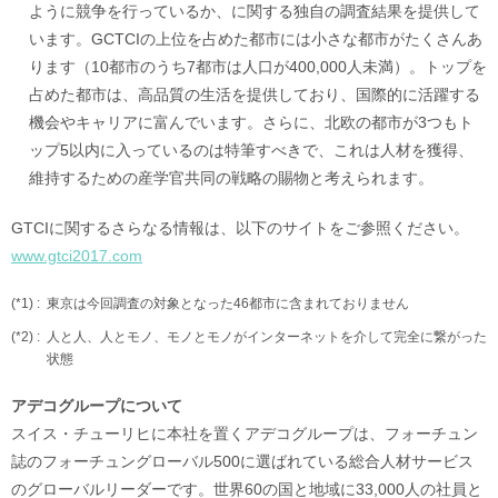
ように競争を行っているか、に関する独自の調査結果を提供して
います。GCTCIの上位を占めた都市には小さな都市がたくさんあ
ります（10都市のうち7都市は人口が400,000人未満）。トップを
占めた都市は、高品質の生活を提供しており、国際的に活躍する
機会やキャリアに富んでいます。さらに、北欧の都市が3つもト
ップ5以内に入っているのは特筆すべきで、これは人材を獲得、
維持するための産学官共同の戦略の賜物と考えられます。
GTCIに関するさらなる情報は、以下のサイトをご参照ください。
www.gtci2017.com
(*1) :
東京は今回調査の対象となった46都市に含まれておりません
(*2) :
人と人、人とモノ、モノとモノがインターネットを介して完全に繋がった
状態
アデコグループについて
スイス・チューリヒに本社を置くアデコグループは、フォーチュン
誌のフォーチュングローバル500に選ばれている総合人材サービス
のグローバルリーダーです。世界60の国と地域に33,000人の社員と