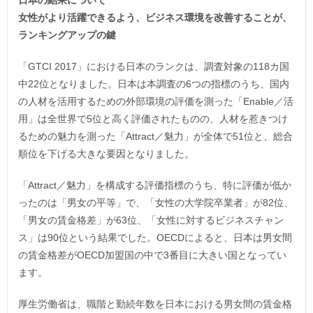
日本の結果について
女性がより活躍できるよう、ビジネス環境を改善することが、
ランキングアップの鍵
「GTCI 2017」における日本のランクは、調査対象の118カ国
中22位となりました。日本は本調査の6つの指標のうち、国内
の人材を活用するための外部環境の評価を測った「Enable／活
用」は全世界で5位と高く評価されたものの、人材を惹きつけ
るための魅力を測った「Attract／魅力」が全体で51位と、総合
順位を下げる大きな要因となりました。
「Attract／魅力」を構成する評価指標のうち、特に評価が低か
ったのは「男女の平等」で、「女性の大学院卒業者」が82位、
「男女の賃金格差」が63位、「女性に対するビジネスチャン
ス」は90位という結果でした。OECDによると、日本は男女間
の賃金格差がOECD加盟国の中で3番目に大きい国となってい
ます。
厚生労働省は、職階と勤続年数を日本における男女間の賃金格