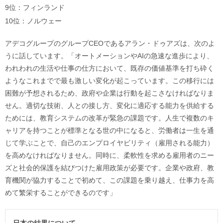
9位：フィンランド
10位：ノルウェー
アデコグループのグループCEOであるアラン・ドゥアズは、次のよ
うに話しています。「オートメーションやAIの急速な進歩により、
われわれの生活や仕事の仕方において、既存の価値基準を打ち砕く
ようなこれまでで最も激しい変化が起こっています。この移行には
困難が予想されるため、政府や企業は行動を起こさなければなりま
せん。適切な技術、人との接し方、変化に適応する能力を供給する
ためには、教育システムの改革が緊急の課題です。人生で複数のキ
ャリアを持つことが標準となる世の中になると、労働者は一生を通
じて学ぶことで、自己のエンプロイヤビリティ（雇用される能力）
を高めなければなりません。同時に、柔軟性を求める雇用者のニー
ズと社会的保護を結びつけた雇用政策が必要です。企業や政府、教
育機関が協力することで初めて、この課題を乗り越え、仕事力を高
めて繁栄することができるのです」