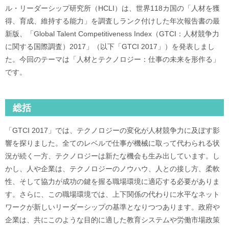
ル・リーダーシップ研究所（HCLI）は、世界118カ国の「人材を獲
得、育成、維持する能力」を調査しランク付けした年次報告書の最
新版、「Global Talent Competitiveness Index（GTCI：人材競争力
に関する国際調査）2017」（以下「GTCI 2017」）を発表しまし
た。今回のテーマは「人材とテクノロジー：仕事の未来を形作る」
です。
総括
「GTCI 2017」では、テクノロジーの変化が人材競争力に及ぼす影
響を探りました。全てのレベルで仕事が機械に取って代わられる状
況が続く一方、テクノロジーは新たな機会も生み出しています。し
かし、人や企業は、テクノロジーのノウハウ、人との接し方、柔軟
性、そして協力が成功の鍵を握る職場環境に適応する必要がありま
す。さらに、この職場環境では、上下関係の代わりに水平なネット
ワークが新しいリーダーシップの基準となりつつあります。政府や
企業は、共にこのような目的に適した教育システムや労働市場政策