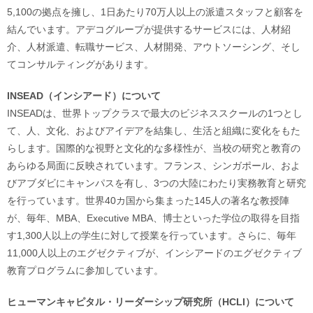
5,100の拠点を擁し、1日あたり70万人以上の派遣スタッフと顧客を
結んでいます。アデコグループが提供するサービスには、人材紹
介、人材派遣、転職サービス、人材開発、アウトソーシング、そし
てコンサルティングがあります。
INSEAD（インシアード）について
INSEADは、世界トップクラスで最大のビジネススクールの1つとし
て、人、文化、およびアイデアを結集し、生活と組織に変化をもた
らします。国際的な視野と文化的な多様性が、当校の研究と教育の
あらゆる局面に反映されています。フランス、シンガポール、およ
びアブダビにキャンパスを有し、3つの大陸にわたり実務教育と研究
を行っています。世界40カ国から集まった145人の著名な教授陣
が、毎年、MBA、Executive MBA、博士といった学位の取得を目指
す1,300人以上の学生に対して授業を行っています。さらに、毎年
11,000人以上のエグゼクティブが、インシアードのエグゼクティブ
教育プログラムに参加しています。
ヒューマンキャピタル・リーダーシップ研究所（HCLI）について