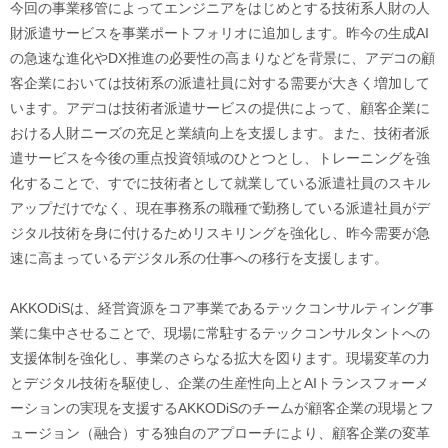
今回の事業移管によってエンジニアをはじめとする技術系人財の人
財派遣サービスを事業ポートフォリオに追加します。昨今の生成AI
の急速な進化やDX推進の必要性の高まりなどを背景に、アデコの顧
客企業においては技術系の派遣社員に対する需要が大きく増加して
います。アデコは技術者派遣サービスの提供によって、顧客企業に
おける人財ニーズの充足と業績向上を支援します。また、技術者派
遣サービスを今後の重点投資領域のひとつとし、トレーニングを強
化することで、すでに技術者として就業している派遣社員のスキル
アップだけでなく、現在事務系の職種で勤務している派遣社員がデ
ジタル技術を身に付けるためリスキリングを強化し、昨今需要が急
速に高まっているデジタル系の仕事への移行を支援します。
AKKODiSは、経営資源をコア事業であるテックコンサルティング事
業に集中させることで、現場に常駐するテックコンサルタントへの
支援体制を強化し、事業のさらなる拡大を図ります。現場変革の力
とデジタル技術を駆使し、企業の生産性向上とAIトランスフォーメ
ーションの実現を支援するAKKODiSのチームが顧客企業の現場とフ
ュージョン（融合）する独自のアプローチにより、顧客企業の変革