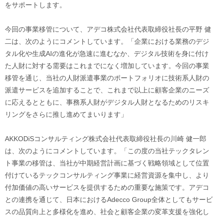
をサポートします。
今回の事業移管について、アデコ株式会社代表取締役社長の平野 健
二は、次のようにコメントしています。「企業における業務のデジ
タル化や生成AIの進化が急速に進むなか、デジタル技術を身に付け
た人財に対する需要はこれまでになく増加しています。今回の事業
移管を通じ、当社の人財派遣事業のポートフォリオに技術系人財の
派遣サービスを追加することで、これまで以上に顧客企業のニーズ
に応えるとともに、事務系人財がデジタル人財となるためのリスキ
リングをさらに推し進めてまいります」
AKKODiSコンサルティング株式会社代表取締役社長の川崎 健一郎
は、次のようにコメントしています。「この度の当社テックタレン
ト事業の移管は、当社が中期経営計画に基づく戦略領域として位置
付けているテックコンサルティング事業に経営資源を集中し、より
付加価値の高いサービスを提供するための重要な施策です。アデコ
との連携を通じて、日本におけるAdecco Group全体としてもサービ
スの品質向上と多様化を進め、社会と顧客企業の変革支援を強化し