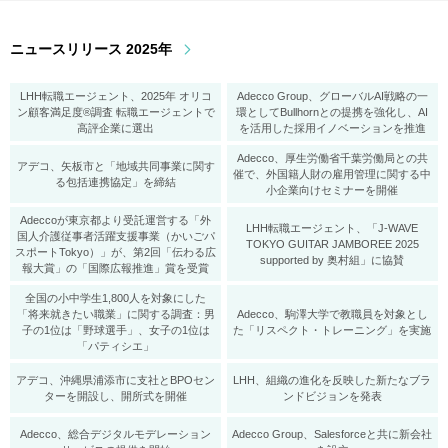
ニュースリリース 2025年
LHH転職エージェント、2025年 オリコ
Adecco Group、グローバルAI戦略の一
ン顧客満足度®調査 転職エージェントで
環としてBullhornとの提携を強化し、AI
高評企業に選出
を活用した採用イノベーションを推進
Adecco、厚生労働省千葉労働局との共
アデコ、矢板市と「地域共同事業に関す
催で、外国籍人財の雇用管理に関する中
る包括連携協定」を締結
小企業向けセミナーを開催
Adeccoが東京都より受託運営する「外
LHH転職エージェント、「J-WAVE
国人介護従事者活躍支援事業（かいごパ
TOKYO GUITAR JAMBOREE 2025
スポートTokyo）」が、第2回「伝わる広
supported by 奥村組」に協賛
報大賞」の「国際広報推進」賞を受賞
全国の小中学生1,800人を対象にした
「将来就きたい職業」に関する調査：男
Adecco、駒澤大学で教職員を対象とし
子の1位は「野球選手」、女子の1位は
た「リスペクト・トレーニング」を実施
「パティシエ」
アデコ、沖縄県浦添市に支社とBPOセン
LHH、組織の進化を反映した新たなブラ
ターを開設し、開所式を開催
ンドビジョンを発表
Adecco、総合デジタルモデレーション
Adecco Group、Salesforceと共に新会社