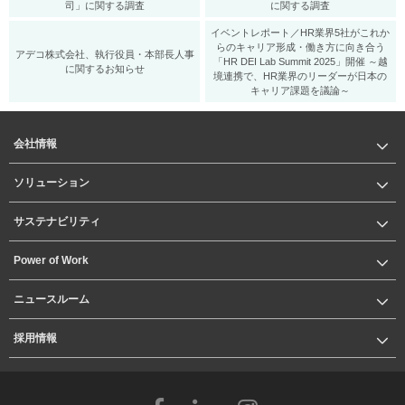
司」に関する調査
に関する調査
イベントレポート／HR業界5社がこれか
らのキャリア形成・働き方に向き合う
アデコ株式会社、執行役員・本部長人事
「HR DEI Lab Summit 2025」開催 ～越
に関するお知らせ
境連携で、HR業界のリーダーが日本の
キャリア課題を議論～
会社情報
ソリューション
サステナビリティ
Power of Work
ニュースルーム
採用情報