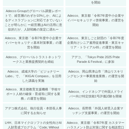
を開始
Adecco Groupのグローバル調査レポー
トで、経営層のわずか10%しか、AIによ
Adecco、東京都「令和7年度中小企業サ
るディスラプションに対応できていない
イバーセキュリティ啓発事業」の運営を
ことが明らかに ー経営層はAIの活用に意
開始
欲的だが、人財戦略の策定に遅れー
Adecco、東京都「令和7年度中小企業サ
Adecco、東京しごと財団の「令和7年度
イバーセキュリティ基本対策事業」の運
企業向けシニア雇用促進事業・東京キャ
営を開始
リア・トライアル65」の運営を開始
Adecco、グローバルトラストネットワ
アデコ、「Tokyo Pride 2025 Pride
ークスと業務提携契約を締結
Parade & Festival」に参加
Adecco、成城大学の「ビジョナリー
Adecco、岡山県津山市「津山リスキリ
Labo」で、「IKIGAI Compass」を活用
ングセンター事業推進業務」の運営を開
した講義を実施
始
Adecco、東京都教育支援機構「学校サ
Adecco、インドネシアで外国人ドライ
ポート人材の確保・育成等に関する業
バー向け特定技能1号評価試験を開催
務」の運営を開始
アデコ株式会社、執行役員・本部長人事
Adecco、長野県「外国人材受入企業マ
に関するお知らせ
ッチング支援事業」の運営を開始
LHH、日本マイクロソフトの女性向けAI
Adecco、東京都「令和7年度 カスタマー
人財育成プログラム「Code; Without
ハラスメント防止対策に関する相談窓口