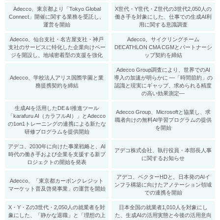
Adecco、東京都より「Tokyo Global
X世代・Y世代・Z世代の3世代2,050人の
Connect」開催に関する業務を受託し、
働き手を対象にした、仕事での生成AI利
運営を開始
用に関する意識調査
Adecco、仙台支社・名古屋支社・神戸
Adecco、サイクリングチーム
支社のサービスに特化した企業向けペー
DECATHLON CMA CGMとパートナーシ
ジを開設し、地域密着型の支援を強化
ップ契約を締結
Adecco Group調査により、世界でのAI
Adecco、学校法人アリス国際学園と業
導入の加速が明らかに ―「時間節約」の
務提携契約を締結
認識と現実にギャップ、求められる精度
の高い効果測定―
生成AIを活用したDE＆I推進ツール
Adecco Group、Microsoftと協業し、求
「karafuru AI（カラフルAI）」とAdecco
職者向けの無料AI学習プログラムの提供
の1on1トレーニングの連携による新たな
を開始
研修プログラムを提供開始
アデコ、2030年に向けた事業戦略と、AI
アデコ株式会社、執行役員・本部長人事
時代の働き手および企業を支援する新プ
に関するお知らせ
ロジェクトの開始を発表
アデコ、ベクターHDと、日本発のAIイ
Adecco、「東京都カーボンクレジット
ンフラ構築に向けたアノテーション領域
マーケット普及啓発事業」の運営を開始
での連携を開始
X・Y・Zの3世代・2,050人の就業者を対
日本全国の就業者1,010人を対象にし
象にした、「静かな退職」と「理想の上
た、生成AIの活用実態と今後の活用意向