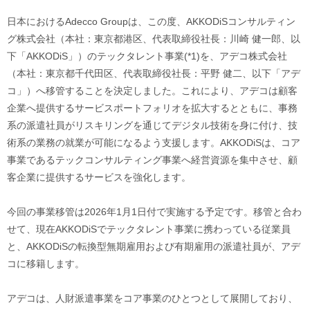
日本におけるAdecco Groupは、この度、AKKODiSコンサルティン
グ株式会社（本社：東京都港区、代表取締役社長：川崎 健一郎、以
下「AKKODiS」）のテックタレント事業(*1)を、アデコ株式会社
（本社：東京都千代田区、代表取締役社長：平野 健二、以下「アデ
コ」）へ移管することを決定しました。これにより、アデコは顧客
企業へ提供するサービスポートフォリオを拡大するとともに、事務
系の派遣社員がリスキリングを通じてデジタル技術を身に付け、技
術系の業務の就業が可能になるよう支援します。AKKODiSは、コア
事業であるテックコンサルティング事業へ経営資源を集中させ、顧
客企業に提供するサービスを強化します。
今回の事業移管は2026年1月1日付で実施する予定です。移管と合わ
せて、現在AKKODiSでテックタレント事業に携わっている従業員
と、AKKODiSの転換型無期雇用および有期雇用の派遣社員が、アデ
コに移籍します。
アデコは、人財派遣事業をコア事業のひとつとして展開しており、