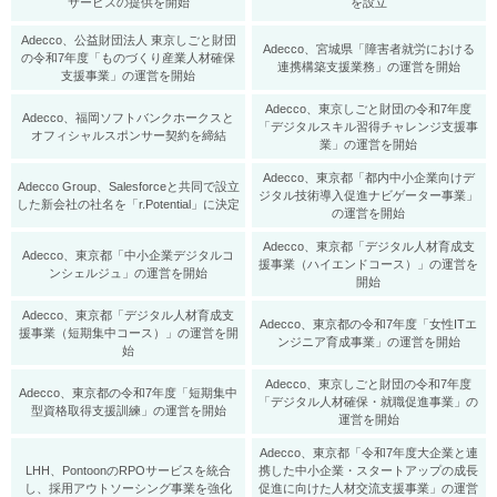
サービスの提供を開始
を設立
Adecco、公益財団法人 東京しごと財団
Adecco、宮城県「障害者就労における
の令和7年度「ものづくり産業人材確保
連携構築支援業務」の運営を開始
支援事業」の運営を開始
Adecco、東京しごと財団の令和7年度
Adecco、福岡ソフトバンクホークスと
「デジタルスキル習得チャレンジ支援事
オフィシャルスポンサー契約を締結
業」の運営を開始
Adecco、東京都「都内中小企業向けデ
Adecco Group、Salesforceと共同で設立
ジタル技術導入促進ナビゲーター事業」
した新会社の社名を「r.Potential」に決定
の運営を開始
Adecco、東京都「デジタル人材育成支
Adecco、東京都「中小企業デジタルコ
援事業（ハイエンドコース）」の運営を
ンシェルジュ」の運営を開始
開始
Adecco、東京都「デジタル人材育成支
Adecco、東京都の令和7年度「女性ITエ
援事業（短期集中コース）」の運営を開
ンジニア育成事業」の運営を開始
始
Adecco、東京しごと財団の令和7年度
Adecco、東京都の令和7年度「短期集中
「デジタル人材確保・就職促進事業」の
型資格取得支援訓練」の運営を開始
運営を開始
Adecco、東京都「令和7年度大企業と連
LHH、PontoonのRPOサービスを統合
携した中小企業・スタートアップの成長
し、採用アウトソーシング事業を強化
促進に向けた人材交流支援事業」の運営