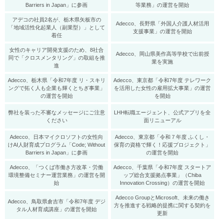
Barriers in Japan」に参画
等業務」の運営を開始
アデコの社員2名が、栃木県矢板市の
Adecco、長野県「外国人介護人材活用
「地域活性化起業人（副業型）」として
支援事業」の運営を開始
着任
女性のキャリア開発支援のため、8社合
Adecco、岡山県美作高等学校で出前授
同で「クロスメンタリング」の取組を推
業を実施
進
Adecco、栃木県「令和7年度 リ・スキリ
Adecco、東京都「令和7年度 テレワーク
ングで拓く人も企業も輝くとちぎ事業」
を活用した女性の雇用拡大事業」の運営
の運営を開始
を開始
弊社を装った不審なメッセージにご注意
LHH転職エージェント、公式アプリを全
ください
面リニューアル
Adecco、日本マイクロソフトの女性向
Adecco、東京都「令和７年度 ふくし・
けAI人財育成プログラム「Code; Without
保育の資格で輝く！応援プロジェクト」
Barriers in Japan」に参画
の運営を開始
Adecco、「つくば市働き方改革・労働
Adecco、千葉県「令和7年度 スタートア
環境整備セミナー運営業務」の運営を開
ップ総合支援拠点事業」（Chiba
始
Innovation Crossing）の運営を開始
Adecco GroupとMicrosoft、未来の働き
Adecco、鳥取県倉吉市「令和7年度 デジ
方を推進する戦略的提携に関する契約を
タル人材育成講座」の運営を開始
更新