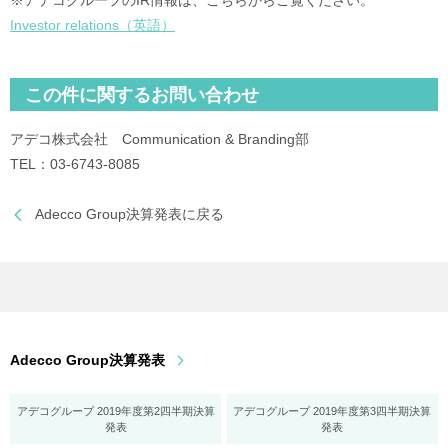
※アデコグループのIR情報は、こちらからご覧ください。
Investor relations（英語）
この件に関するお問い合わせ
アデコ株式会社 Communication & Branding部
TEL：03-6743-8085
Adecco Group決算発表に戻る
Adecco Group決算発表
アデコグループ 2019年度第2四半期決算
アデコグループ 2019年度第3四半期決算
発表
発表