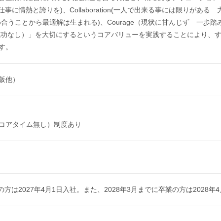
々の仕事に情熱と誇りを)、Collaboration(一人で出来る事には限りが
を認め合うことから最適解は生まれる)、Courage（現状に甘んじず 一歩踏み出す勇気
成功なし）」を大切にするというコアバリューを実践することにより、
す。
阪他）
コアタイム無し）制度あり
の方は2027年4月1日入社。また、2028年3月までに卒業の方は2028年