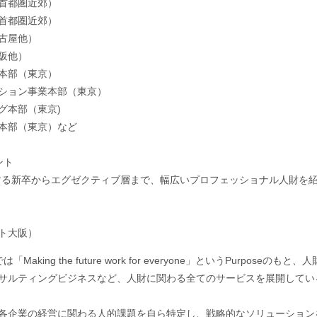
首都圏近郊）
首都圏近郊）
古屋他）
阪他）
本部（東京）
ション事業本部（東京）
グ本部（東京)
本部（東京）など
ント
開する新卒からエグゼクティブ層まで、幅広いプロフェッショナル人財を紹
ト大阪）
panでは「Making the future work for everyone」というPu
サルティングビジネスなど、人財に関わる全てのサービスを展開してい
各企業の経営に関わる人的課題を自ら特定し、戦略的なソリューション