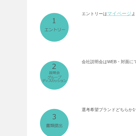
マイページ
エントリーは
よ
会社説明会はWEB・対面に
選考希望ブランドどちらか
1