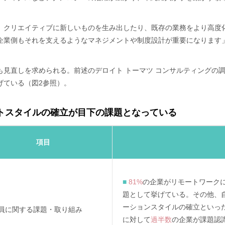
、クリエイティブに新しいものを生み出したり、既存の業務をより高度
企業側もそれを支えるようなマネジメントや制度設計が重要になります
見直しを求められる。前述のデロイト トーマツ コンサルティングの調
げている（図2参照）。
トスタイルの確立が目下の課題となっている
項目
■
81%
の企業がリモートワーク
題として挙げている。その他、
ーションスタイルの確立といっ
員に関する課題・取り組み
に対して
過半数
の企業が課題認