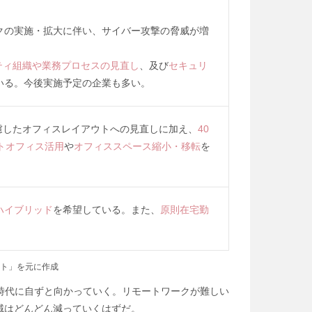
クの実施・拡大に伴い、サイバー攻撃の脅威が増
ティ組織や業務プロセスの見直し
、及び
セキュリ
いる。今後実施予定の企業も多い。
慮したオフィスレイアウトへの見直しに加え、
40
トオフィス活用
や
オフィススペース縮小・移転
を
ハイブリッド
を希望している。また、
原則在宅勤
ート」を元に作成
時代に自ずと向かっていく。リモートワークが難しい
域はどんどん減っていくはずだ。