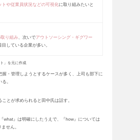
ットや従業員状況などの可視化
に取り組みたいと
の取り組み
、次いで
アウトソーシング・ギグワー
着目している企業が多い。
ート」を元に作成
把握・管理しようとするケースが多く、上司も部下に
いる。
ることが求められると田中氏は話す。
『what』は明確にしたうえで、『how』については
りません。