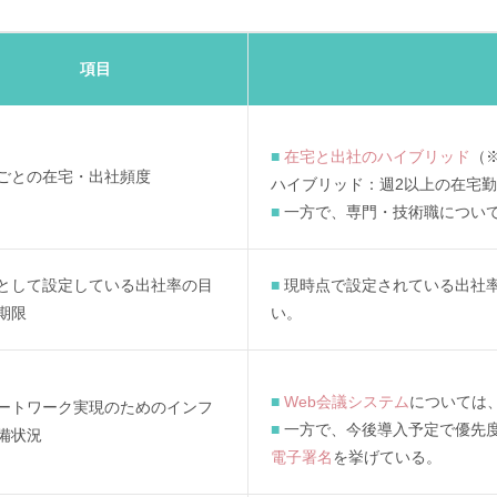
項目
■
在宅と出社のハイブリッド
（
ごとの在宅・出社頻度
ハイブリッド：週2以上の在宅
■
一方で、専門・技術職につい
として設定している出社率の目
■
現時点で設定されている出社率
期限
い。
■
Web会議システム
については
ートワーク実現のためのインフ
■
一方で、今後導入予定で優先
備状況
電子署名
を挙げている。