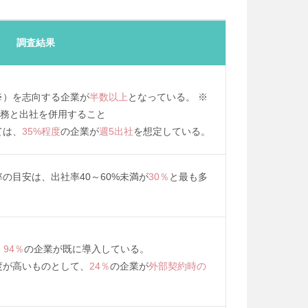
調査結果
※）を志向する企業が
半数以上
となっている。 ※
勤務と出社を併用すること
ては、
35%程度
の企業が
週5出社
を想定している。
の目安は、出社率40～60%未満が
30％
と最も多
、
94％
の企業が既に導入している。
度が高いものとして、
24％
の企業が
外部契約時の