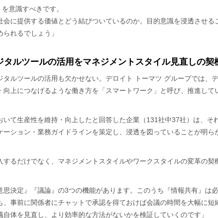
トを意識すべきです。
社会に提供する価値とどう結びついているのか。目的意識を浸透させる
められるでしょう」
ジタルツールの活用をマネジメントスタイル見直しの契
ジタルツールの活用も欠かせない。デロイト トーマツ グループでは、
・向上につなげるような働き方を「スマートワーク」と呼び、推進して
いて生産性を維持・向上したと回答した企業（131社中37社）は、そ
ケーション・業務ガイドラインを策定し、浸透を図っていることが明ら
入するだけでなく、マネジメントスタイルやワークスタイルの変革の契
意思決定』『議論』の3つの機能があります。このうち『情報共有』は
も、事前に関係者にチャットで承認を得ておけば会議の時間を大幅に短
議自体を見直し、より効率的な方法がないかを検証していくのです」