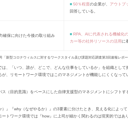
■
50％程度
の企業が、
アウトプ
回答している。
■
RPA、AIに代表される機械化
力確保に向けた今後の取り組み
カー等の社外リソースの活用
に
20年7月「新型コロナウィルスに対するワークスタイル及び課題対応調査第3回速報レポ
では、「いつ、誰が、どこで、どんな仕事をしているか」を組織として
ろが、リモートワーク環境ではこのマネジメントが機能しにくくなって
パス（目的意識）をベースにした自律支援型のマネジメントにシフトす
るか）』『why（なぜやるか）』の3要素に分けたとき、見える化によって
モートワーク環境では『how』に上司が細かく関わるのは現実的ではあ