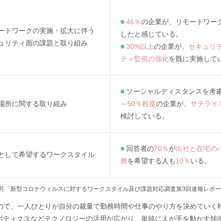
■
46％
の企業が、リモートワー
ートワークの実施・拡大に伴う
したと感じている。
ュリティ面の課題と取り組み
■
30%以上
の企業が、
セキュリ
ティ監視の強化
を既に実施して
■
ソーシャルディスタンスを考
場所に関する取り組み
～50％程度
の企業が、
サテライ
検討している。
■
回答者の
70％
が
出社と在宅の
として希望するワークスタイル
務
を希望する人も
10％
いる。
20年7月「新型コロナウィルスに対するワークスタイル及び課題対応調査第3回速報レポ
ので、一人ひとりが自分の裁量で勤務時間や仕事のやり方を決めていく
ロボティクスなどテクノロジーの活用が広がり、単純に人が手を動かす領