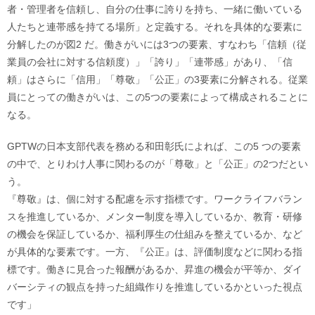
者・管理者を信頼し、自分の仕事に誇りを持ち、一緒に働いている
人たちと連帯感を持てる場所」と定義する。それを具体的な要素に
分解したのが図2 だ。働きがいには3つの要素、すなわち「信頼（従
業員の会社に対する信頼度）」「誇り」「連帯感」があり、「信
頼」はさらに「信用」「尊敬」「公正」の3要素に分解される。従業
員にとっての働きがいは、この5つの要素によって構成されることに
なる。
GPTWの日本支部代表を務める和田彰氏によれば、この5 つの要素
の中で、とりわけ人事に関わるのが「尊敬」と「公正」の2つだとい
う。
『尊敬』は、個に対する配慮を示す指標です。ワークライフバラン
スを推進しているか、メンター制度を導入しているか、教育・研修
の機会を保証しているか、福利厚生の仕組みを整えているか、など
が具体的な要素です。一方、『公正』は、評価制度などに関わる指
標です。働きに見合った報酬があるか、昇進の機会が平等か、ダイ
バーシティの観点を持った組織作りを推進しているかといった視点
です」