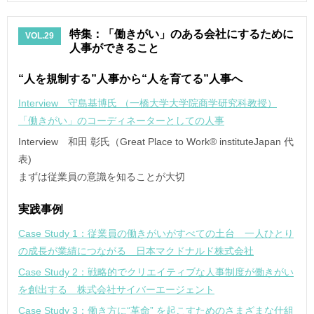
特集：「働きがい」のある会社にするために
VOL.29
人事ができること
“人を規制する”人事から“人を育てる”人事へ
Interview 守島基博氏 （一橋大学大学院商学研究科教授）
「働きがい」のコーディネーターとしての人事
Interview 和田 彰氏（Great Place to Work® instituteJapan 代
表)
まずは従業員の意識を知ることが大切
実践事例
Case Study 1：従業員の働きがいがすべての土台 一人ひとり
の成長が業績につながる 日本マクドナルド株式会社
Case Study 2：戦略的でクリエイティブな人事制度が働きがい
を創出する 株式会社サイバーエージェント
Case Study 3：働き方に“革命” を起こすためのさまざまな仕組