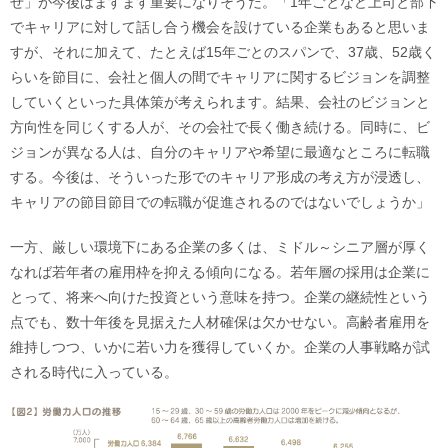
せ」が今後はますます重要になりそうだ。「1年ごとなど上司と部下
でキャリアに対して話し合う機会を設けている企業もあると思いま
すが、それに加えて、たとえば15年ごとのスパンで、37歳、52歳く
らいを節目に、会社と個人の間でキャリアに関するビジョンを調整
していくといった具体策が考えられます。結果、会社のビジョンと
方向性を同じくする人が、その会社で長く働き続ける。同時に、ビ
ジョンが異なる人は、自分のキャリアや希望に最適なところに転職
する。今後は、そういった形でのキャリア形成の考え方が浸透し、
キャリアの節目節目での転職が促進されるのではないでしょうか」
一方、厳しい環境下にある企業の多くは、ミドル～シニア層が厚く
なれば若年者の雇用枠を抑える傾向になる。若年層の採用は企業に
とって、将来へ向けた投資という意味を持つ。企業の継続性という
点でも、数十年後を見据えた人材確保は欠かせない。高齢者雇用を
維持しつつ、いかに若い力を獲得していくか。企業の人事戦略が試
される時代に入っている。