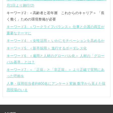
月1日より施行(2)
キーワード2 : ＜高齢者と若年層 これからのキャリア＞ 「長
く働く」ための環境整備が必要
キーワード3 : ＜ワークライフバランス＞ 仕事と介護の両立が
重要なテーマに
キーワード4 : ＜女性活用＞ いかにモチベーションを高めるか
キーワード5 : ＜新卒採用＞ 進行するボーダレス化
キーワード6 : ＜雇用と人材のグローバル化＞ 人材の「グロー
バル基準」とは？
キーワード7 : ＜「正規」と「非正規」＞ より正確で実態にあ
った呼称を
人事・採用担当者約800名にアンケート実施 数字から見えた採
用現場のいま