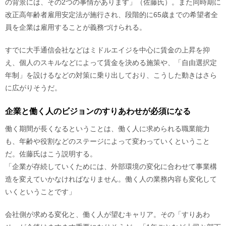
の背景には、その2つの事情があります」（佐藤氏）。また同時期に
改正高年齢者雇用安定法が施行され、段階的に65歳までの希望者全
員を企業は雇用することが義務づけられる。
すでに大手通信会社などはミドルエイジを中心に賃金の上昇を抑
え、個人のスキルなどによって賃金を決める施策や、「自由選択定
年制」を設けるなどの対策に乗り出しており、こうした動きはさら
に広がりそうだ。
企業と働く人のビジョンのすりあわせが必須になる
働く期間が長くなるということは、働く人に求められる職業能力
も、年齢や役割などのステージによって変わっていくということ
だ。佐藤氏はこう説明する。
「企業が存続していくためには、外部環境の変化に合わせて事業構
造を変えていかなければなりません。働く人の業務内容も変化して
いくということです」
会社側が求める変化と、働く人が望むキャリア。その「すりあわ