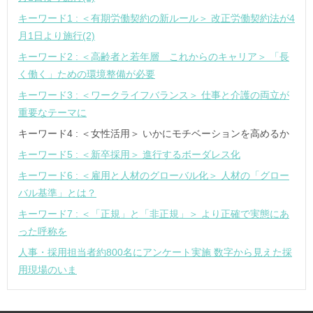
キーワード1 : ＜有期労働契約の新ルール＞ 改正労働契約法が4
月1日より施行(2)
キーワード2 : ＜高齢者と若年層 これからのキャリア＞ 「長
く働く」ための環境整備が必要
キーワード3 : ＜ワークライフバランス＞ 仕事と介護の両立が
重要なテーマに
キーワード4 : ＜女性活用＞ いかにモチベーションを高めるか
キーワード5 : ＜新卒採用＞ 進行するボーダレス化
キーワード6 : ＜雇用と人材のグローバル化＞ 人材の「グロー
バル基準」とは？
キーワード7 : ＜「正規」と「非正規」＞ より正確で実態にあ
った呼称を
人事・採用担当者約800名にアンケート実施 数字から見えた採
用現場のいま