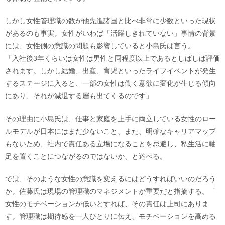
しかし女性管理職の数が他先進諸国と比べ非常に少数といった現状
があるのも事実。女性がいわば「活躍しきれていない」事情の背景
には、女性側の意識の問題も影響していると小島氏は言う。
「入社後3年くらいは女性は男性と同程度以上であるとしばしば評価
されます。しかし結婚、出産、育児といったライフイベントが発生
するステージに入ると、一部の女性は働く意欲に変化が生じる傾向
にあり、それが減退する層も出てくるのです」
その理由に小島氏は、仕事と家庭を上手に両立している女性のロー
ルモデルが日本にはまだ少ないこと、また、明確なキャリアマップ
もないため、社内で責任ある立場になることを忌避し、私生活に軸
足を置くことにつながるのではないか、と述べる。
では、そのような女性の意識を変えるにはどうすればいいのだろう
か。佐藤氏は現場の管理職のマネジメントが重要だと指摘する。「
女性のモチベーションが低いとすれば、その責任は上司にありま
す。管理職は期待感を一人ひとりに伝え、モチベーションを高める